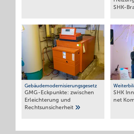
SHK-Br
Gebäudemodernisierungsgesetz
Weiterbi
GMG-Eckpunkte: zwi­schen
SHK Inn
Er­leich­te­rung und
net
Kom­
Rechts­un­si­cher­heit