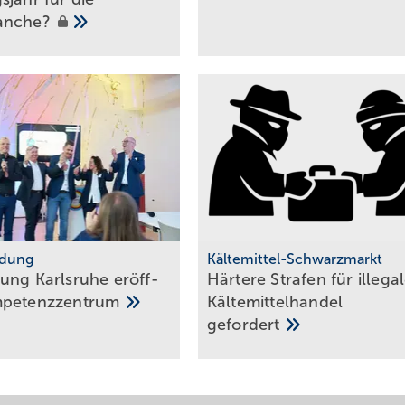
anche?
ldung
Kältemittel-Schwarzmarkt
ung Karlsruhe er­öff­
Härtere Strafen für illega
pe­tenz­zen­trum
Kältemittelhandel
gefordert