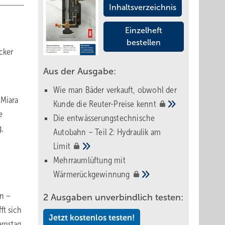
Inhaltsverzeichnis
Einzelheft
bestellen
cker
Aus der Ausgabe:
Wie man Bäder verkauft, obwohl der
 Miara
Kunde die Reuter-Preise
kennt
e
Die entwässerungstechnische
g,
Autobahn – Teil 2: Hydraulik am
Limit
Mehrraumlüftung mit
Wärmerückgewinnung
in –
2 Ausgaben unverbindlich testen:
ft sich
Jetzt kostenlos testen!
Samstag