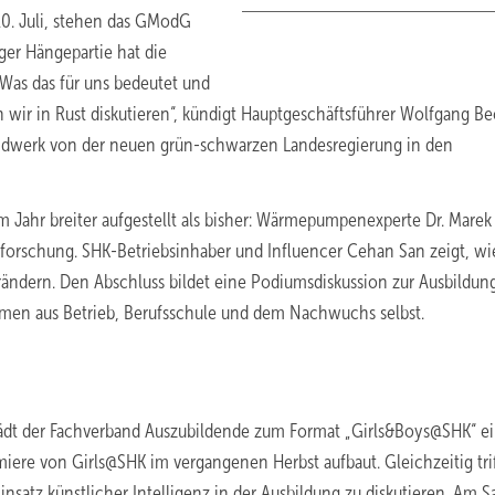
10. Juli, stehen das GModG
ger Hängepartie hat die
Was das für uns bedeutet und
wir in Rust diskutieren“, kündigt Hauptgeschäftsführer Wolfgang Be
andwerk von der neuen grün-schwarzen Landesregierung in den
sem Jahr breiter aufgestellt als bisher: Wärmepumpenexperte Dr. Marek
dforschung. SHK-Betriebsinhaber und Influencer Cehan San zeigt, wi
rändern. Den Abschluss bildet eine Podiumsdiskussion zur Ausbildun
mmen aus Betrieb, Berufsschule und dem Nachwuchs selbst.
 lädt der Fachverband Auszubildende zum Format „Girls&Boys@SHK“ e
ere von Girls@SHK im vergangenen Herbst aufbaut. Gleichzeitig trif
nsatz künstlicher Intelligenz in der Ausbildung zu diskutieren. Am 