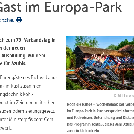
ast im Europa-Park
orschau
ch zum 79. Verbandstag in
n der neuen
r Ausbildung. Mit dem
 für Azubis.
 Ehrengäste des Fachverbands
ark in Rust zusammen.
ungstechnik Kehl-
Bild: Europ
rneut im Zeichen politischer
Hoch die Hände – Wochenende: Der Verb
bäudemodernisierungsgesetz,
im Europa-Park in Rust verspricht Inform
und Fachwissen, Unterhaltung und Diskus
nter Ministerpräsident Cem
Das Programm schließt dieses Jahr Azubis
dwerk.
ausdrücklich mit ein.