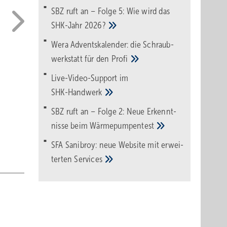
SBZ ruft an – Folge 5: Wie wird das
SHK-Jahr
2026?
Wera Adventskalender: die Schraub­
werk­statt für den
Pro­fi
Live-Video-Support im
SHK-Handwerk
SBZ ruft an – Folge 2: Neue Erkennt­
Der Fachverbandsvorsitzende Stefan Menrath (rechts) und Hauptgeschäftsführer Wol
nisse beim
Wärme­pumpen­test
freuen sich auf die SHK-Familie im Europa-Park.
SFA Sanibroy: neue Web­site mit erwei­
terten
Services