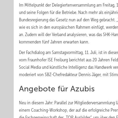
Im Mittelpunkt der Delegiertenversammlung am Freitag, 
und seine Folgen für die Betriebe. Nach mehr als einjähri
Bundesregierung das Gesetz nun auf den Weg gebracht. „
wie es sich in den europäischen Rahmen einfügt, werden 
an. Zudem will der Verband analysieren, was das SHK-H
kommenden fünf Jahren erwarten kann.
Der Fachdialog am Samstagvormittag, 11. ­Juli, ist in die
vom Fraunhofer ISE Freiburg berichtet aus 20 Jahren Fel
Social Media und künstliche Intelligenz das Handwerk ve
moderiert von SBZ-Chefredakteur Dennis Jäger, mit Sti
Angebote für Azubis
Neu in diesem Jahr: Parallel zur Mitgliederversammlung
einem Coaching-Workshop, der auf die erfolgreiche Premi
die Fachgemeinschaft der „TOP Ausbilder“, um über den Ei