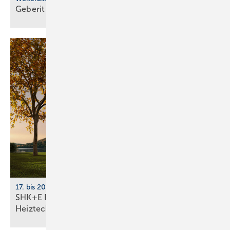
Geberit eröffnet neuen Campus für die
Branche
17. bis 20. März 2026, Messe Essen
SHK+E Essen 2026: Sanitär-, Wasser-, Luft- und
Heiztechnik