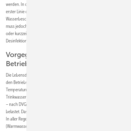
werden. In der zu erwartenden Lebenszeit einer Anlage überwiegen in
erster Linie die vorbestimmten Kriterien wie Temperatur, Druck,
Wasserbeschaffenheit und Fließgeschwindigkeit. Eine Rohrleitung
muss jedoch auch einen Störfall unbeschadet überstehen können
oder kurzzeitig höheren Temperaturen, wie durch thermische
Desinfektion, standhalten.
Vorgegebene bzw. aktuelle
Betriebsbedingungen
Die Lebensdauer eines Mehrschicht-Verbundrohres hängt stark von
den Betriebsbedingungen ab. Dabei spielt in erster Linie das „übliche“
Temperaturniveau einer Anlage eine fundamentale Rolle. So wird eine
Trinkwasserinstallation mit einer recht konstanten Betriebstemperatur
– nach DVGW-Arbeitsblatt W 542 – zwischen 55 °C und 70 °C
belastet. Das Kaltwasser sollte dabei eine Temperatur < 25 °C haben.
In aller Regel werden Trinkwasserinstallationen mit 60 °C
(Warmwasser-Bevorratungstemperatur) am Wasseraustritt des