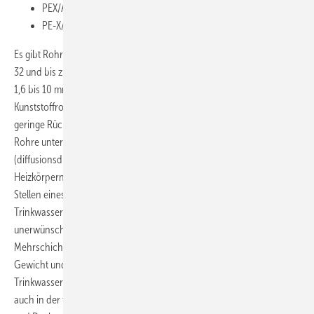
PEX/AL/PE
PE-X/AL/PE
Es gibt Rohre mit einem Außendurchmesser von 12, 14, 16, 18, 20, 26,
32 und bis zu 110 mm, die Wandstärke erreicht (dimensionsabhängig)
1,6 bis 10 mm. Die Rohre sind im Gegensatz zu reinen
Kunststoffrohren leichter zu biegen und zeigen keine oder eine nur
geringe Rückbiegung. Durch die Aluminium-Zwischenschicht sind die
Rohre unter anderem weitestgehend für Sauerstoff undurchlässig
(diffusionsdicht). Somit gibt es in der Regel keine Korrosion in
Heizkörpern und Fußbodenheizungen oder anderen empfindlichen
Stellen eines Rohrleitungssystems, zum Beispiel in Pumpen. In der
Trinkwasserinstallation wird dadurch das Eindringen von
unerwünschten Geruchs- oder Geschmacksstoffen vermieden.
Mehrschicht-Verbundrohre sind formstabil, haben ein geringes
Gewicht und eignen sich für fast alle Installationsarten. Neben der
Trinkwasser- und Heizungsinstallation (mit Radiatoren) kommen sie
auch in der thermoaktiven Bauteilaktivierung, in Fußboden-, Wand-