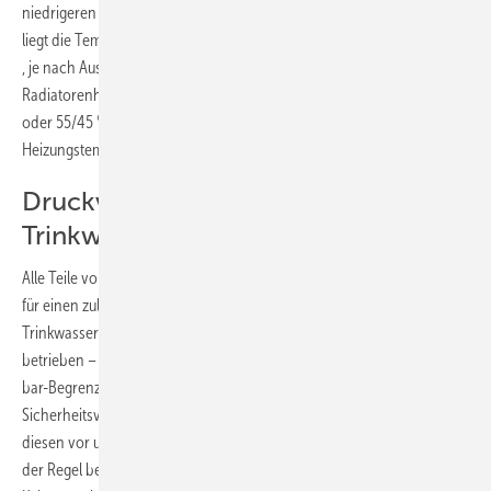
niedrigeren Temperaturen gearbeitet. Bei Fußbodenheizkreisläufen
liegt die Temperatur durchschnittlich bei 45/25 °C (Vor- und Rücklauf)
, je nach Auslegung der Heizung, aber nie höher als 50 °C.
Radiatorenheizungen werden durchschnittlich mit 75/65 °C, 70/55 °C
oder 55/45 °C betrieben. Selten werden Anlagen mit höheren
Heizungstemperaturen – bis max. 85 °C – gefahren.
Druckverhältnisse in
Trinkwasseranlagen
Alle Teile von Trinkwasseranlagen müssen aus Gründen der Festigkeit
für einen zulässigen Betriebsüberdruck von 1 MPa bemessen sein.
Trinkwasserinstallationen werden jedoch mit tieferen Drücken
betrieben – in der Regel zwischen 0,3 und 0,5 MPa (3 bis 5 bar). Die 5-
bar-Begrenzung fordert die DIN 4109 aus Schallschutzgründen. Das
Sicherheitsventil vor einem zentralen Trinkwassererwärmer schützt
diesen vor unzulässigem Druckanstieg. Das Sicherheitsventil öffnet in
der Regel bei 6 bar. Der maximale Druck in der vorgelagerten