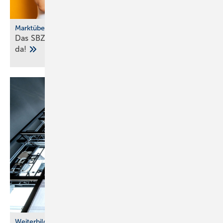
Marktübersicht
Das SBZ-Sonder­heft Bad­ke­ra­mik-Serien 2025 ist
da!
Weiterbildung