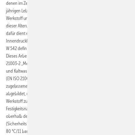
denen im Zeitraffer die auftretenden Belastungen anhand eines 50-
jährigen Lebenszyklus simuliert werden, da Polymere, je nach
Werkstoff und Werkstoffdicke, schneller oder langsamer altern. Doch
dieser Alterungsprozess kann eingeschätzt werden. Als Grundlage
dafür dient ein Festigkeitsnachweis mit der Erstellung der Zeitstand-
Innendruckkurven. Die Vorgaben dafür sind im DVGW-Arbeitsblatt
W 542 definiert, das auch Grundlage für eine DVGW-Zertifizierung ist.
Dieses Arbeitsblatt entspricht im europäischen Ausland der EN ISO
21003-2 „Mehrschichtverbund-Rohrleitungssysteme für die Warm-
und Kaltwasserinstallation innerhalb von Gebäuden – Teil 2: Rohre
(EN ISO 21003-2:2008)“. In beiden Normen sind die heute
zugelassenen Werkstoffe mit ihren jeweiligen Bezugs-Produktnormen
abgebildet, die genau beschreiben, was der jeweils eingesetzte
Werkstoff zu erfüllen hat. So muss die im Rahmen des
Festigkeitsnachweises ermittelte Zeitstand-Innendruckkurve bei 70 °C
oberhalb des Referenzpunktes von 70 °C/15 bar/49 Jahre
(Sicherheitsfaktor 1,3) oder bei 80 °C oberhalb des Referenzpunktes
80 °C/11 bar/8670 h liegen.