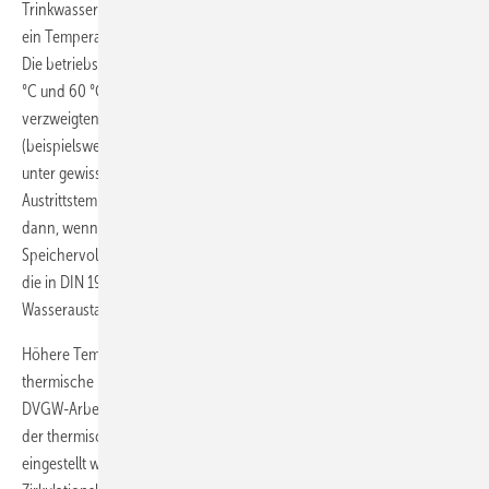
Trinkwassererwärmers betrieben. In der Warmwasserzirkulation darf
ein Temperaturabfall von 5 K nicht überschritten werden. Das heißt:
Die betriebsgemäße Wassertemperatur im Kreislauf liegt zwischen 55
°C und 60 °C. In seltenen Fällen, z. B. in Anlagen mit einem weit
verzweigten Leitungsnetz, werden die Temperaturen auch angehoben
(beispielsweise 65 °C/60 °C). In Ein- und Zweifamilienhäusern kann
unter gewissen Voraussetzungen die Bevorratungs- und
Austrittstemperatur sogar auf > 50 °C abgesenkt werden. Aber nur
dann, wenn der Rohrleitungsinhalt PWH einschließlich
Speichervolumen spätestens nach 72 h ausgetauscht wird. Das sind
die in DIN 1988-200 erwähnten „Anlagen mit hohem
Wasseraustausch“.
Höhere Temperaturen liegen nur im Störfall an. Oder wenn eine
thermische Desinfektion zur Legionellenbekämpfung (im Sinne des
DVGW-Arbeitsblattes W 551) durchgeführt wird. Zur Erinnerung: Bei
der thermischen Desinfektion muss die Wassertemperatur so
eingestellt werden, dass sie in den Warmwasser- und