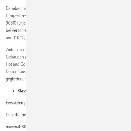
Daneben hat jeder Hersteller eines Mehrschicht-Verbundrohres den
Langzeit-Festigkeitsnachweis auf Grundlage der DIN 16 887 (bzw. ISO
9080) für jede Rohrdimension zu dokumentieren. Die Prüfungen sind
bei verschiedenen Temperaturen (20 °C, 60 °C, alternativ 70 °C, 95 °C
und 110 °C) durchzuführen.
Zudem müssen alle Rohre für die Warm- und Kaltwasserversorgung in
Gebäuden zusätzlich gemäß der ISO 10508 „Plastic Piping Systems for
Hot and Cold Water Installations – Guidance for Classification and
Design“ ausgelegt sein. Diese Norm ist in verschiedene Klassen
gegliedert, maßgebend sind:
Klasse 2: Trinkwasserleitungen
Einsatztemperaturbedingungen bei 10 bar Nenndruck
Dauerbetrieb: 70 °C – 49 Jahre
maximal: 80 °C – 1 Jahr