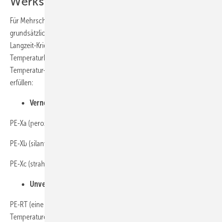
Werkstoffen
Für Mehrschicht-Verbundrohre sind als Innenschicht (Inliner)
grundsätzlich folgende Werkstoffe zugelassen, sofern sie das
Langzeit-Kriechverhalten nach ISO 9080 sowie eine Langzeit-
Temperaturbeständigkeit nach ISO 2578 „Bestimmung der
Temperatur-Zeit-Grenzen bei langanhaltender Wärmeeinwirkung“
erfüllen:
Vernetzte Polyethylene
PE-Xa (peroxidisch vernetzt)
PE-Xb (silanvernetzt)
PE-Xc (strahlenvernetzt – Elektronen oder Gamma)
Unvernetzte Polyethylene
PE-RT (eine spezielle PE-HD-Rohrqualität mit verbesserten Langzeit-
Temperatureigenschaften)