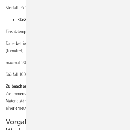
Störfall: 95 °C – max. 100 h (kumuliert über 50 Jahre)
Klasse 5: Heizung
Einsatztemperaturbedingungen bei 10 bar Nenndruck
Dauerbetrieb: 20 °C – 14 Jahre; 60 °C – 25 Jahre; 80 °C – 10 Jahre
(kumuliert)
maximal: 90 °C – 1 Jahr
Störfall: 100 °C – max. 100 h (kumuliert über 50 Jahre)
Zu beachten ist für die Hersteller:
Jegliche Änderung in der
Zusammensetzung der Werkstoffe oder Änderungen bei der
Materialstärke oder eine neue Technologie bei Herstellung bedarf
einer erneuten Prüfungsprozedur.
Vorgaben bei den zugelassenen