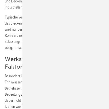
und Deckenheizungen, für die Druckluftversorgung sowie im
industriellen Rohrleitungsbau zum Einsatz (
Bild 2 und 3
).
Typische Verbindungstechniken für Verbundrohre sind das Pressen,
das Stecken und die Schiebehülsen-Technik (
Bild 4
). Geschraubt
wird nur beim Übergang auf andere Werkstoffe. Alle
Rohrverbindungen unterliegen einem eigenen Prüf- und
Zulassungsprocedere. Eine DVGW-Zertifizierung ist damit
obligatorisch.
Werkstoffauswahl ist wichtiger
Faktor für Langlebigkeit
Besonders in einem so sensiblen Bereich wie der
Trinkwasserinstallation mit unbestimmbaren Faktoren während der
Betriebszeit kommt vornehmlich der Werkstoffwahl besondere
Bedeutung zu (
Bild 5
). Die täglichen Betriebsbedingungen können
dabei nicht mit den möglichen Einflussfaktoren (mechanischen
Kräften wie Druckstößen oder Längenausdehnung) gleichgesetzt