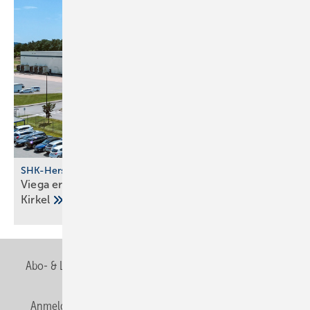
SHK-Hersteller
Viega eröffnet neuen Pro­duk­ti­ons­stand­ort in
Kirkel
Abo- & Leserservice
AGB
Alle Inhalte chronologisch
Anmelden
Anmeldung & Registrierung
Newsletter