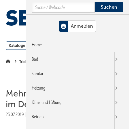
Springe
Springe
Springe
Search
auf
auf
auf
Hauptinhalt
Hauptmenü
SiteSearch
MENÜ
Home
Kataloge
Meldungen
Podcast
Produkte
Webin
Bad
Trinkwasserinstallation
Sanitär
Heizung
Mehrschicht-Verbundrohre
im Detail
Klima und Lüftung
23.07.2019
|
Veröffentlicht in
Ausgabe 14-2019
|
Druckvorschau
Betrieb