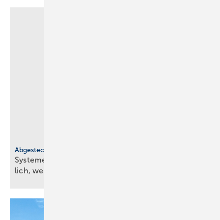
Abgesteckt
Systeme für SHK-Profis: budget­freund­lich, sinn­
lich,
werk­zeuglos