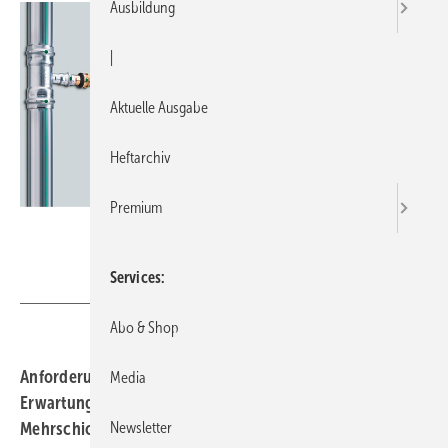
Ausbildung
|
Aktuelle Ausgabe
Heftarchiv
Premium
Viega
Services
Abo & Shop
Anforderungen und Lebensdauer Entsprechend der
Media
Erwartung an den Lebenszyklus eines Gebäudes wird für
Mehrschicht-Verbundrohre eine Lebensdauer von 50
Newsletter