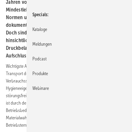
Jahren vorausgesetzt. Für die Ermittlung dieser
Mindestlebensdauer gibt es klare Vorgaben, die auf
Specials
Normen und Regelwerken basieren. Ergänzend dazu
dokumentieren Prüf- und Gütezeichen die Beständigkeit.
Kataloge
Doch sind die vor Jahren definierten Anforderungen
hinsichtlich der vorgegebenen Temperatur- und
Meldungen
Druckbelastungen noch zeitgemäß? Dieser Beitrag gibt
Aufschluss Dietmar Stump
Podcast
Wichtigste Anforderung an ein Mehrschicht-Verbundrohr, das für den
Transport des kalten und warmen Wassers an die einzelnen
Produkte
Verbrauchsstellen eines Gebäudes eingesetzt wird, ist – neben den
Hygieneeigenschaften in der Trinkwasserversorgung – die
Webinare
störungsfreie Funktion über die gesamte Nutzungsdauer hinweg. Sie
ist durch den Einfluss des Mediums, die äußeren Einflüsse und die
Betriebsbedingungen geprägt. Beim letzten Punkt entscheiden
Materialwahl und Materialstärke bei den aufkommenden
Betriebstemperaturen und -drücken über die Lebensdauer.