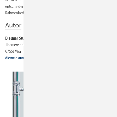
entscheiden, ob sein Rohrsystem dafür geeignet ist und welche
Rahmenbedingungen dabei eingehalten werden müssen.
Autor
Dietmar Stump
ist Fachjournalist. Sein Pressebüro DTS bearbeitet die
Themenschwerpunkte Sanitär, Heizung und erneuerbare Energien.
67551 Worms, Telefon (0 62 41) 9 33 89 94, E-Mail:
dietmar.stump@t-online.de