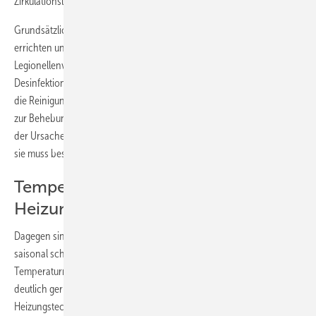
Zirkulationsleitungen für mindestens drei Minuten > 70 °C beträgt.
Grundsätzlich ist jedoch anzustreben, Trinkwassersysteme so zu
errichten und zu betreiben, dass eine relevante
Legionellenvermehrung nicht erfolgt. Neben der thermischen
Desinfektion beschreiben die DVGW-Arbeitsblätter W 557 und W 556
die Reinigung und Desinfektion bzw. die Methodik und Maßnahmen
zur Behebung von mikrobiellen Auffälligkeiten. Unabhängig davon ist
der Ursache der Legionellenvermehrung auf den Grund zu gehen und
sie muss beseitigt werden.
Temperaturprofile von
Heizungsanlagen
Dagegen sind die Betriebstemperaturen in einer Heizungsinstallation
saisonal schwankend und von der Außentemperatur abhängig; im
Temperaturniveau mit entsprechend längerer Zeit (Winter) aber auch
deutlich geringer (Sommer). Aufgrund von Fortschritten in der
Heizungstechnik und Anforderungen der EnEV wird mittlerweile mit