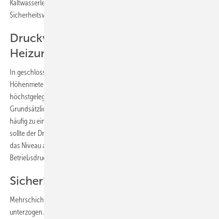
Kaltwasserleitung darf 80 % des Ansprechdrucks des
Sicherheitsventils nicht überschreiten – bedeutet also max. 4,8 bar.
Druckverhältnisse in
Heizungsanlagen
In geschlossenen Heizungsanlagen orientiert sich der Druck an den
Höhenmetern zwischen Heizung (oftmals im Keller) bis zum
höchstgelegenen Heizkörper – man rechnet hier 0,1 bar je Meter.
Grundsätzlich wird bei Ein-, Zwei- und kleineren Mehrfamilienhäusern
häufig zu einer Einstellung zwischen 1,0 und 2,0 bar geraten. Dabei
sollte der Druck nicht unter 1,0 bar sinken. In größeren Anlagen kann
das Niveau auch höher sein, wobei durch Druckminderer der
Betriebsdruck in aller Regel auf maximal 6 bar begrenzt wird.
Sicherheit hat Vorrang
Mehrschicht-Verbundrohre werden umfassenden Prüfungen
unterzogen. Zentraler Punkt dafür sind Zeitstandsprüfungen, mit