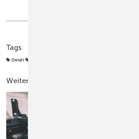
Teilen
Link kopieren
Tags
Detail
Geberit
Trinkwasserinstallation
Viega
Weitere Inhalte