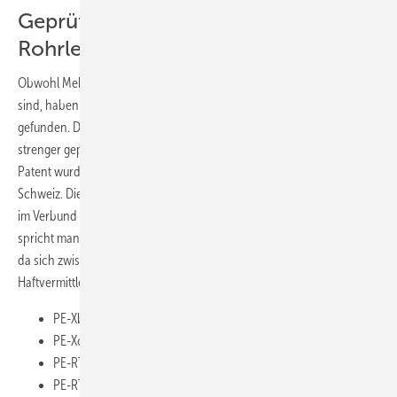
Geprüfter und überwachter
Rohrleitungstyp
Obwohl Mehrschicht-Verbundrohre ein relativ junger Rohrleitungstyp
sind, haben sie einen festen Platz in der modernen Gebäudetechnik
gefunden. Dies ist auch dem Umstand geschuldet, dass es kaum einen
strenger geprüften und überwachten Rohrleitungstyp gibt. Das erste
Patent wurde 1974 erteilt, die Serienproduktion begann 1984 in der
Schweiz. Die Rohre bestehen aus drei Schichten (
Bild 1
) und nutzen
im Verbund die Vorteile von Kunststoff und Metall. Im Fachjargon
spricht man auch von fünfschichtigen Mehrschicht-Verbundrohren,
da sich zwischen den einzelnen Materialschichten noch eine
Haftvermittlerschicht befindet. Gängige Werkstoffkombinationen sind:
PE-Xb/AL/PE-RT
PE-Xc/AL/PE-RT
PE-RT/AL/PE-RT
PE-RT/AL/PE-HD