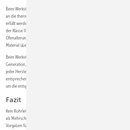
Beim Werkstoff der Innenschicht ist zu prüfen, ob die Anforderungen
an die thermische Stabilität der zutreffenden Bezugs-Produktnorm
erfüllt werden. Konkret heißt das, dass man für ein Trinkwasserrohr
der Klasse II gemäß der eingangs erwähnten ISO 10 508 mittels
Ofenalterung nach ISO 2578 nachweisen muss, dass das verwendete
Material über 50 Jahre mindestens bis 70 °C tauglich ist.
Beim Werkstoff PE-RT ist es nur das neue Material der zweiten
Generation, das hierfür geeignet ist. Bei den vernetzten Inlinern muss
jeder Hersteller selbst diesen Tauglichkeitsnachweis durch
entsprechende Messungen an einem akkreditierten Labor erbringen,
um die entsprechenden Gütesiegel zu erhalten.
Fazit
Kein Rohrleitungstyp dürfte besser auf seine Qualitäten geprüft sein
als Mehrschicht-Verbundrohre. Wichtigster Grund dafür: die
Vorgaben für den Festigkeitsnachweis nach den in der DVGW W 542