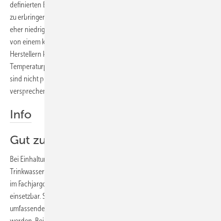
definierten Bedingungen, in Kombination mit den von den Herstellern
zu erbringenden Zeitstand-Innendruckkurven. Da in der Zwischenzeit
eher niedrigere Betriebstemperaturen die Regel sind, kann man sogar
von einem kleinen Sicherheitspolster ausgehen. Darüber hinaus von
Herstellern kommunizierte, beträchtlich höher liegende
Temperaturprofile für die verbriefte Lebensdauer von Rohrleitungen
sind nicht praxisrelevant und kontraproduktiv, da sie eine Sicherheit
versprechen, die tatsächlich gar nicht notwendig ist (
Bild 6
).
Info
Gut zu wissen
Bei Einhaltung der bestimmungsgemäßen Betriebstemperaturen von
Trinkwasser- und Heizungsanlagen sind Mehrschicht-Verbundrohre,
im Fachjargon oftmals auch als Multilayer-Rohre bezeichnet, vielfach
einsetzbar. Sie erfüllen Vorgaben und Anforderungen, die durch
umfassende Prüfungen untersucht und mit Prüfzeugnissen bestätigt
werden. Bei anderen Anwendungen obliegt es dem Hersteller zu