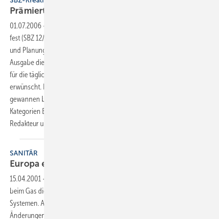
SBZ-Kreativ-Wettbewerb
Prämierte Entwürfe en
Détail
01.07.2006
-
Die Gewinner des 2. SBZ-Kreativ-Wettbewerbs stehen
fest (SBZ 12/2006). Damit auch Sie, liebe SBZ-Leser, von den Ideen
und Planungen ihrer Kollegen profitieren, beginnen wir in dieser
Ausgabe die 20 besten Entwürfe vorzustellen. Sich hier Anregungen
für die tägliche Praxis zu holen ist nicht nur erlaubt, sondern
erwünscht. Katrin Balaun, Martina Zendel und Barbara Appel
gewannen beim diesjährigen SBZ-Ideenwettbewerb in den
Kategorien Best Ager bzw. Single. Ihre Entwürfe werden von SBZ-
Redakteur und Jurymitglied Frank A. Reinhardt
erläutert.
SANITÄR
Europa en
détail
15.04.2001
-
In Sachen neuer Rohrverbindungstechniken scheinen
beim Gas die Uhren langsamer zu ticken als bei wasserführenden
Systemen. Aber auch hier gibt es neue Produkte und europabedingte
Änderungen.