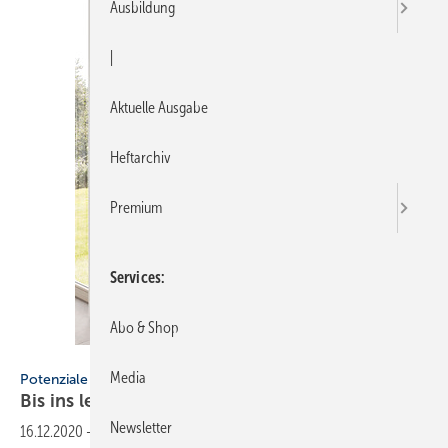
Ausbildung
|
Aktuelle Ausgabe
Heftarchiv
Premium
Services
Abo & Shop
Bild: Geberit
Media
Potenziale bei der Badmöbelberatung ausschöpfen
Bis ins letzte
Detail
Newsletter
16.12.2020
-
Potenziale bei der Badmöbelberatung ausschöpfen ▪ Ob