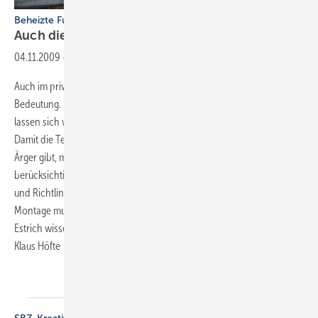
Beheizte Fußbodenkonstruktionen (Teil 1)
Auch die Details müssen
stimmen
04.11.2009
-
Auch im privaten Bereich gewinnen Flächentemperiersysteme an
Bedeutung. Fußbodenheizungen und regenerative Energieerzeuger
lassen sich wegen des niedrigen Temperaturniveaus gut kombinie­ren.
Damit die Temperierung später einwandfrei klappt und es keinen
Ärger gibt, müssen bereits in der Planungsphase viele Dinge
berücksichtigt werden. Doch was ist zu beachten? Welche Normen
und Richtlinien gelten? Welche Aspekte für eine fachgerechte
Montage muss man berücksichtigen? Was muss man zum Thema
Estrich wissen? Worauf es ankommt, erfahren Sie mit diesem Beitrag.
Klaus
Höfte