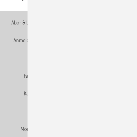
Abo- & Leserservice
AGB
Alle Inhalte chronologisch
Anmelden
Anmeldung & Registrierung
Newsletter
Datenschutz
E-Paper
Editor's choice
Fachbeiträge
Gentner Verlag
Impressum
Karriere bei Gentner
Team
Mediaservice
Mitgliedschaften und Engagement
Montagezeiten Heizung
Montagezeiten Sanitär