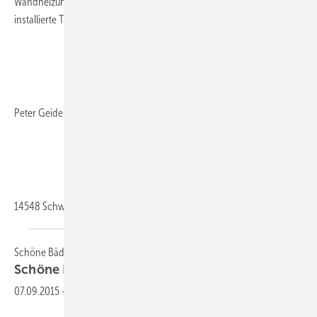
Wandheizung auf Putz. Aber es ist tatsächlich eine vor einem Jahr
installierte Trinkwasserinstallation.
Peter Geidel
14548 Schwielowsee,
OT...
Schöne Bäder: Es lebe das Detail!">
Schöne Bäder: Es lebe das
Detail!
07.09.2015
-