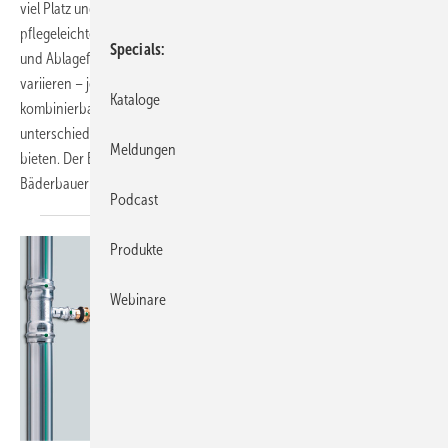
viel Platz und Bewegungsfreiheit im Raum, designstarke und dennoch
pflegeleichte Möbel oder doch ein starker Fokus auf viel Stauraum
Specials
und Ablageflächen: Die Anforderungen an ein Bad und seine Möbel
variieren – je nachdem, wer das Bad nutzt. Badserien mit individuell
Kataloge
kombinier­baren Möbeln und darauf abgestimmte Keramiken in
unterschiedlichen Größen und Designs können hier Orientierung
Meldungen
bieten. Der Beitrag beleuchtet das Zusammenspiel und legt dar, wie
Bäderbauer ihre Kunden passend dazu
abholen.
Podcast
Produkte
Webinare