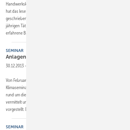
Handwerkskollege Georg Reuss aus dem oberfänkischen Schönbrunn
hat das lesenswerte Buch „Schöne Bäder – es lebe das Detail“
geschrieben. Darin spiegeln sich die Erfahrungen seiner fast 30-
jährigen Tätigkeit wieder. Zudem gibt es viele Praxistipps, die auch für
erfahrene Bäderbauer
lesenswert...
SEMINAR
Anlagentechnik im
Detail
30.12.2013
-
Von Februar bis April 2014 lädt die Alfred Kaut GmbH wieder zu ihren
Klimaseminaren ein. Dabei werden wichtige Tipps und Informationen
rund um die Heiz- und Kühlsysteme des Herstellers Panasonic
vermittelt und diskutiert sowie die Anwendung von Servicetools
vorgestellt. Die kostenlosen
Intensiv...
SEMINAR