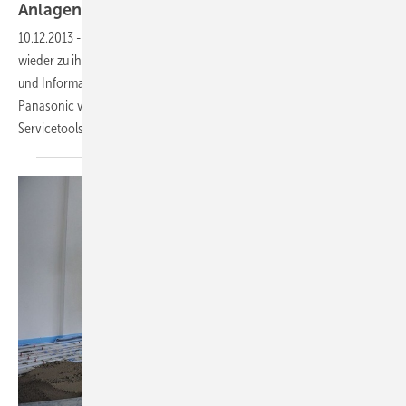
Anlagentechnik im
Detail
10.12.2013
-
Von Februar bis April 2014 lädt die Alfred Kaut GmbH
wieder zu ihren Klimaseminaren ein. Dabei werden wichtige Tipps
und Informationen rund um die Heiz- und Kühlsysteme des Herstellers
Panasonic vermittelt und diskutiert, sowie die Anwendung von
Servicetools vorgestellt. Die
kostenlosen...