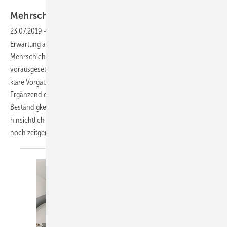
Viega
Mehrschicht-Verbundrohre im
Detail
23.07.2019
-
Anforderungen und Lebensdauer Entsprechend der
Erwartung an den Lebenszyklus eines Gebäudes wird für
Mehrschicht-Verbundrohre eine Lebensdauer von 50 Jahren
vorausgesetzt. Für die Ermittlung dieser Mindestlebensdauer gibt es
klare Vorgaben, die auf Normen und Regelwerken basieren.
Ergänzend dazu dokumentieren Prüf- und Gütezeichen die
Beständigkeit. Doch sind die vor Jahren definierten Anforderungen
hinsichtlich der vorgegebenen Temperatur- und Druckbelastungen
noch zeitgemäß? Dieser Beitrag gibt Aufschluss Dietmar
Stump