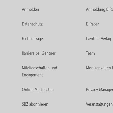
(Typ A) ohne Bodenbelag (!) herangezogen. Auf der Grun
Anmelden
Anmeldung & Re
Heizlast entsprechende Heizleistung dann einfach über 
Datenschutz
E-Paper
Lesen Sie auch:
Fachbeiträge
Gentner Verlag
Karriere bei Gentner
Team
Mitgliedschaften und
Montagezeiten 
Engagement
Online Mediadaten
Privacy Manage
SBZ abonnieren
Veranstaltungen