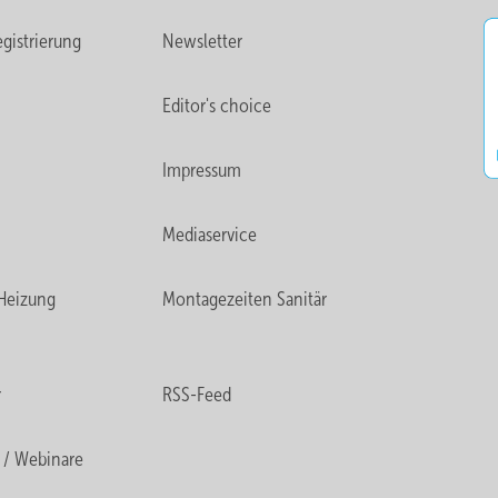
dlage eines angenommenen Verlegeabstands (z. B. 15 cm) kann man 
gistrierung
Newsletter
die notwendige Übertemperatur bzw. Vorlauftemperatur ermitteln.
Editor's choice
Impressum
Mediaservice
Heizung
Montagezeiten Sanitär
r
RSS-Feed
 / Webinare