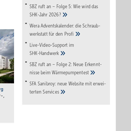
SBZ ruft an – Folge 5: Wie wird das
steinen
SHK-Jahr
2026?
eter
Wera Adventskalender: die Schraub­
werk­statt für den
Pro­fi
tool
Live-Video-Support im
fig die
SHK-Handwerk
SBZ ruft an – Folge 2: Neue Erkennt­
nisse beim
Wärme­pumpen­test
SFA Sanibroy: neue Web­site mit erwei­
t
rg
terten
Services
-,
stung
ung