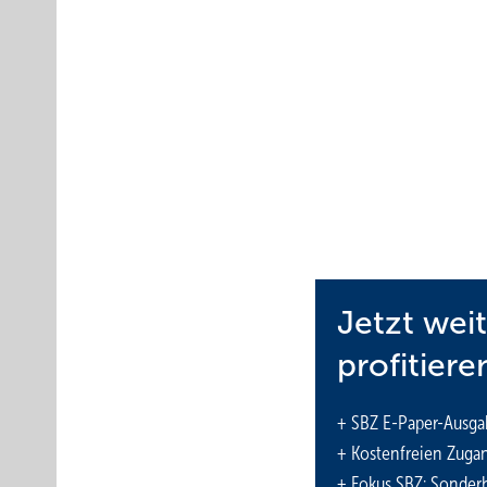
Inhalt
Mit raumweiser Heizlastberechnung anfangen
Benötigte Heizleistung ermitteln
Kein übertriebener Ehrgeiz
Jetzt wei
Anpassung der ­Vorlauftemperatur
profitiere
Optimierung durch temperaturbasierte adapti
Fazit
+ SBZ E-Paper-Ausga
Info
+ Kostenfreien Zuga
Online-Schulungen zur BEG-Förderung
+ Fokus SBZ: Sonderh