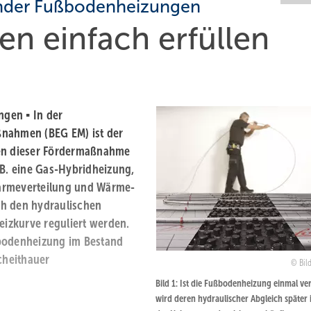
ender Fußbodenheizungen
 e infach erfüllen
gen ▪ In der
ßnahmen (BEG EM) ist der
men dieser Fördermaßnahme
B. eine Gas-Hybrid­heizung,
rmeverteilung und Wärme­
ch den hydraulischen
izkurve reguliert werden.
­bodenheizung im Bestand
cheithauer
Bil
Bild 1: Ist die Fußbodenheizung einmal ver
wird ­deren hydraulischer Abgleich ­später