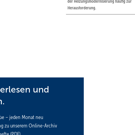
der Heizungsmodernisierung häufig zur
Herausforderung.
terlesen und
n.
ve Verfahren
be – jeden Monat neu
ng zu unserem Online-Archiv
efte (PDF)