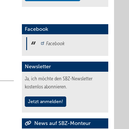
Facebook
Facebook
te
n der
Newsletter
Ja, ich möchte den SBZ-Newsletter
er
kostenlos abonnieren.
Die
Jetzt anmelden!
e
News auf SBZ-Monteur
raucht: