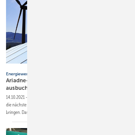
U. J. Alexander – stock.adobe.com
Energiewende
Ariadne-Report: Klimaneutralität 2045
ausbuchstabiert
14.10.2021
-
Um Deutschland bis 2045 klimaneutral zu machen, muss
die nächste Bundesregierung sehr schnell sehr viel auf den Weg
bringen. Das zeigt der
Ariadne-Report.