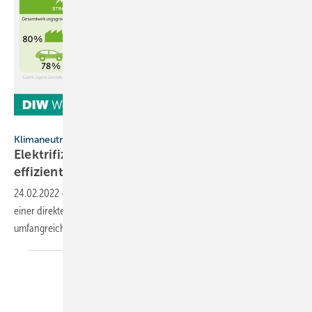
DIW Berlin
Klimaneutralität
Elektrifizierung ist kostengünstigster und
effizientester
Weg
24.02.2022
-
Studie zur fossilfreien Energieversorgung: Die Kosten
einer direkten Elektrifizierung sind niedriger als bei einem
umfangreichen Einsatz von
Wasserstoff.