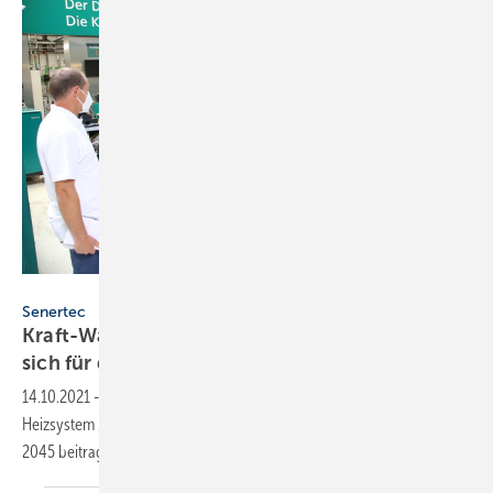
Senertec
Senertec
Kraft-Wärme-Kopplung: Politik interessiert
sich für den
Dachs
14.10.2021
-
CDU, SPD und Grüne informierten sich bei Senertec zum
Heizsystem „Dachs“. Wie es zum Erreichen der Klimaneutralität bis
2045 beitragen kann, steht im
Beitrag.