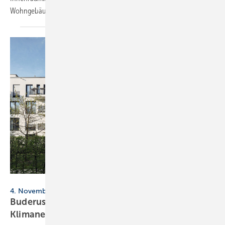
Wohngebäude praktikabel umgesetzt werden
können.
Buderus / Shutterstock / PIXEL to the PEOPLE
4. November 2025, Hannover
Buderus: Fach­fo­rum Woh­nungs­wirt­schaft zu
Kli­ma­neu­tra­li­tät