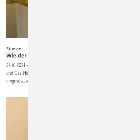
Joachim Lechner – stock.adobe.com
Studien
Wie der Wärmesektor in der EU CO
-frei
wird
2
27.10.2021
-
Für die EU-Klimaziele müssen im Wärmesektor fossile Öl-
und Gas-Heizungen abgeschaltet werden. Eine Studie zeigt, wie dies
umgesetzt werden
kann.