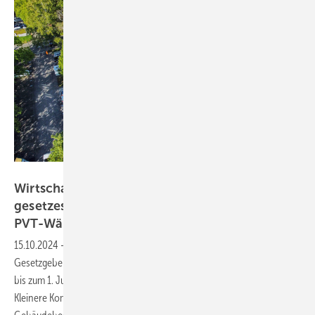
Bild: Consolar
Wirtschaftlich, sozial verträglich und
gesetzeskonform: Mehrfamilienhäuser mit
PVT-Wärmepumpen-Systemen
15.10.2024
-
Mit dem Wärmeplanungsgesetz (WPG) setzt der
Gesetzgeber Kommunen mit mehr als 100.000 Einwohnern die Frist,
bis zum 1. Juli 2026 ihre kommunale Wärmeplanung auszuarbeiten.
Kleinere Kommunen haben zwei Jahre länger Zeit. Der Umbau des