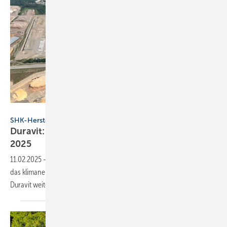
Duravit AG
SHK-Hersteller bauen
Duravit: kli­ma­neu­tra­le Ke­ra­mik­pro­duk­ti­on ab
2025
11.02.2025
-
Nach der Grundsteinlegung im Juli 2023 für
das klimaneutrale Keramikwerk im kanadischen Matane arbeitet
Duravit weiter an der Inbetriebnahme in
2025.