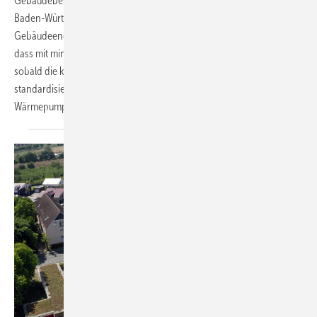
Gebäudebestands zur Klimaneutralität soll bis 2045 vollzogen sein, in
Baden-Württemberg bereits bis 2040. In Verbindung mit dem
Gebäudeenergie­gesetz (GEG) gilt die Vorgabe für Bestandsgebäude,
dass mit mindestens 65 % erneuerbaren Energien geheizt werden soll,
sobald die kommunalen Wärmepläne vorliegen. Mit einer
standardisierten Sanierung von Mehrfamilienhäusern mit PVT-
Wärmepumpen-Systemen könnte dies effektiv umgesetzt
werden.