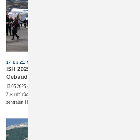
Messe Frankfurt Exhibition GmbH / Jochen Günther
17. bis 21. März 2025, Frankfurt
ISH 2025: nach­hal­ti­ge Tech­no­lo­gi­en für
Ge­bäu­de
13.03.2025
-
Unter dem Motto „Lösungen für eine nachhaltige
Zukunft“ rückt die ISH mit 2183 Aussteller aus 54 Nationen die
zentralen Themen der SHK-Branche in den
Fokus.