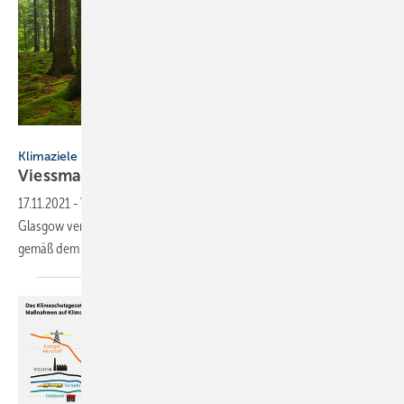
AVTG - stock.adobe.com
Klimaziele
Viessmann wird bis 2050 klimaneutral
sein
17.11.2021
-
Viessmann hat sich am 8.11.2021 bei der COP26 in
Glasgow verpflichtet, die Emissionen seiner Betriebe und Produkte
gemäß dem 1,5-Grad-Pfad zu
reduzieren.