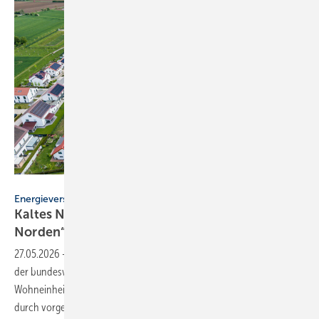
Fotografie Golz
Energieversorgung
Kaltes Nah­wär­me­netz für den „Neu­en Soes­ter
Nor­den“
27.05.2026
-
Im größten Neubaugebiet der Stadt Soest versorgt eines
der bundesweit größten kalten Nahwärmenetze rund 600
Wohneinheiten klimafreundlich mit Erdwärme. Möglich wird dies
durch vorgefertigte
Großverteiler.