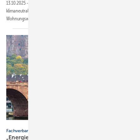
13.10.2025
-
Unter dem Titel „Smart Heat 2040: Strategien für eine
klimaneutrale Wohnungswirtschaft“ lädt Buderus zum 8. Fachforum
Wohnungswirtschaft ein. Die Teilnahme ist
kostenlos.
basiczto - stock.adobe.com
Fachverband SHK BW
„Energiefrieden“ für verläss­liche
Wärme­wende