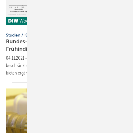
DIW Berlin
Studien / Klimawende
Bundes-Klimaschutzgesetz benötigt
Frühindikatoren
04.11.2021
-
Die verzögerte Verfügbarkeit exakter Emissionsdaten
beschränkt die Wirksamkeit des Bundes-Klimaschutzgesetzes. Abhilfe
bieten ergänzende
Frühindikatoren.