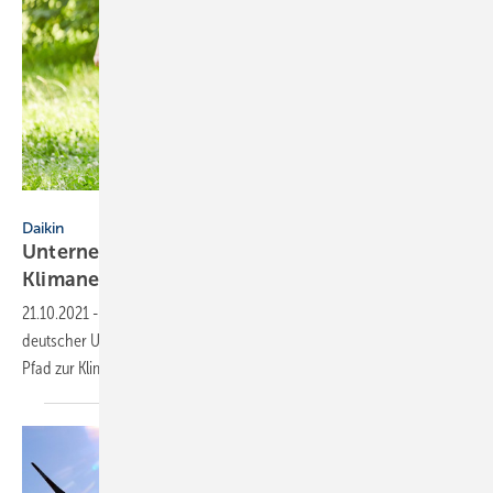
Robert Kneschke - stock.adobe.com
Daikin
Unternehmen fordern Umsetzungsoffensive für
Klimaneutralität
21.10.2021
-
Daikin fordert gemeinsam mit einer breiten Allianz
deutscher Unternehmen einen klaren, verlässlichen und planbaren
Pfad zur
Klimaneutralität.