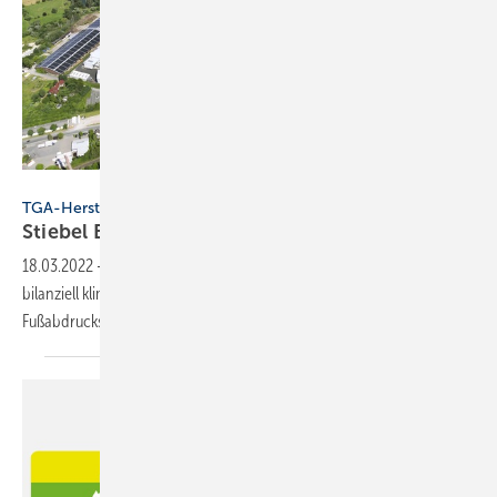
Stiebel Eltron
TGA-Hersteller
Stiebel Eltron will bis 2040 klimaneutral
sein
18.03.2022
-
Die Stiebel-Eltron-Gruppe will bis 2040 in Deutschland
bilanziell klimaneutral sein. Eine große Reduktion des CO
-
2
Fußabdrucks soll 2030 erreicht
werden.