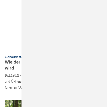
Wuppertal Institut
Gebäudestandard
Wie der Gebäudebestand bis 2045 CO
-neutral
2
wird
16.12.2021
-
Höhere Effizienzanforderungen, der Ausstieg aus Gas-
und Öl-Heizungen und warmmietenneutrales Sanieren sind wichtig
für einen CO
-neutralen
Gebäudebestand.
2