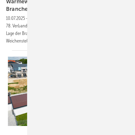
Wärmewende, Land­tags­wahl und La­ge der
Bran­che
10.07.2025
-
Der Fachverband SHK BW kommt am 11. und 12. Juli zum
78. Verbandstag in Heidelberg zusammen. Schwerpunkt liegt auf der
Lage der Branche unter dem Einfluss politischer
Weichenstellungen.
Bild: Rössler Wohnbau