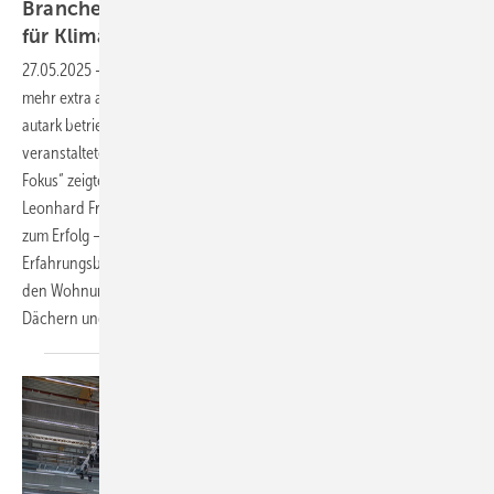
Branchentreff: Infrarotheizung als Herzstück
für
Klimaneutralität
27.05.2025
-
Pauschalmieten, die dynamische Energiekosten nicht
mehr extra ausweisen, sind günstig, weil die Haustechnik nahezu
autark betrieben wird. Die 85 Teilnehmer der am 3. April in Würzburg
veranstalteten Konferenz „Infrarotheizung: Wirtschaftlichkeit im
Fokus“ zeigten sich hierüber sehr erfreut, wie Fachjournalist
Leonhard Fromm im Auftrag der SBZ beobachten konnte. Schlüssel
zum Erfolg – dies zog sich durch alle zehn Referate und
Erfahrungsberichte – ist die Kombination aus Infrarotheiz­modulen in
den Wohnungen samt Warmwasserboilern und PV-Anlagen auf
Dächern und
Fassaden.