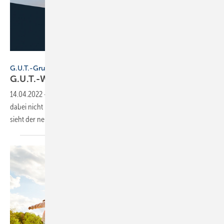
G.U.T.
G.U.T.-Gruppe
G.U.T.-Website vollständig
überarbeitet
14.04.2022
-
Die G.U.T.-Gruppe hat Ihre Website überarbeitet und
dabei nicht nur inhaltlich großen Wert auf Nachhaltigkeit gelegt. So
sieht der neue Online-Auftritt
aus.