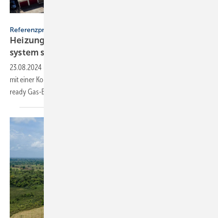
Elco
Referenzprojekt
Heizung im Mehr­familien­haus mit Hybrid­
system
saniert
23.08.2024
-
Die alte Heizung einer Mehrfamilienhausanlage wurde
mit einer Kombination aus Luft-Wasser-Wärmepumpe und einem H
-
2
ready Gas-Brennwertkessel von Elco
erneuert.