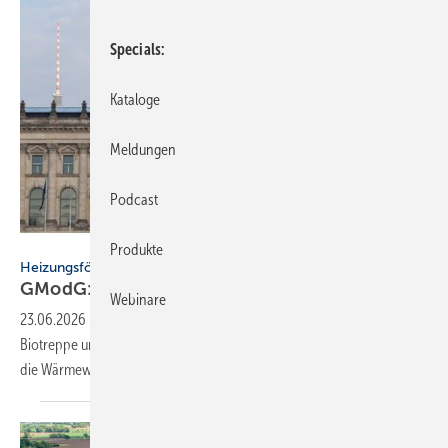
Specials
Kataloge
Meldungen
Podcast
BWP / Canva
Produkte
Heizungsförderung
GModG: BWP warnt vor
Rück­schlä­gen
Webinare
23.06.2026
-
Der BWP kritisiert das GModG: Die Ausrichtung auf eine
Biotreppe und mögliche Kürzungen der Heizungsförderung könnten
die Wärmewende
gefährden.