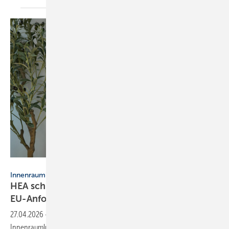
NOTE OMG - stock.adobe.com
Innenraumluftqualität
HEA schlägt pra­xis­taug­li­che Um­set­zung der
EU-An­for­de­run­gen
vor
27.04.2026
-
Die EPBD formuliert erstmals Anforderungen an die
Innenraumluftqualität. Ein HEA-Kurzgutachten zeigt, wie diese für