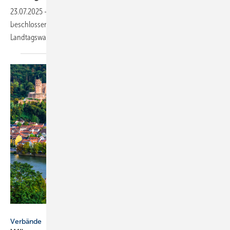
23.07.2025
-
Auf dem 78. Verbands­tag des FV SHK BW in Heidel­berg
be­schlos­sen die Dele­gierten klare Posi­tio­nen zu GEG-Reform und
Land­tags­wahl
2026.
Freesurf - stock.adobe.com
Verbände