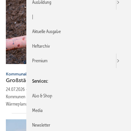
Ausbildung
|
Aktuelle Ausgabe
Heftarchiv
Premium
Robert Poorten - stock.adobe.com
Kommunale Wärmeplanung
Großstädte ver­ab­schie­den sich vom
Gas
Services
24.07.2026
-
Eine Finanztip-Auswertung zeigt: Die größ­ten deut­schen
Abo & Shop
Kom­mu­nen hal­ten trotz Ände­run­gen am ”Heizungs­gesetz“ an einer
Wärme­pla­nung ohne Erd­gas
fest.
Media
Newsletter