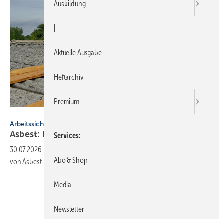
Ausbildung
|
Aktuelle Ausgabe
Heftarchiv
Premium
LianeM - stock.adobe.com
Arbeitssicherheit
Asbest: Häu­figs­te To­des­ur­sa­che am Bau
2025
Services
30.07.2026
-
291 Versicherte der BG BAU starben 2025 an den Folgen
Abo & Shop
von Asbest – der häufigsten Todesursache bei
Berufskrankheiten.
Media
Newsletter