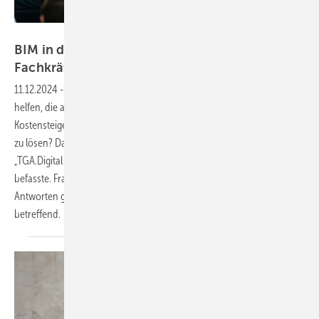
Bild: Viega / Udo Geisler
BIM in der SHK-Praxis als Lösung für
Fachkräftebedarf und
Kostensteigerungen?
11.12.2024
-
Inwieweit kann die Digitalisierung der Bauprozesse
helfen, die aktuellen Herausforderungen des Bauens – vor allem
Kostensteigerungen und Fachkräftebedarf – schnell und wirkungsvoll
zu lösen? Das war eine der zentralen Fragen, mit denen sich
„TGA.Digital – Der BIM- Fachkongress zur Zukunft des Bauens“
befasste. Fragen, auf die es, das sei vorweggenommen, interessante
Antworten gab – auch die Praxis des SHK-Fachhandwerks
betreffend.