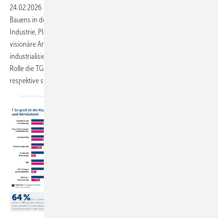
24.02.2026
-
Auf dem TGA.Digital – BIM-Fachkongress zur Zukunft des
Bauens in der Viega World diskutierten Expertinnen und Experten aus
Industrie, Planung, Ausführung und Forschung praxisnahe und
visionäre Ansätze für eine erfolgreiche Transformation hin zu einem
industrialisierten Bauprozess. Im Zentrum stand die Frage, welche
Rolle die TGA dabei als strukturgebender Faktor spielen wird
respektive spielen
muss.