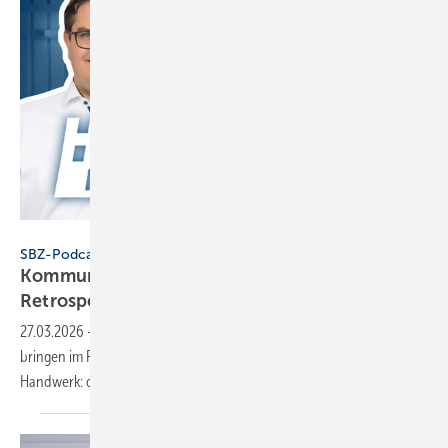
SBZ / eLearningPlus
SBZ-Podcast
Kommunikation: Gut, Schlecht & Bes­ser – die
Retro­spek­tive
27.03.2026
-
Wie wird man eigentlich besser? Dennis und Martin
bringen im Pod­cast ein be­währ­tes Werk­zeug aus der IT-Welt ins
Hand­werk: die
Retro­spek­tive.