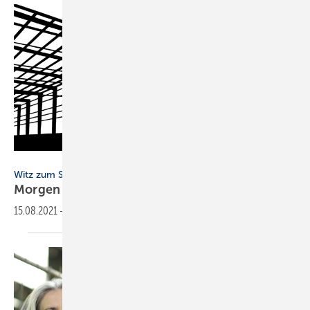
vouvraysan - stock.adobe.com
Witz zum Sonntag
Morgen ist
frei
15.08.2021
-
Samstagmittag kommt der Chef auf die
Baustelle.