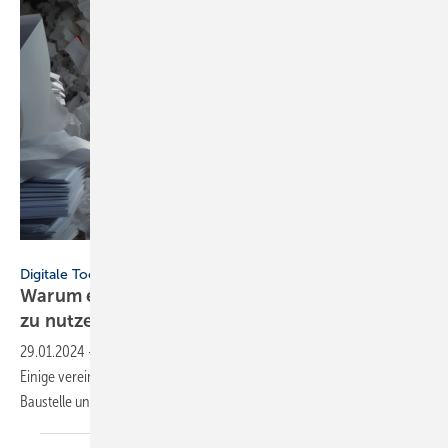
FHL - stock.adobe.com
Digitale Tools
Warum es sich lohnt, Baustellen-Apps und Co.
zu
nutzen
29.01.2024
-
Baustellen-Apps dokumentieren Aktivitäten oder Mängel.
Einige vereinfachen auch die Kommunikation zwischen Büro und
Baustelle und das
Auftrags-Management.