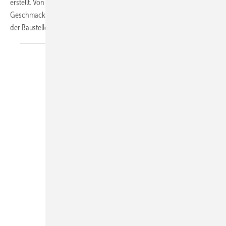
erstellt. Von Metal bis Hiphop ist nahezu alles vertreten, also für jeden
Geschmack etwas dabei. Sie sorgt für heiße Ohren und gute Laune auf
der Baustelle oder auf
dem...