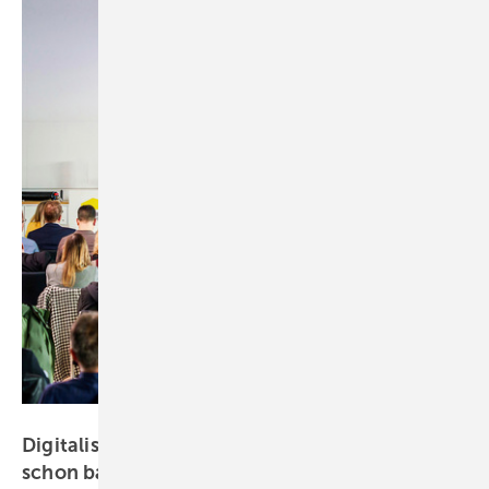
Bild: Viega / Udo Geisler
Digitalisierung, KI, Robotik: auf Baustellen
schon bald
normal?