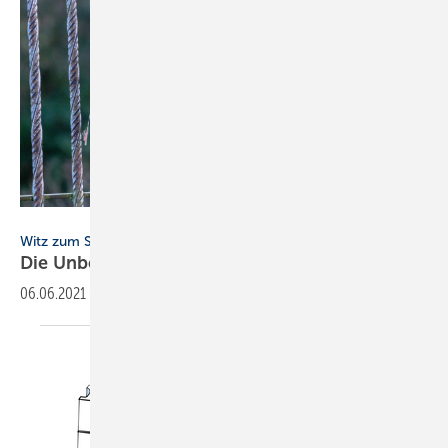
j - stock.adobe.com
Witz zum Sonntag
Die
Unbefugten
06.06.2021
-
Gehen zwei Unbefugte aud die
Baustelle.