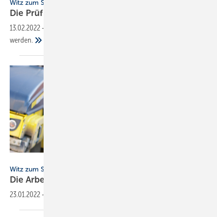
Witz zum Sonntag
Die
Prüfung
13.02.2022
-
Eine Baustelle soll von der Prüfkommission geprüft
werden.
Wellnhofer Designs - stock.adobe.com
Witz zum Sonntag
Die Arbeit am
Samstag
23.01.2022
-
Samstagmittag kommt der Chef auf die
Baustelle.