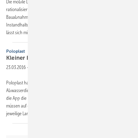
Die mobile Dokumentations-Software mobiPlan von Eyeled
rationalisiert Baustellenbegehungen, Qualitätskontrollen,
Bauabnahmen und das Erstellen von Mängelberichten. Auch die
Instandhaltung, Reparatur und Reinigung von Gebäuden und Anlagen
lässt sich mit dieser Software nach Angaben
des...
Poloplast
Kleiner Helfer für die
Baustelle
23.03.2016
-
Poloplast hat eine App entwickelt, mit der man eine normgerechte
Abwasserdimensionierung vornehmen kann. Per Knopfdruck ermittelt
die App die Dimensionen der Fall- und Sammelleitungen. Hierfür
müssen auf einer übersichtlichen Benutzeroberfläche nur das
jeweilige Land sowie das
verwendete...