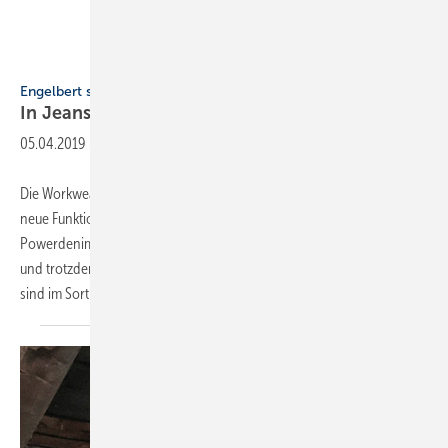
Engelbert Strauss
Engelbert strauss
In Jeans auf die
Baustelle
05.04.2019
-
Die Workwear von Engelbert Strauss setzt auf Individualität sowie auf
neue Funktionen, Materialien und Farben. Ein Highlight sind die
Powerdenim-Workerjeans. Ihre Eigenschaften: abriebstark, reißfest
und trotzdem flexibel. Drei lange Herrenjeans und eine Herrenshort
sind im Sortiment.
Eine...