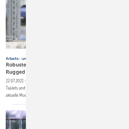
Bild: Panasonic
Arbeits- und Präsentationswerkzeuge
Robuste Rechner : So baustellentauglich sind
Rugged
Tablets
22.07.2021
-
Der Beitrag erläutert die Auswahlkriterien für Rugged
Tablets und was sie leisten. Eine tabellarische Übersicht stellt einige
aktuelle Modelle detailliert
vor.