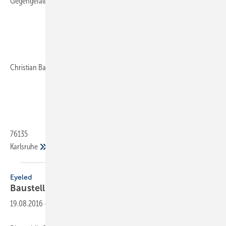
Gegengefälle zu bemerken.
Christian Barth
76135
Karlsruhe
Eyeled
Baustellen rationell
dokumentieren
19.08.2016
-