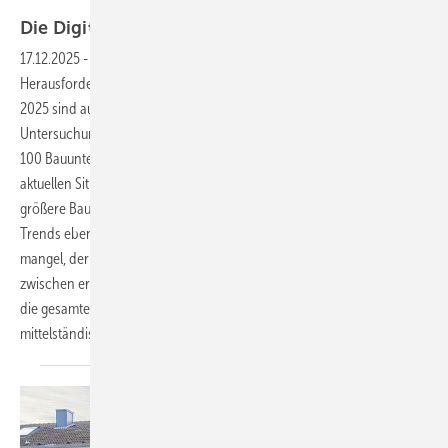
Quelle: PvC-Studie 2025
Di e Digitale
Baustelle
17.12.2025
-
Die deutsche Bauindustrie steht vor tiefgreifenden
Herausforderungen – und die Erkenntnisse der aktuellen PwC-Studie
2025 sind auch für SHK-Betriebe von hoher Relevanz. Für die
Untersuchung wurden im November und Dezember 2024 insgesamt
100 ­Bauunternehmen, Planungsbüros und Projektsteuerer zu ihrer
aktuellen Situation befragt. Auch wenn sich die Studie primär auf ­
größere Bauunternehmen konzentriert, bieten die identifizierten
Trends ebenfalls Orientierung für SHK-Unternehmen. Der Fachkräfte­
mangel, der zunehmende Kostendruck und die Digitalisierungslücke
zwischen erkanntem Potenzial und tatsächlichen Fähigkeiten prägen
die gesamte Baubranche – vom Großunternehmen bis zum
mittelständischen
Handwerksbetrieb.