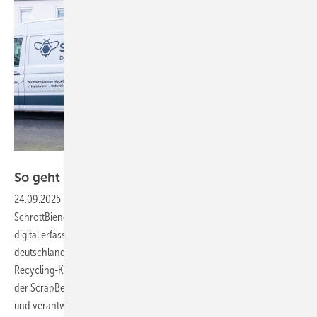
Bild: ScrapBees
So geht Recycling auf der
Baustelle
24.09.2025
-
Mit mobilen Teams kümmern sich die ­ScrapBees bzw. ­
SchrottBienen um die Altanlagen auf den Baustellen, wobei sie alles
digital erfassen und verarbeiten. Auf diese Weise führt das
deutschlandweit tätige Start-up ungenutzte Rohstoffe dem
Recycling-­Kreislauf zu. Thilo Hamm, Co-Gründer und Geschäftsführer
der ­ScrapBees GmbH, und Szymon Ziemann, Recycling-Fachmann
und verantwortlich für den Bereich Entsorgung, erläutern im