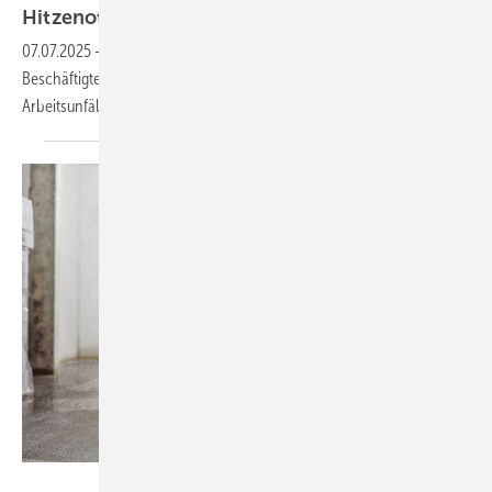
Hitzenotfall vermeiden: 6 Tipps für den
Bau
07.07.2025
-
Die BG Bau informiert darüber, was Unternehmen und
Beschäftigte am Bau konkret tun können, um Hitzegefährdungen und
Arbeitsunfälle zu
verhindern.
Fischer