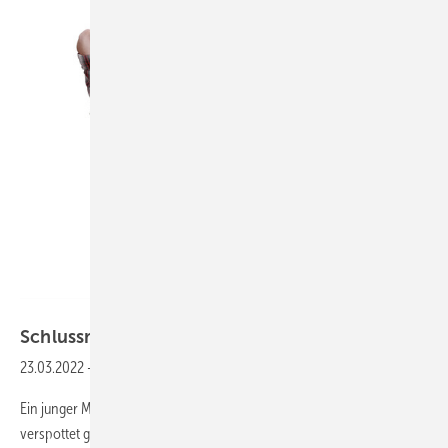
Bild: auremar - stock.adobe.com
Schlussmeldung
23.03.2022
-
Mit Köpfchen . . .
Ein junger Mann auf der Baustelle protzt mit seiner Kraft herum. Er
verspottet gern vor allem einen der älteren Bauarbeiter. Nach einer