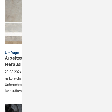
DG PhotoStock - stock.adobe.com
Umfrage
Arbeits­schutz: Hitze ist die größte
Heraus­forder­ung
20.08.2024
-
Längere und intensivere Hitzeperioden sind die
risikoreichste Folge des Klimawandels für Beschäftigte in deutschen
Unternehmen. Das zeigt eine Umfrage unter Betriebsärzten und
Fachkräften für
Arbeitssicherheit.