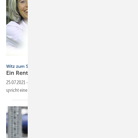
Matthias Stolt - stock.adobe.com
Witz zum Sonntag
Ein Rentner auf der
Baustelle
25.07.2021
-
Ein Rentner macht vor einer riesigen Baustelle halt und
spricht einen Arbeiter
an.