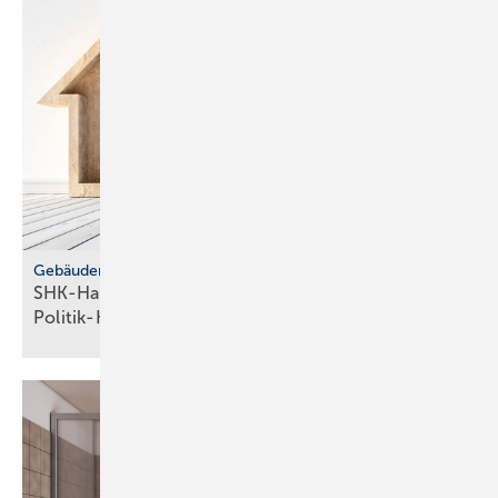
Gebäudemodernisierungsgesetz
SHK-Handwerk: ver­läss­li­che Hei­zungs­wahl statt
Po­li­tik-Hö­rig­keit