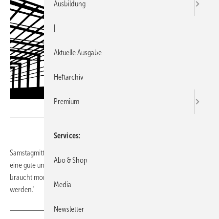
Ausbildung
|
Aktuelle Ausgabe
Heftarchiv
Premium
vouvraysan - stock.adobe.com
Services
Samstagmittag kommt der Chef auf die Baustelle: "Männer, ich habe
Abo & Shop
eine gute und eine schlechte Nachricht für Euch: Die gute ist, ihr
braucht morgen nicht zu arbeiten. Aber Ihr müsst heute fertig
Media
werden."
Newsletter