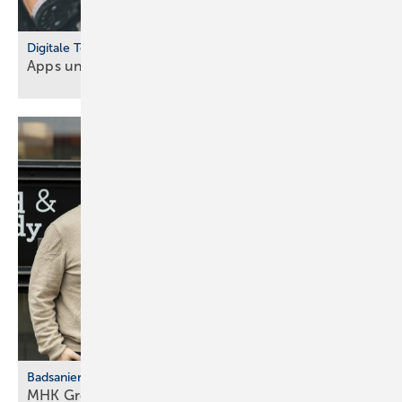
Digitale Tools
Apps und Soft­ware für Hand­werker und
Planer
Badsanierung
MHK Group: Der erste Bad & Body-Franchise­