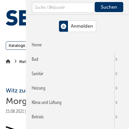
Springe
Springe
Springe
Search
auf
auf
auf
Hauptinhalt
Hauptmenü
SiteSearch
MENÜ
Home
Kataloge
Meldungen
Podcast
Produkte
Webin
Bad
Markt + Trends
Sanitär
Heizung
Witz zum Sonntag
Morgen ist frei
Klima und Lüftung
15.08.2021
|
Druckvorschau
Betrieb