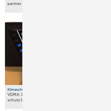
partner legt
los
Klimaschutz
VDMA: Effiziente Sanitär­tech­nik macht Klima­
schutz
bezahlbar