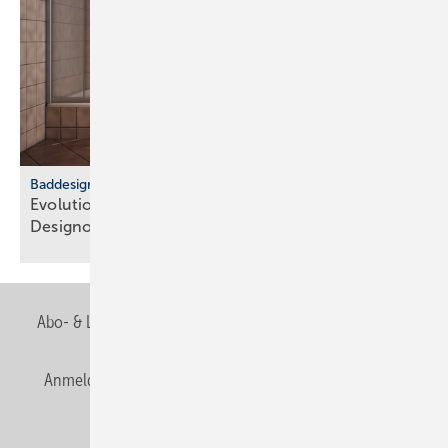
Baddesign
Evolution des Ba­de­zim­mers: Vom Zweck­raum zum
De­sign­ob­jekt
Abo- & Leserservice
AGB
Alle Inhalte chronologisch
Anmelden
Anmeldung & Registrierung
Newsletter
Datenschutz
E-Paper
Editor's choice