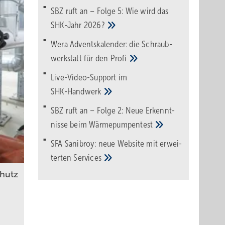
SBZ ruft an – Folge 5: Wie wird das
SHK-Jahr
2026?
Wera Adventskalender: die Schraub­
werk­statt für den
Pro­fi
Live-Video-Support im
SHK-Handwerk
SBZ ruft an – Folge 2: Neue Erkennt­
nisse beim
Wärme­pumpen­test
SFA Sanibroy: neue Web­site mit erwei­
terten
Services
hutz