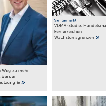
Sanitärmarkt
VDMA-Studie: Han­dels­ma
ken er­rei­chen
Wachs­tums­gren­zen
m Weg zu mehr
z bei der
nutzung