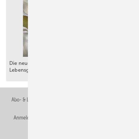
Die neue DIN EN 1717: Schutz der
Lebensgrundlage
Trinkwasser
Abo- & Leserservice
AGB
Alle Inhalte chronologisch
Anmelden
Anmeldung & Registrierung
Newsletter
Datenschutz
E-Paper
Editor's choice