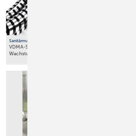
Sanitärmarkt
VDMA-Studie: Han­dels­mar­ken er­rei­chen
Wachs­tums­gren­zen