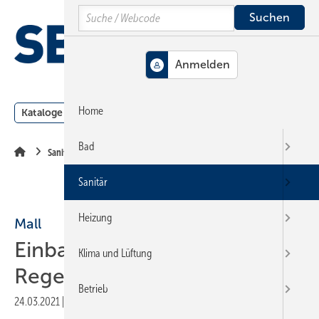
Springe
Springe
Springe
Search
auf
auf
auf
Hauptinhalt
Hauptmenü
SiteSearch
MENÜ
Home
Kataloge
Meldungen
Podcast
Produkte
Webin
Bad
Sanitär
Sanitär
Heizung
Mall
Einbau einer
Klima und Lüftung
Regenwasserzisterne
Betrieb
24.03.2021
|
Druckvorschau