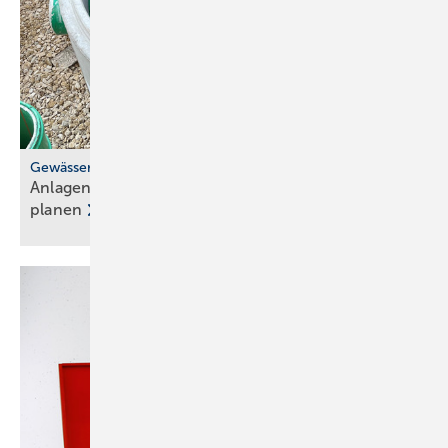
Gewässerschutz
Anlagen zur Be­hand­lung von Regen­was­ser sicher
planen