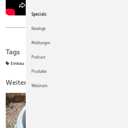
Specials
Kataloge
Teilen
Link kopieren
Meldungen
Tags
Podcast
Einbau
Regenwassernutzung
Sanitär
Produkte
Weitere Inhalte
Webinare