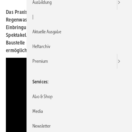
Ausbildung
Das Praxisbeispiel zeigt, wie der Einbau einer Anlage zur
|
Regenwasserbewirtschaftung abläuft. Besonders die
Einbringung der Beton-Zisterne ist schon ein kleines
Aktuelle Ausgabe
Spektakel. Das Video zeigt Aufnahmen von einer
Baustelle in Freiburg 2020, der Besuch wurde von Mall
Heftarchiv
ermöglicht.
Premium
Services
Abo & Shop
Media
Newsletter