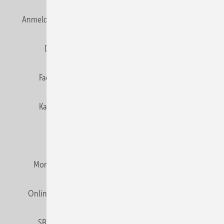
Anmelden
Anmeldung & Registrierung
Newsletter
Datenschutz
E-Paper
Editor's choice
Fachbeiträge
Gentner Verlag
Impressum
Karriere bei Gentner
Team
Mediaservice
Mitgliedschaften und Engagement
Montagezeiten Heizung
Montagezeiten Sanitär
Online Mediadaten
Privacy Manager
RSS-Feed
SBZ abonnieren
Veranstaltungen / Webinare