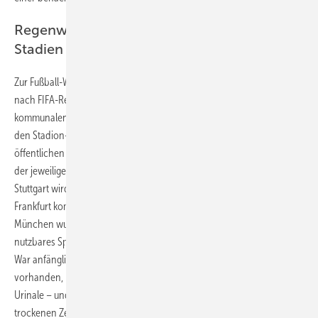
Regenwassernutzung in deutschen WM-
Stadien
Zur Fußball-WM 2006 in Deutschland mussten sämtliche Spielstätten
nach FIFA-Reglement die Sitzflächen überdachen und gemäß neuen
kommunalen Richtlinien das anfallende Regenwasser komplett auf
den Stadion-Grundstücken verwenden. Das Ableiten in den
öffentlichen Kanal war laut Baugenehmigung bzw. Abwassersatzung
der jeweiligen Kommune nicht mehr gestattet. In Berlin, Nürnberg und
Stuttgart wird der Niederschlag seither vorwiegend genutzt, in
Frankfurt komplett versickert. In Hamburg, Hannover, Köln und
München wurden ähnliche Konzepte realisiert. Berlin hat 1400 m³
nutzbares Speichervolumen, Nürnberg 900 m³ und Stuttgart 350 m³.
War anfänglich noch großer Wasserbedarf für Toilettenspülung
vorhanden, haben die meisten dieser Stadien heute wasserlose
Urinale – und damit mehr Vorrat als zuvor für die Bewässerung. Falls in
trockenen Zeiten die Regenmengen aufgebraucht sind, wird in der