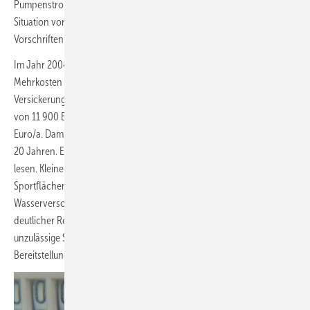
Pumpenstrom dazu. Die Einsparungen sind abhängig von der
Situation vor Ort: Wassergebühren, Niederschlagsgebühren,
Vorschriften gemäß Abwassersatzung, Baugenehmigung etc.
Im Jahr 2004 kalkulierten die Planer beim Nürnberger Stadion
Mehrkosten für die Regenwassernutzung gegenüber der reinen
Versickerung von 220 000 Euro, Einsparungen für Wassergebühren
von 11 900 Euro/a, abzüglich Wartungs- und Stromkosten von 1500
Euro/a. Damit ergab sich rechnerisch eine Amortisationszeit von etwa
20 Jahren. Ein Jahr später war in Publikationen von 10 Jahren zu
lesen. Kleine Vereine sollten sich vor einer Umstellung der
Sportflächenbewässerung von Trinkwasser auf Betriebswasser vom
Wasserversorgungsunternehmen bestätigen lassen, dass bei
deutlicher Reduzierung der bezogenen Trinkwassermenge keine
unzulässige Stagnation in der Zuleitung droht und keine
Bereitstellungsgebühr oder andere Zuschläge erhoben werden.