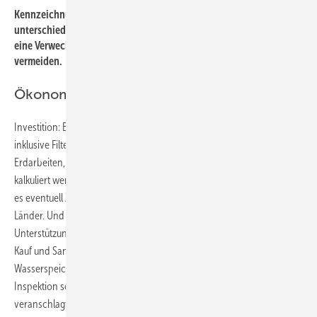
Kennzeichnung der nicht erdverlegten Leitungen, farblich
unterschiedlich gemäß Trinkwasserverordnung und DIN 1989, um
eine Verwechslung von Trinkwasser und Betriebswasser zu
vermeiden.
Ökonomische Betrachtung
Investition: Ein Speicher mit 120 m³ nutzbarem Wasservolumen
inklusive Filter und Pumpen, Lieferung und Montage, jedoch ohne
Erdarbeiten, muss mit mindestens 60 000 Euro zuzüglich MwSt.
kalkuliert werden. In den Bundesländern Hamburg und Bremen gibt
es eventuell Zuschüsse, ebenso in einigen Kommunen der anderen
Länder. Und bundesweit bieten die Landessportbünde ihre
Unterstützung an mit dem Förderprogramm „Sportstättenbau“ (Bau,
Kauf und Sanierung von Vereinssportanlagen inklusive
Wasserspeicher- und Bewässerungstechnik). Betriebskosten: Für
Inspektion sollte 1 %, für Wartung 3 % der Investition pro Jahr
veranschlagt werden. Als weitere Betriebskosten kommt der