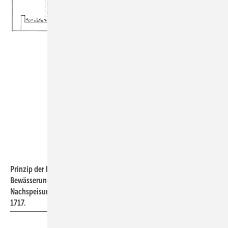
Bild: König
Prinzip der Regenwassernutzung mit unterirdischem Speicher für
Bewässerung. Bei fehlendem Niederschlag erfolgt automatisch die
Nachspeisung über eine ­Sicherungseinrichtung gemäß DIN EN
1717.