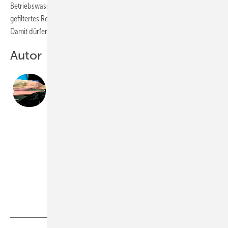
Betriebswasser: Nicht-Trinkwasser, zum Beispiel Brunnenwasser,
gefiltertes Regenwasser und aufbereitetes Grau- oder Abwasser.
Damit dürfen Sportflächen bewässert und Toiletten gespült werden.
Autor
Dipl.-Ing.
Klaus W. König
ist öffentlich bestellter und vereidigter
Sachverständiger für die Bewirtschaftung und Nutzung
von Regenwasser, Architekt und Fachbuchautor;
88662 Überlingen,
Telefon (0 75 51) 61-3 05
www.klauswkoenig.com
Bild: König