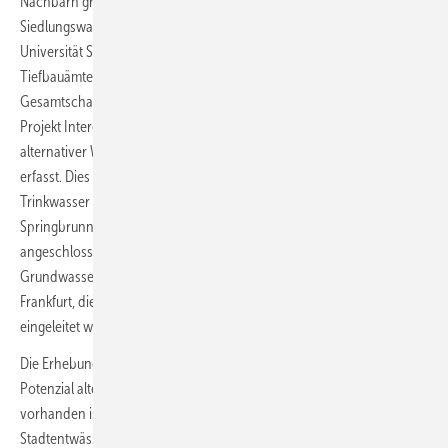
Nachbarn groß sein, dieses Wasser abzugeben. Das Institut für
Siedlungswasserbau, Wassergüte- und Abfallwirtschaft (ISWA) der
Universität Stuttgart führt in Kooperation mit den Grünflächen- und
Tiefbauämtern der Städte Stuttgart und Frankfurt/M. eine
Gesamtschau der urbanen Wasserbilanz durch. Konkret werden im
Projekt Interess-I Aufkommen, Verfügbarkeit und Qualität urbaner
alternativer Wasserressourcen systematisch und flächendeckend
erfasst. Dies sind zum Beispiel Abläufe der (meist im Überlauf mit
Trinkwasser betriebenen) mehr als 250 Wasserspiele und
Springbrunnen in Stuttgart, eine Vielzahl von an die Kanalisation
angeschlossenen kleinen Dränagen und Quellaustritten und ständige
Grundwasserhaltungen für einige Büro- und Bankhochhäuser in
Frankfurt, die bisher ungenutzt in die Regenwasserkanalisation
eingeleitet werden.
Die Erhebungen zeigen, dass in beiden Städten bisher ein großes
Potenzial alternativer Wasserressourcen nicht nur ungenutzt
vorhanden ist, sondern eher noch als Problem für die
Stadtentwässerung auftritt, indem diese „Abwässer“ die freien