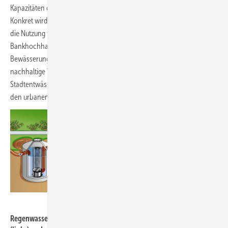
Kapazitäten der Kanalisation bei Starkregenereignissen verkleinern.
Konkret wird im Rahmen des „Pilotgebietes Wallanlagen“ in Frankfurt
die Nutzung von Wasser aus der Grundwasserhaltung eines
Bankhochhauses im Umfang von 50 000 m³/Monat für die
Bewässerung der Wallanlagen näher untersucht. Damit könnte eine
nachhaltige Win-win-Situation für den Hausbesitzer, die
Stadtentwässerung Frankfurt, das Grünflächenamt und nicht zuletzt
den urbanen Wasserhaushalt und das Stadtklima erreicht werden.
Bild: Mall
Regenwasserspeicher mit vorgelagertem Filterschacht im Zulauf