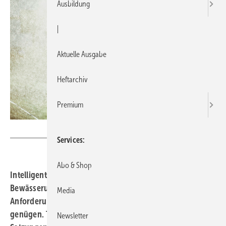
Ausbildung
|
Aktuelle Ausgabe
Heftarchiv
Premium
Bild: Getty Images/RossHelen
Services
Abo & Shop
Intelligentes Wassermanagement betreiben ▪ Die
Bewässerung von Park- und Sportrasen­flächen muss den
Media
Anforderungen der Nutzer und des Umweltschutzes
genügen. Technische ­Regelwerke, kommunale
Newsletter