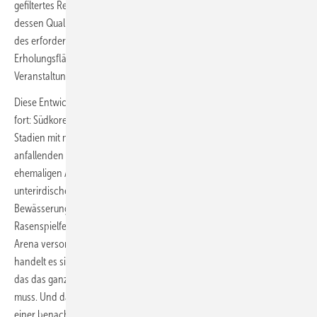
gefiltertes Regenwasser sowie aufbereitetes Grau- und Abwasser,
dessen Qualität zur Bewässerung und Toilettenspülung ausreicht. 50 %
des erforderlichen Trinkwassers konnte so auf den Sport- und
Erholungsflächen des Olympiaparks Jahr für Jahr, auch nach der
Veranstaltung, eingespart werden.
Diese Entwicklung setzte sich bei der Fußball-Weltmeisterschaft 2002
fort: Südkorea hatte ein Gesetz erlassen, das die Betreiber von
Stadien mit mehr als 2400 m² Dachfläche zur Sammlung des
anfallenden Regenwassers verpflichtet. Daher wird es an den
ehemaligen Austragungsstätten in bis zu 900 m³ großen
unterirdischen Speichern gesammelt, was ca. sechs Wochen zur
Bewässerung des Stadionrasens reicht. In Seoul, wo auch umliegende
Rasenspielfelder und Außenanlagen sowie Toilettenspülungen in der
Arena versorgt werden, wird Grundwasser eingesetzt. Allerdings
handelt es sich dabei um ökologisch unbedenkliches Drainagewasser,
das das ganze Jahr über von U-Bahn-Schächten abgepumpt werden
muss. Und dazu kommt Grauwasser, welches als Beckenüberlauf in
einer benachbarten Schwimmhalle ebenfalls ganzjährig anfällt.