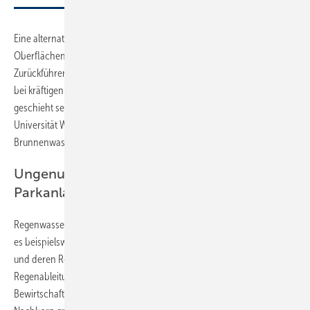
Eine alternative Wasserquelle für Sportvereine ist möglicherweise die
Oberflächenentwässerung des eigenen Geländes sowie das
Zurückführen des Wassers aus den Spielfelddrainagen. Das „Zuviel“
bei kräftigen Niederschlägen landet so im Regenspeicher. Beides
geschieht seit dem Jahr 2000 in den „Sportanlagen im Hubland“ der
Universität Würzburg, reicht aber nicht aus. Mit zusätzlichem
Brunnenwasser wird eine optimale Bewässerung gewährleistet.
Ungenutzte Ressourcen für städtische
Parkanlagen
Regenwasser von Dachflächen der Nachbarn ist eine Option, wenn
es beispielsweise große Gebäude in unmittelbarer Nachbarschaft gibt
und deren Regenwasser nicht genutzt wird. Mussten sie für die
Regenableitung Niederschlagsgebühr bezahlen, weil eine
Bewirtschaftung nicht möglich war, dürfte das Interesse der