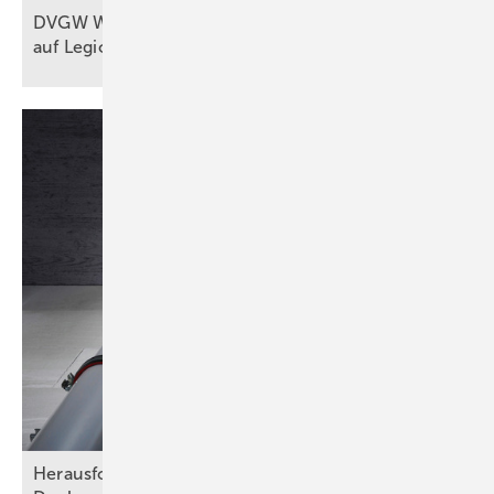
DVGW W 551-1 (A): Probennahmen
auf Legionellen im
Fokus
Herausforderungen bei Wand- und