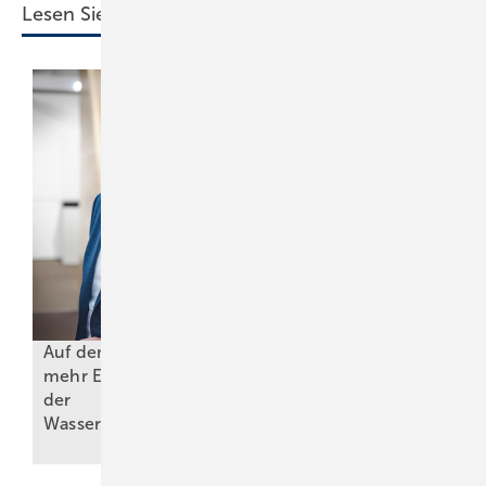
Lesen Sie auch:
Auf dem Weg zu
mehr Effizienz bei
Abscheideranlagen für
der
Fette – Teil 2:
Wassernutzung
Bemessungsgrundsätze