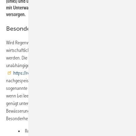
(links) und unterirdischer Versickerung des Überlaufs. Entnahme
mit Unterwassermotorpumpen, die das Regenwassercenter
versorgen.
Besonderheiten alternativer Wasserquellen
Wird Regenwasser genutzt und dafür ein Speicher geplant, kann die
wirtschaftlich sinnvolle Größe durch Computersimulation ermittelt
werden. Die Berechnung bieten einige Speicherhersteller und
unabhängige Fachverbände kostenfrei an, unter anderem auf
https://regenwasser-experten.fbr.de/
. Wird mit Trinkwasser
nachgespeist, ist zur Absicherung des Trinkwassernetzes der
sogenannte freie Auslauf erforderlich. In anderen Fällen, zum Beispiel
wenn bei leerem Regentank Brunnenwasser zum Einsatz kommt,
genügt unter Umständen ein Rohrtrenner. Maßgeblich ist DIN EN 1717,
Bewässerungsspezialisten geben dazu Auskunft. Weitere
Besonderheiten:
Regenwasserabfluss aus Dachbegrünung: Die Verdunstung