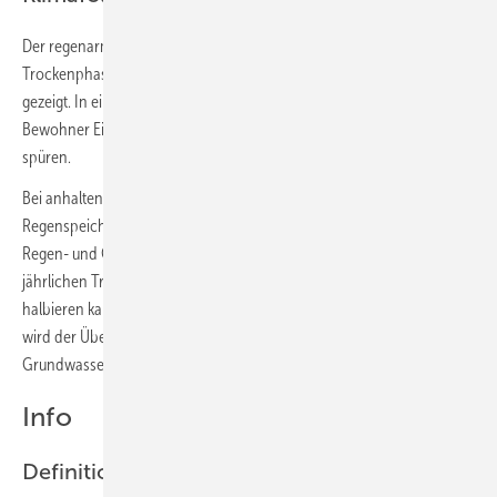
Der regenarme und heiße Sommer 2018 hat uns, mehr noch als die
Trockenphasen in den Jahren zuvor, die Grenzen der Sorglosigkeit
gezeigt. In einigen ländlichen Gebieten Niedersachsens bekamen die
Bewohner Einschränkungen bei der Trinkwasserversorgung zu
spüren.
Bei anhaltender Dürre sind nach einiger Zeit natürlich auch die
Regenspeicher leer. Doch Tatsache ist auch, dass konsequente
Regen- und Grauwassernutzung, möglichst das ganze Jahr über, den
jährlichen Trinkwasserbedarf und somit auch die Wassergebühren
halbieren kann. Und bei anhaltendem Regen und vollen Speichern
wird der Überlauf vor Ort nach Möglichkeit versickert, das
Grundwasser damit angereichert.
Info
Definitionen