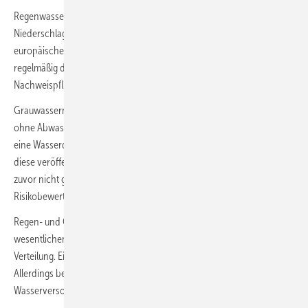
Regenwassernutzung: Verwenden des atmosphärischen
Niederschlags. Mindestanforderung ist eine Wasserqualität gemäß der
europäischen Badegewässerrichtlinie. Bei Stichproben werden
regelmäßig deutlich bessere Werte gefunden, als dort gefordert. Eine
Nachweispflicht besteht nicht.
Grauwassernutzung: Verwenden des häuslichen Schmutzwassers
ohne ­Abwasser aus Toiletten und Urinalen. Mindestanforderung ist
eine Wasserqualität gemäß Anhang D der DIN EN 16 941-2, sobald
diese veröffentlicht ist. Die Nachweispflicht (die es in Deutschland
zuvor nicht gab) ist dort erstmals formuliert, abhängig von der
Risikobewertung und Nutzungsart.
Regen- und Grauwassernutzungsanlagen: Sie bestehen aus den vier ­
wesentlichen Elementen Sammlung, ­Behandlung, Speicherung und ­
Verteilung. Eine Genehmigung ist in Deutschland nicht erforderlich. ­
Allerdings besteht Anzeigepflicht vor dem Bau einer Anlage beim
Wasserversorger und beim Gesundheitsamt.