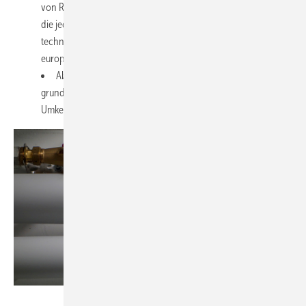
von Regenwasser ist eine Aufbereitungstechnik erforderlich,
die jedoch in vorgefertigten Modulen verfügbar ist. Die
technische Regel fbr-H 202 gibt Hinweise; als Ersatz ist die
europaweit gültige DIN EN 16 941-2 in Vorbereitung.
Abwasser: Eine Aufbereitung zu Betriebswasser ist
grundsätzlich möglich. Die nötigen Verfahren, zum Beispiel
Umkehrosmose, sind aufwendig und teuer.
Bild: König