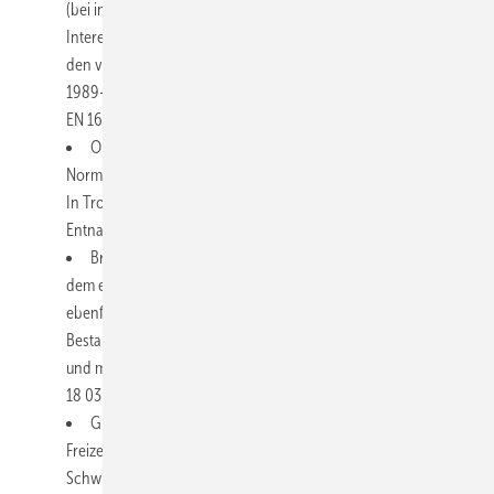
(bei intensiv begrünten Dächern besonders hoch) steht im
Interessenkonflikt zur Nutzung, da sich der Regenertrag um
den verdunsteten Anteil reduziert. Die technische Regel DIN
1989-1 ist zu beachten; als Ersatz ist die europaweit gültige DIN
EN 16 941-1 in Vorbereitung.
Oberflächenwasser aus Bach, Fluss oder See:
Normalerweise ist eine wasserrechtliche Erlaubnis erforderlich.
In Trockenzeiten drohen wie bei Trinkwasser
Entnahmeverbote.
Brunnenwasser: Das Fördern von Grundwasser, selbst auf
dem eigenen Grundstück, bedarf in den meisten Fällen
ebenfalls einer wasserrechtlichen Erlaubnis. Die gelösten
Bestandteile des Grundwassers sollten im Labor festgestellt
und mit den Grenzwerten für Rasenbewässerung gemäß DIN
18 035-2 verglichen werden.
Grauwasser: Herkunft in Sportstätten und
Freizeiteinrichtungen überwiegend von Duschen oder von
Schwimmbecken-Überläufen. Im Gegensatz zur Verwendung