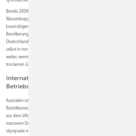
Bereits 2009 hatte die Europäische Umweltagentur gewarnt: „Die
Wasserknappheit ist ein immer häufiger auftretendes und
beunruhigendes Phänomen, das mindestens 11 % der europäischen
Bevölkerung und 17 % des EU-Gebiets betrifft.“ Ballungsräume, auch in
Deutschland, könnten ohne Fernwasserleitungen aus dem Umland
selbst in normalen Jahren nicht mehr existieren. Doch wie geht es
weiter, wenn die Ressourcen in deren Umland nach einigen
trockenen Jahren erschöpft sind?
Internationale Sportstätten mit
Betriebswasser
Australien ist bekannt für chronischen Wassermangel und
Restriktionen. Dort kommt es regelmäßig zum Verbot, Rasenflächen
aus dem öffentlichen Netz zu bewässern. Sydney präsentierte nach
massivem Druck von Greenpeace im Jahr 2000 die erste Sommer­
olympiade mit konsequentem Einsatz von Betriebswasser. Das ist