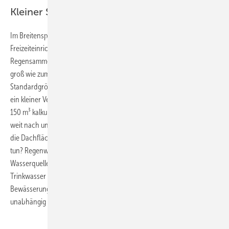
Kleiner Sportverein, wenig Dachfläche
Im Breitensport, bei kleinen Vereinen ohne Tribünendach oder bei
Freizeiteinrichtungen ohne Gebäude fehlen die typischen
Regensammelflächen. Doch die Sportrasenflächen sind genauso
groß wie zum Beispiel im Olympiastadion von Berlin. Die
Standardgröße eines Fußballfeldes beträgt hier wie dort 7140 m². Und
ein kleiner Verein muss wie ein Bundesligaclub je Bewässerung 100 bis
150 m³ kalkulieren, um im Interesse der Rasenfestigkeit ein möglichst
weit nach unten reichendes Wurzelwachstum zu erzielen. Wenn aber
die Dachfläche nicht 42 000 m², sondern nur 420 m² beträgt, was
tun? Regenwasser von anderen Flächen sammeln und/oder andere
Wasserquellen erschließen, so könnte das Motto lauten, falls
Trinkwasser gespart werden soll und man in Trockenzeiten von
Bewässerungsverboten der öffentlichen Wasserversorgung
unabhängig sein möchte.