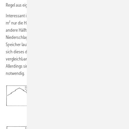
Regel aus eigenen Brunnen nachgespeist.
Interessant ist noch folgender Vergleich: Während Berlin mit 21 000
m² nur die Hälfte des Daches in den Speicher entwässert und die
andere Hälfte direkt in Rigolen versickert, lässt Nürnberg den
Niederschlag der kompletten Dachfläche von 37 000 m² über den
Speicher laufen und kommt so mit einem kleineren Volumen aus – weil
sich dieses durch die wesentlich größere Sammelfläche bei einem
vergleichbaren Niederschlagsereignis deutlich schneller füllt.
Allerdings sind dafür längere Sammel- und Überlaufleitungen
notwendig.