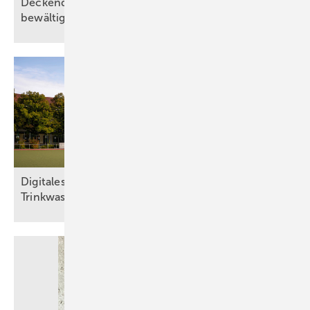
Deckendurchführungen abnahmesicher
bewältigen
Digitales Wassermanagement sichert
Trinkwasserhygiene in
Sportstätte