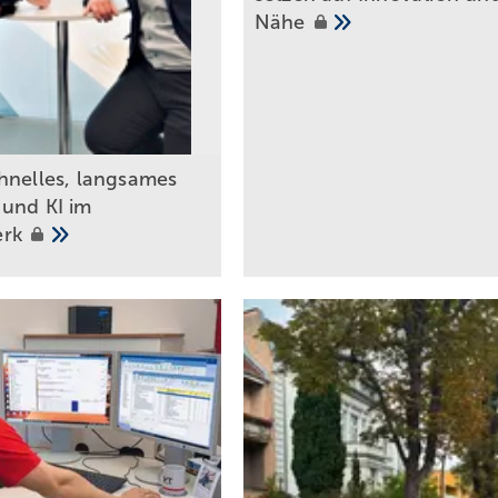
Nähe
hnelles, langsames
und KI im
erk