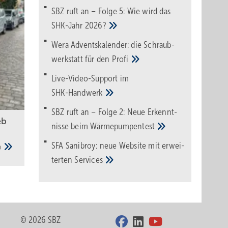
SBZ ruft an – Folge 5: Wie wird das
SHK-Jahr
2026?
Wera Adventskalender: die Schraub­
werk­statt für den
Pro­fi
Live-Video-Support im
SHK-Handwerk
SBZ ruft an – Folge 2: Neue Erkennt­
eb
nisse beim
Wärme­pumpen­test
SFA Sanibroy: neue Web­site mit erwei­
terten
Services
© 2026 SBZ