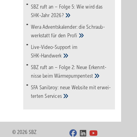
SBZ ruft an – Folge 5: Wie wird das
SHK-Jahr
2026?
Wera Adventskalender: die Schraub­
werk­statt für den
Pro­fi
Live-Video-Support im
SHK-Handwerk
SBZ ruft an – Folge 2: Neue Erkennt­
nisse beim
Wärme­pumpen­test
SFA Sanibroy: neue Web­site mit erwei­
terten
Services
© 2026 SBZ