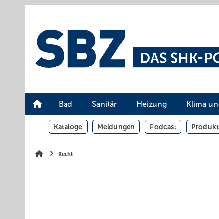
Springe
Springe
Springe
auf
auf
auf
Hauptinhalt
Hauptmenü
SiteSearch
Bad
Sanitär
Heizung
Klima un
Kataloge
Meldungen
Podcast
Produkt
Recht