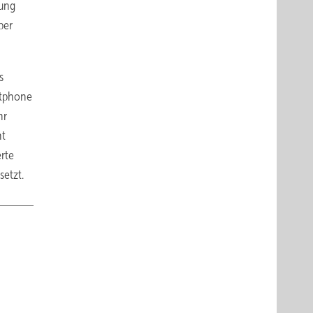
tung
per
s
rtphone
hr
ht
rte
setzt.