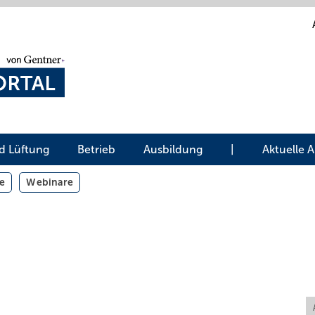
d Lüftung
Betrieb
Ausbildung
|
Aktuelle 
e
Webinare