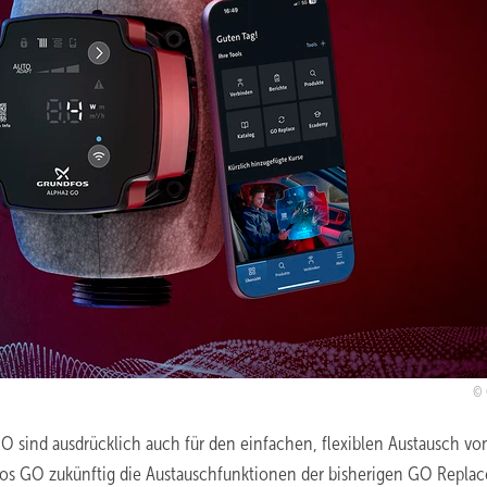
sind ausdrücklich auch für den einfachen, flexiblen Austausch vo
fos GO zukünftig die Austauschfunktionen der bisherigen GO Replac