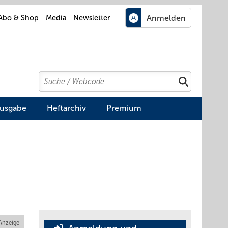
Abo & Shop
Media
Newsletter
Search
Suchen
Ausgabe
Heftarchiv
Premium
Anzeige