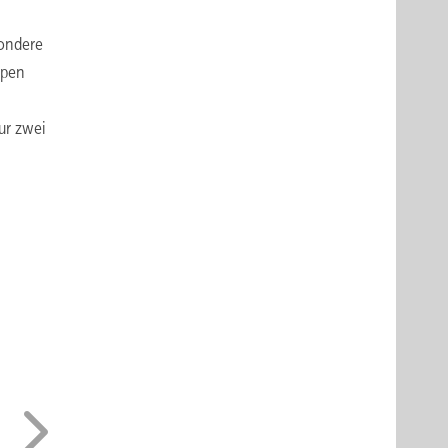
sondere
mpen
ur zwei