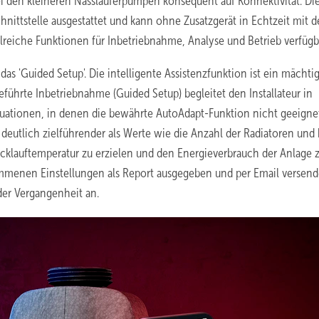
 den kleineren Nassläuferpumpen konsequent auf Konnektivität. Di
nittstelle ausgestattet und kann ohne Zusatzgerät in Echtzeit mit d
eiche Funktionen für Inbetriebnahme, Analyse und Betrieb verfügb
as 'Guided Setup'. Die intelligente Assistenzfunktion ist ein mächti
führte Inbetriebnahme (Guided Setup) begleitet den Installateur in
ituationen, in denen die bewährte AutoAdapt-Funktion nicht geeigne
deutlich zielführender als Werte wie die Anzahl der Radiatoren und 
ücklauftemperatur zu erzielen und den Energieverbrauch der Anlage 
menen Einstellungen als Report ausgegeben und per Email versend
er Vergangenheit an.