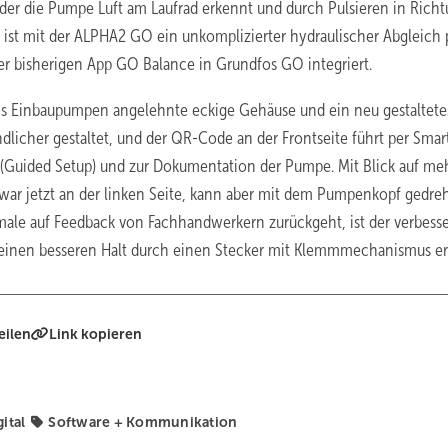
 der die Pumpe Luft am Laufrad erkennt und durch Pulsieren in Rich
ist mit der ALPHA2 GO ein unkomplizierter hydraulischer Abgleich 
r bisherigen App GO Balance in Grundfos GO integriert.
fos Einbaupumpen angelehnte eckige Gehäuse und ein neu gestaltete
dlicher gestaltet, und der QR-Code an der Frontseite führt per Sma
 (Guided Setup) und zur Dokumentation der Pumpe. Mit Blick auf me
s zwar jetzt an der linken Seite, kann aber mit dem Pumpenkopf gedre
ale auf Feedback von Fachhandwerkern zurückgeht, ist der verbesse
r einen besseren Halt durch einen Stecker mit Klemmmechanismus er
eilen
Link kopieren
ital
Software + Kommunikation