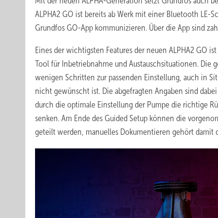
Mit der neuen ALPHA-Generation setzt Grundfos auch bei
ALPHA2 GO ist bereits ab Werk mit einer Bluetooth LE-Sch
Grundfos GO-App kommunizieren. Über die App sind zahlr
Eines der wichtigsten Features der neuen ALPHA2 GO ist d
Tool für Inbetriebnahme und Austauschsituationen. Die ge
wenigen Schritten zur passenden Einstellung, auch in S
nicht gewünscht ist. Die abgefragten Angaben sind dabei 
durch die optimale Einstellung der Pumpe die richtige R
senken. Am Ende des Guided Setup können die vorgenom
geteilt werden, manuelles Dokumentieren gehört damit d