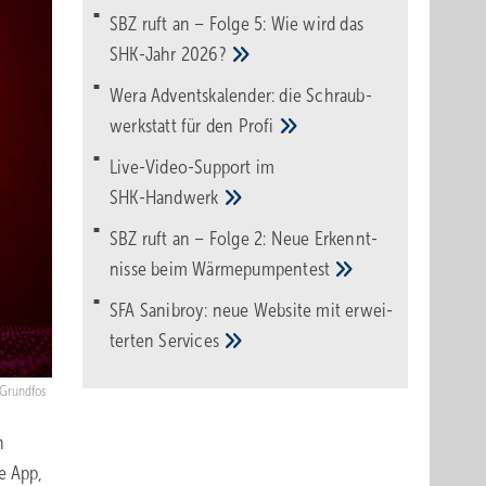
SBZ ruft an – Folge 5: Wie wird das
SHK-Jahr
2026?
Wera Adventskalender: die Schraub­
werk­statt für den
Pro­fi
Live-Video-Support im
SHK-Handwerk
SBZ ruft an – Folge 2: Neue Erkennt­
nisse beim
Wärme­pumpen­test
SFA Sanibroy: neue Web­site mit erwei­
terten
Services
Grundfos
n
e App,