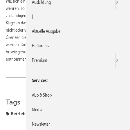
Will sich ein Arbeitnehmer gegen die Kündigung seines Arbeitgebers
Ausbildung
wehren, so hat er fristgerecht eine Kündigungsschutzklage vor dem
zuständigen Arbeitsgericht einzureichen. Hat der Arbeitnehmer die
|
Klage an das Arbeitsgericht falsch adressiert, sodass diese Klage gar
nicht oder verspätet beim Arbeitsgericht eingeht, kann unter engen
Aktuelle Ausgabe
Grenzen gleichwohl die Kündigungsschutzklage noch zugelassen
werden. Dies beispielsweise dann, wenn er die falsche Anschrift des
Heftarchiv
Arbeitsgerichts dem örtlichen Stadt- und Brancheninfo „Gewusst wo“
entnommen hatte (LAG Köln, Az.: 14 Ta 133/06).
Premium
Services
Teilen
Link kopieren
Abo & Shop
Tags
Media
Betrieb + Organisation
Fehler
Recht
Newsletter