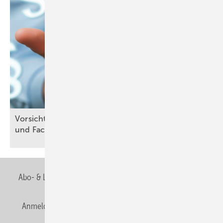
Vo rsicht, Falle: Bauleiter-, Fachbauleitererklärung
und
Fachunternehmererklärung
Abo- & Leserservice
AGB
Alle Inhalte chronologisch
Anmelden
Anmeldung & Registrierung
Newsletter