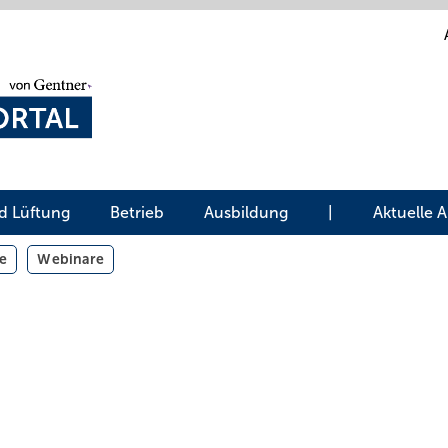
d Lüftung
Betrieb
Ausbildung
|
Aktuelle 
e
Webinare