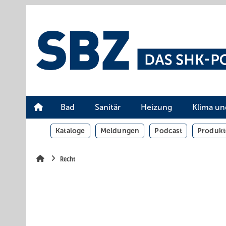
Springe
Springe
Springe
auf
auf
auf
Hauptinhalt
Hauptmenü
SiteSearch
Bad
Sanitär
Heizung
Klima un
Kataloge
Meldungen
Podcast
Produkt
Recht