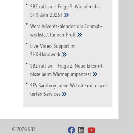
SBZ ruft an – Folge 5: Wie wird das
SHK-Jahr
2026?
Wera Adventskalender: die Schraub­
werk­statt für den
Pro­fi
Live-Video-Support im
SHK-Handwerk
SBZ ruft an – Folge 2: Neue Erkennt­
nisse beim
Wärme­pumpen­test
SFA Sanibroy: neue Web­site mit erwei­
terten
Services
© 2026 SBZ