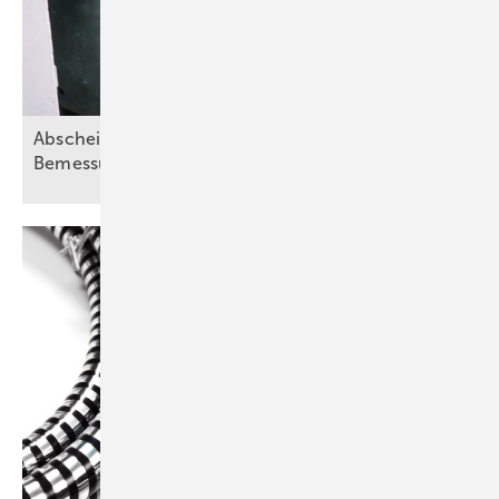
Abscheideranlagen für Fette – Teil 2:
Bemessungsgrundsätze