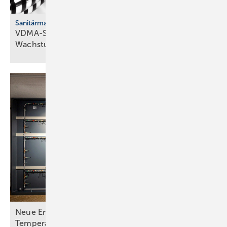
Sanitärmarkt
VDMA-Studie: Han­dels­mar­ken er­rei­chen
Wachs­tums­gren­zen
Neue Erkenntnisse zu Legionellen bei hohen
Temperaturen