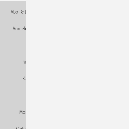
Abo- & Leserservice
AGB
Alle Inhalte chronologisch
Anmelden
Anmeldung & Registrierung
Newsletter
Datenschutz
E-Paper
Editor's choice
Fachbeiträge
Gentner Verlag
Impressum
Karriere bei Gentner
Team
Mediaservice
Mitgliedschaften und Engagement
Montagezeiten Heizung
Montagezeiten Sanitär
Online Mediadaten
Privacy Manager
RSS-Feed