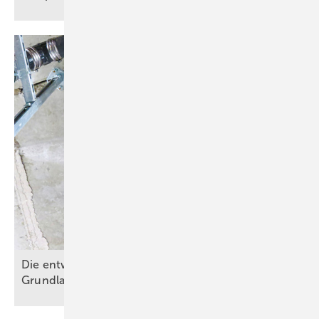
Die entwässerungstechnische Autobahn – Teil 1:
Grundlagen der
Fallleitungsplanung