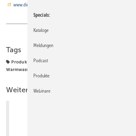
www.dimplex.de
Specials
Kataloge
Teilen
Link kopieren
Meldungen
Tags
Podcast
Produkte von den Frühjahrsmessen
Sanitär
Warmwasserspeicher
Produkte
Weitere Inhalte
Webinare