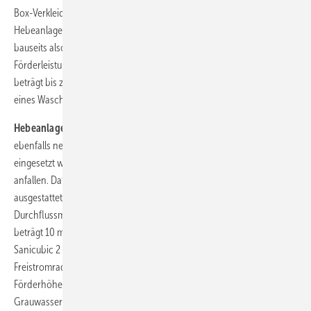
Box-Verkleidung ist etwa 110 mm tief. Die integrierte Schneidwerk-
Hebeanlage ist vom Hersteller anschlussfertig vorkonfektioniert,
bauseits also ein separater 230-V-Anschluss notwendig. Die
Förderleistung gibt Sanibroy mit über 100 l/min an, die Förderhöhe
beträgt bis zu 3 m. Je nach Ausführung ist der zusätzliche Anschluss
eines Waschtisches möglich.
Hebeanlage mit Freistromradpumpe:
Die von SFA Sanibroy
ebenfalls neu vorgestellte Hebeanlage Sanicubic 1 VX kann überall da
eingesetzt werden, wo größere Mengen Schwarz- oder Grauwasser
anfallen. Dafür wurde die Standanlage mit mehreren Eingängen
ausgestattet. Die 2000-W-Freistromradpumpe hat eine
Durchflussmenge von 40 m³ pro Stunde. Die maximale Förderhöhe
beträgt 10 m in DN 80 bzw. 6 m in DN 100. In der Ausführung
Sanicubic 2 VX werden über zwei wechselnd geschaltete
Freistromradpumpen vergleichbare Fördermengen bei einer
Förderhöhe von 10 bis 14 m erzielt. Mit den Serien Sanicom – nur für
Grauwasser – und Sanicubic – für Grau- und Schwarzwasser – stehen