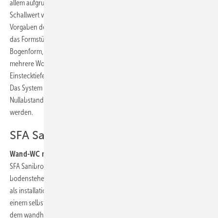
allem aufgrund der höheren Wandstärke des Dreischichtrohres, einen
Schallwert von maximal 23 dB(A). Damit erfüllt es die strengen
Vorgaben der DIN 4109. Der versatzfreie Übergang vom Spitzende auf
das Formstück mindert Turbulenzen. Mit dem Abzweiger in
Bogenform, der eine höhere Abflussleistung aufweist, lassen sich
mehrere Wohneinheiten an einen Fallstrang anschließen.
Einstecktiefen- und Winkelmarkierungen vereinfachen die Montage.
Das System gibt es in Dimensionen von DN 32 bis 300. Es kann im
Nullabstand zu metallenen Sanha-Systemen im Schacht verlegt
werden.
SFA Sanibroy
Wand-WC mit Hebeanlage:
Mit der Sanicompact Comfort Box stellte
SFA Sanibroy zur ISH in Frankfurt eine Erweiterung der
bodenstehenden und wandhängenden Compact-WC-Serie vor. Die
als installationsfertiges Komplettpaket gelieferte Anlage besteht aus
einem selbst stehenden Montagerahmen, der Box-Verkleidung und
dem wandhängenden Keramik-WC mit integrierter Hebeanlage. Die