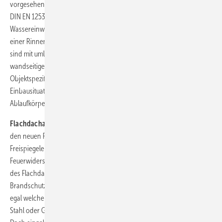
vorgesehen. Die Duschrinne erfüllt neben den Anforderungen der
DIN EN 1253 serienmäßig alle Anforderungen der höchsten
Wassereinwirkungsklassen W3-I. Zur Auswahl stehen Produkte mit
einer Rinnenbreite von 80 mm und 110 mm. Produkte beider Breiten
sind mit umlaufendem Flansch, also zum Einbau in der Fläche oder für
wandseitigen Einbau, folglich mit Wandaufkantung erhältlich.
Objektspezifische Rinnenlängen bis 5 m sind möglich. Passend zur
Einbausituation lässt sich die Duschrinne mit vier unterschiedlichen
Ablaufkörpern kombinieren.
Flachdachablauf bis R120:
Zudem präsentierte Aco Haustechnik
den neuen Flachdachablauf Passavant aus Gusseisen für die
Freispiegelentwässerung. Er erfüllt die Anforderungen der
Feuerwiderstandsklassen R30 bis R120 schon bei einer Mindeststärke
des Flachdachs von 150 mm. In Verbindung mit der
Brandschutzkartusche sorgt der Ablauf für integrierten Brandschutz,
egal welcher Rohrleitungswerkstoff angeschlossen wird (Kunststoff,
Stahl oder Gusseisen). Wird der Flachdachablauf in ein gedämmtes