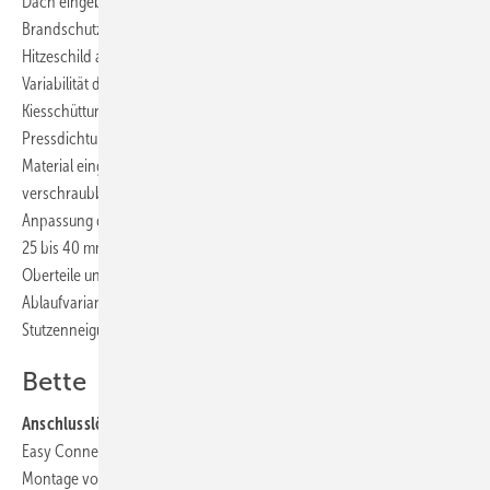
Dach eingebaut und ist Brandschutz gefordert, kommt der
Brandschutz-Isolierkörper Fit-in zum Einsatz, der ohne zusätzlichen
Hitzeschild auskommt. Das modulare Sortiment ermöglicht eine große
Variabilität des Dachaufbaus: Kalt-, Warm- oder Umkehrdach mit
Kiesschüttung, Oberflächenbelag aus Platten oder begrünt. Im
Pressdichtungsflansch des Ablaufes kann jedes Dichtungsbahn-
Material eingepresst werden. Die Roste stehen in einlegbarer und in
verschraubbarer Version zur Verfügung. Eine nachträgliche
Anpassung der Rosthöhe ist durch zwei Höhenverstellringe (Bereiche
25 bis 40 mm und 45 bis 60 mm) möglich. Zur Auswahl stehen zwei
Oberteile und zwei Rostsortimente für insgesamt sechs
Ablaufvarianten (DN 70/100/125/150 mit 90° und DN 70/100 mit 1,5°
Stutzenneigung.
Bette
Anschlusslösung für Dusche und Wanne:
Die neue Installationsbox
Easy Connect, die Badspezialist Bette auf der ISH vorstellte, soll die
Montage von Dusch- und Badewannen schneller, sicherer und