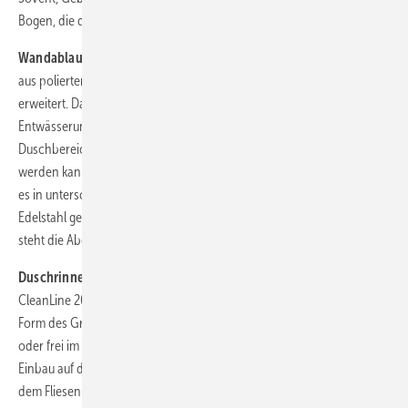
Bogen, die den SuperTube-Effekt erzeugen.
Wandablauf mit polierter Edelstahlblende:
Mit einer neuen Blende
aus poliertem Edelstahl hat Geberit sein Wandablauf-sortiment
erweitert. Das Geberit-Duschelement mit Wandablauf verlagert die
Entwässerung der Dusche in die Vorwand, sodass der Boden im
Duschbereich durchgängig und ohne Unterbrechungen verlegt
werden kann. Die Blende, die den Ablauf in der Wand verkleidet, gibt
es in unterschiedlichen Ausführungen: Hochglanz verchromt,
Edelstahl gebürstet, Weiß alpin oder individuell befliesbar. Ab sofort
steht die Abdeckung nun auch in Edelstahl poliert zur Verfügung.
Duschrinne mit neuer Länge:
Geberit bietet die Duschrinne
CleanLine 20 nun auch in einer Länge von 160 cm an. Die kompakte
Form des Grundkörpers ermöglicht eine Montage direkt vor der Wand
oder frei im Duschbereich. Das Profil der Duschrinne lässt sich beim
Einbau auf die gewünschte Länge zuschneiden. Sie schließt bündig mit
dem Fliesenboden ab. Die Mindestlänge beträgt 30 cm. Mit dem