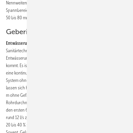
Nennweitenbereichen von DN 40 bis DN 110. Die möglichen
Spannbereiche in den Nennweiten betragen 40 bis 65 mm (FHS40),
50 bis 80 mm (FHS50) sowie 75 bis 110 mm (FHS75).
Geberit
Entwässerungssystem für Großbauten:
Mit SuperTube präsentierte
Sanitärtechnikhersteller Geberit in Frankfurt ein
Entwässerungssystem, das vor allem in Großbauten zum Einsatz
kommt. Es ist strömungstechnisch so optimiert, dass in der Fallleitung
eine kontinuierliche Luftsäule erhalten bleiben soll. Dadurch soll das
System ohne zusätzliche Nebenlüftung auskommen. Des Weiteren
lassen sich horizontale Sammelleitungen auf einer Länge von bis zu 6
m ohne Gefälle verlegen. Zudem reicht ein geringerer
Rohrdurchmesser (d 110 mm statt d 160 mm) der Fallleitung sowie in
den ersten 6 m der Sammelleitung aus, um eine Abflussleistung von
rund 12 l/s zu erzielen. Rohrleitungsschächte können laut Anbieter um
20 bis 40 % schmaler ausfallen. Es sind drei Formstücke, Geberit PE
Sovent, Geberit PE Bottom Turn Bogen und Geberit PE Back Flip