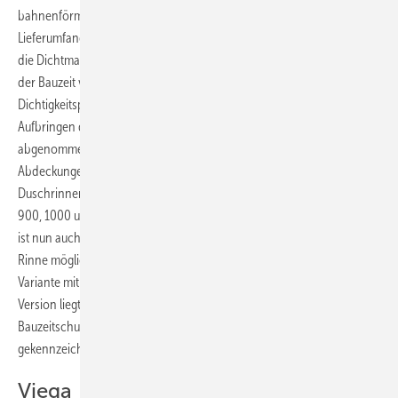
bahnenförmige Verbundabdichtung durch den Fliesenleger. Die zum
Lieferumfang gehörende Bauzeitenschutzabdeckung schützt sowohl
die Dichtmanschette als auch den polierten Edelstahlkörper während
der Bauzeit vor Beschädigungen und Verunreinigungen. Eine
Dichtigkeitsprüfung ist ohne Öffnen des Schutzes möglich. Erst beim
Aufbringen der Verbundabdichtung wird die Abdeckung
abgenommen. Die Tecedrainline-Evo ist kompatibel zu allen Abläufen,
Abdeckungen und den restlichen Komponenten des
Duschrinnensortiments von Tece. Sie ist in den Längen 700, 800,
900, 1000 und 1200 mm erhältlich. Durch konstruktive Optimierungen
ist nun auch eine längsseitige Verlegung der Ablaufleitung unter der
Rinne möglich. Für den wandbündigen Einbau gibt es eine spezielle
Variante mit Edelstahlaufkantung zur Wandfliesenauflage. Bei dieser
Version liegt ein Schallschutzstreifen bei, und auf der
Bauzeitschutzabdeckung ist die Position der Auflagefläche
gekennzeichnet.
Viega