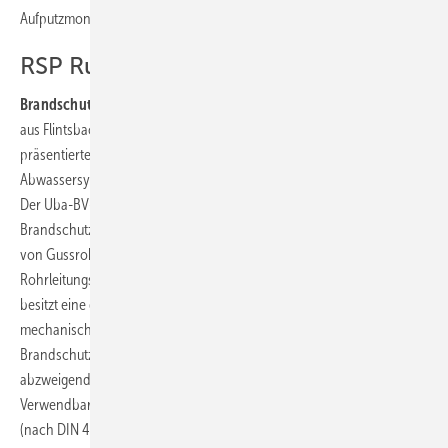
Aufputzmontage im Keller geeignet.
RSP Ruck
Brandschutzverbinder:
Das Unternehmen RSP Ruck Sanitärprodukte
aus Flintsbach am Inn und die Uba Tec Europa aus Berlin
präsentierten auf der ISH eine Lösung für gusseiserne
Abwassersysteme plus einer geprüften Brandschutzlösung in R90.
Der Uba-BV-Rohrverbinder aus Edelstahl mit
Brandschutzeigenschaften dient der geschossweisen Abschottung
von Gussrohren in der Hausentwässerung und kann für
Rohrleitungssysteme von DN 50 bis DN 150 eingesetzt werden. Er
besitzt eine durchgehende EPDM-Dichtung und einen Schutz gegen
mechanische Einflüsse. Alternativ kann der Uba-BV-
Brandschutzverbinder am Abzweig montiert werden. Damit wird die
abzweigende Leitung im Brandfall verschlossen. Als
Verwendbarkeitsnachweis wurde die abZ-Nummer Z-19.17-2075
(nach DIN 4102-11) erteilt.