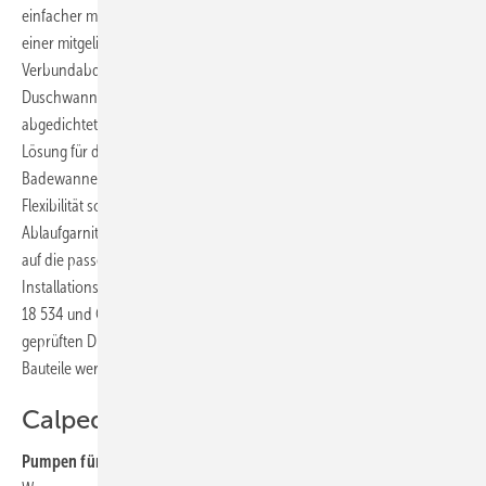
einfacher machen. Die Box wird in den Estrich eingelassen und mit
einer mitgelieferten Dichtmanschette normgerecht in die
Verbundabdichtung integriert. Badewannen und barrierearme
Duschwannen müssen nicht mehr zusätzlich mit Dichtband
abgedichtet werden. Die Installationsbox ist eine Plug-and-play-
Lösung für den Anschluss von Einbau- und frei stehenden
Badewannen sowie flachen und superflachen Duschwannen. Für
Flexibilität sorgt, dass der vorinstallierte Anschluss für die
Ablaufgarnitur bei Easy Connect nicht starr, sondern biegsam ist und
auf die passende Länge ausgezogen werden kann. Die
Installationsbox erfüllt die aktuellen Dichtheitsnormen nach DIN
18 534 und Önorm B3407 und ist nach ETAG 022 geprüft. Die Kiwa-
geprüften Dichtkomponenten sind im Lieferumfang enthalten und die
Bauteile werkseitig vorkonfektioniert.
Calpeda
Pumpen für die Wasserversorgung:
Die kompakten