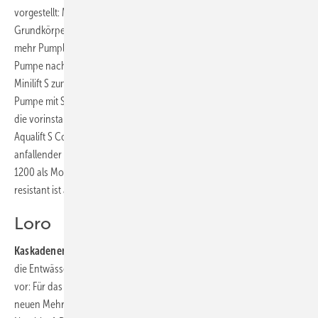
vorgestellt: Minilift S und Aqualift S Compact sind mit einem neuen
Grundkörper ausgestattet, der ein höheres Nutzvolumen bietet. Um
mehr Pumpleistung zu erzielen, kann bei Bedarf eine leistungsstärkere
Pumpe nachgerüstet werden. Die steckerfertige Kleinhebeanlage
Minilift S zum Einbau in die Bodenplatte verfügt über eine 300-W-
Pumpe mit Schwimmersteuerung. Das teleskopische Aufsatzstück und
die vorinstallierten Zuläufe vereinfachen den Einbau. Die Hebeanlage
Aqualift S Compact für fäkalienfreies Abwasser/Grauwasser ist je nach
anfallender Abwassermenge mit den Pumpen GTF 500 oder GTF
1200 als Mono- oder Duoanlage erhältlich. Die Pumpe GTF 500
resistant ist auch beständig gegen aggressives Kondensatabwasser.
Loro
Kaskadenentwässerung:
Zur ISH 2019 stellte Loro neue Abläufe für
die Entwässerung von Dachterrassen, Flachdächern und Balkonen
vor: Für das Duostream-Kaskadenentwässerungssystem gibt es einen
neuen Mehrgeschossablauf sowie einen neuen Mehrgeschoss-