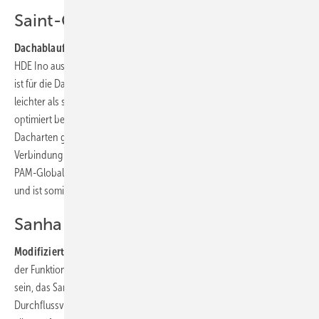
Saint-Gobain HES
Dachablauf für Druckentwässerung:
Der neue Flachdachablauf
HDE Ino aus Gusseisen, den Saint-Gobain HES in Frankfurt vorstellte,
ist für die Dachentwässerung mit Druckströmung konzipiert und 25 %
leichter als sein Vorgänger. Die Bauhöhe des Ablaufkörpers wurde
optimiert bei gleich hoher Leistung von bis zu 24 l/s. Er ist für alle
Dacharten geeignet, einschließlich begeh- und befahrbare Dächer. In
Verbindung mit einem angeschlossenen Entwässerungssystem von
PAM-Global stellt er ein geschlossenes, nichtbrennbares System dar
und ist somit brandsicher.
Sanha
Modifiziertes Abwassersystem:
Leise und unauffällig, dabei sicher in
der Funktion – so soll das verbesserte Abflusssystem Master 3 Plus
sein, das Sanha in Frankfurt präsentierte. Bei einem
Durchflussvolumen von 4 l/s erreicht das System laut Anbieter, vor