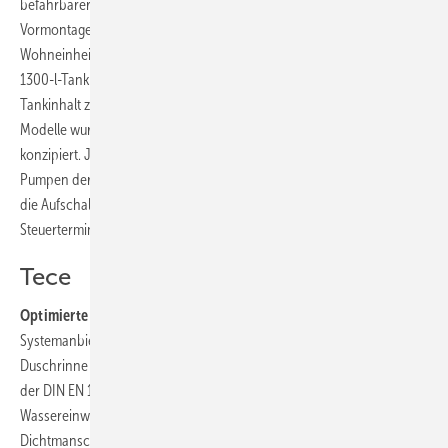
befahrbarer Schachtabdeckung und die weitgehende werkseitige
Vormontage aus. Die für kleinere Objekte mit bis zu vier
Wohneinheiten konzipierte Variante Sanifos 1300 ist serienmäßig mit
1300-l-Tank und Doppelpumpenanlage ausgestattet. Die mit einem
Tankinhalt zwischen 1600 und 3100 l ausgestatteten größeren
Modelle wurden speziell für den Einsatz in der Wohnungswirtschaft
konzipiert. Je nach Anwendungsfall können sie mit einer oder zwei
Pumpen der Baureihe ZFS 71 ausgestattet werden. Optional ist auch
die Aufschaltung eines Funkalarm-Terminals sowie eines Smart-
Steuerterminals möglich.
Tece
Optimierte Duschrinne:
Der Emsdettener Haustechnik-
Systemanbieter Tece präsentierte auf der ISH in Frankfurt die neue
Duschrinne Tecedrainline-Evo. Das Produkt erfüllt die Anforderungen
der DIN EN 1253 und DIN 18 534. Zudem ist es bei allen
Wassereinwirkungsklassen einsetzbar. Eine werkseitig angebrachte
Dichtmanschette ermöglicht die Einarbeitung in die flüssige oder