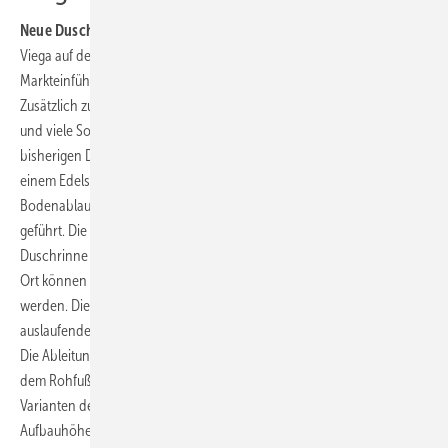
Neue Duschrinne:
Advantix Cleviva heißt die neue Duschrinne, die
Viega auf der ISH 2019 in Frankfurt präsentierte. Das Produkt ist zur
Markteinführung in zwei Designvarianten ab Juli 2019 lieferbar.
Zusätzlich zu fünf Farbstellungen sind auch eine vergoldete Variante
und viele Sonderfarben auf Wunsch möglich. Im Gegensatz zu den
bisherigen Duschrinnen wird bei der Advantix Cleviva das Wasser auf
einem Edelstahlprofil mit Gefälleprofilierung zu einem zentralen
Bodenablauf mit werkseitig angebrachter Abdichtungsmanschette
geführt. Die Edelstahlprofile der auf dem Estrich aufliegenden
Duschrinne sind in den Längen 800, 1000 und 1200 mm lieferbar. Vor
Ort können sie jeweils auf bis zu 300 mm passgenau abgelängt
werden. Die Kombination mehrerer Duschrinnen ist durch die neutral
auslaufenden, 100 mm langen Endflanken des Rinnenprofils möglich.
Die Ableitung des Duschwassers erfolgt über den Einleger und den auf
dem Rohfußboden aufgesetzten Punktablauf. Dabei stehen zwei
Varianten des Ablaufs zur Auswahl: die Standardausführung für
Aufbauhöhen von 95 bis 155 mm und ab 70 mm Einbauhöhe. Durch