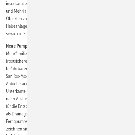
insgesamt elf verschiedene Modelle für die Entwässerung von Ein-
und Mehrfamilienhäusern sowie von öffentlich-gewerblichen
Objekten zur Verfügung. Je nach Ausführung kann an die
Hebeanlagen der Serien Sanicom und Sanicubic ein externes Steuer-
sowie ein Signalterminal angeschlossen werden.
Neue Pumpstationen:
Für die Entwässerung von Ein- und
Mehrfamilienhäusern hat SFA Sanibroy das Sortiment um vier
frostsichere Sanifos-Fertigpumpstationen erweitert, die auch im
befahrbaren Bereich installiert werden dürfen. Die vier neuen
Sanifos-Modelle als Einzel- oder Doppelpumpenanlagen können laut
Anbieter auch noch bis zu einem Grundwasserstand von 1,20 m ab
Unterkante Schacht installiert werden. Die Förderhöhe beträgt je
nach Ausführung bis zu 39 m. Eingesetzt werden diese Hebeanlagen
für die Entsorgung von Grau- und Schwarzwasser im Wohnungsbau,
als Drainage-Pumpstation oder zur Druckentwässerung. Die
Fertigpumpstationen der Modelle Sanifos 1300, 1600, 2100 und 3100
zeichnen sich durch einen Fertigteilschacht aus Polyethylen mit