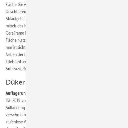
Fläche. Sie wird in einem Maß von 1500 mm geliefert und kann je nach
Duschbereich gekürzt werden. In Kombination mit dem
Ablaufgehäuse DallFlex ist das System DIN-18 534-konform und
mittels des herausnehmbaren Geruchsverschlusses zu reinigen.
CeraFrame Individual ist eine kompakte, kurze Duschrinne, die in der
Fläche platziert wird. Lediglich ein Rechteck mit den Maßen 300 x 50
mm ist sichtbar. Die Abdeckungen der beiden Rinnen sind befliesbar.
Neben der befliesbaren Variante sind die Produktneuheiten in
Edelstahl und auch mit matter PVD-Beschichtung in den Farben
Anthrazit, Rotgold und Messing erhältlich.
Düker
Auflagerung für Gussrohre:
Die neue Ringkonsole, die Düker auf der
ISH 2019 vorstellte, dient als Auflagerung für Fallrohrstützen.
Auflagering und Konsole sind hier zu einem einzigen Gussteil
verschmolzen. Der Auflagering ist oval ausgeformt und erlaubt so eine
stufenlose Verstellung des Rohr-Wand-Abstands um bis zu 50 mm