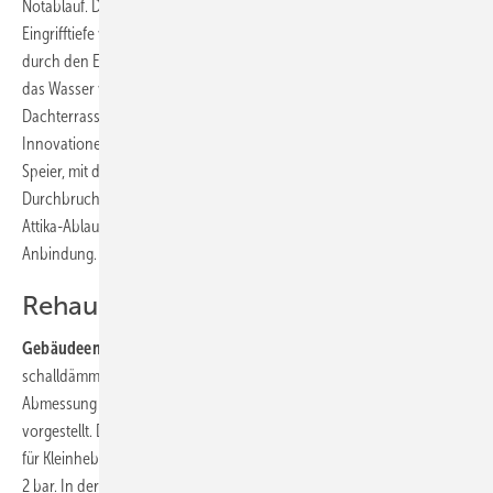
Notablauf. Diese neuen Attika-Direktabläufe benötigen nur noch eine
Eingrifftiefe von 55 mm. Zusätzlichen Platz spart der 45°-Klebeflansch
durch den Einbau direkt an der Attika. Haupt- und Notablauf führen
das Wasser vom oberen Geschoss rückstausicher über die
Dachterrasse und durch die Attika (Innenrohr DN 50). Weitere
Innovationen in diesem Umfeld: Der Loro-X Variokant Doppelrohr-
Speier, mit dem zwei Speier auf nur eine Abdichtung und einen Attika-
Durchbruch vereint werden, sowie der „Loro-X Haupt-Not-Kombi
Attika-Ablauf“ mit Klemmflansch – wahlweise in 45°- oder 90°-
Anbindung.
Rehau
Gebäudeentwässerungssystem erweitert:
Rehau hat das
schalldämmende Hausabflusssystem Raupiano Plus um die neue
Abmessung DN 32 erweitert und auf der ISH 2019 in Frankfurt
vorgestellt. Durch die Sortimentserweiterung eignet es sich nun auch
für Kleinhebeanlagen, Kondensatleitungen und Druckleitungen bis zu
2 bar. In der Sanitärfarbe Weiß sind die Rohre für eine