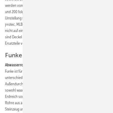
werden von Düker bereits in der neuen Version ausgeliefert; DN 125
und 200 folgen im Laufe des Jahres 2019. Betroffen von der
Umstellung sind auch die Teile in den Beschichtungsvarianten MLK-
protec, MLB und TML. Düker weist darauf hin, dass die neuen Deckel
nicht auf ein Reinigungsrohr der bisherigen Bauart passen. Deshalb
sind Deckel und Verschraubung der bisherigen Version weiter als
Ersatzteile verfügbar.
Funke Kunststoffe
Abwasserrohr-Kupplung:
Die grau-rot-graue FHS-Kupplung von
Funke ist für die Verbindung von Abwasserrohren mit
unterschiedlichen Werkstoffen sowie mit unterschiedlichen
Außendurchmessern und Oberflächenstrukturen geeignet. Sie kann
sowohl waagerecht als auch senkrecht eingebaut werden und ist im
Erdreich sowie unter Putz verwendbar. Verbunden werden können
Rohre aus allen gängigen Werkstoffen wie Guss, Stahl, PP, PE, PVC,
Steinzeug und weitere glatte oder gewellte Rohre in