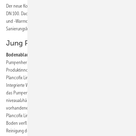
Der neue Kondenswasserableiter passt zum Grumbach-Lüftungsrohr
DN 100. Dadurch kann er nachträglich zu allen Grumbach-Kaltdach-
und -Warmdachlüftern DN 100 sowie zu allen Grumbach-
Sanierungslüftern 88 für DN 100 eingebaut werden.
Jung Pumpen
Bodenablaufpumpe:
Zur ISH 2019 schickte der Steinhagener
Pumpenhersteller Pentair Jung Pumpen gleich mehrere
Produktinnovationen ins Rennen. So präsentierte man den neuen
Plancofix Line, mit dem ein Rinnenablauf realisiert werden kann:
Integrierte Wasserführungsschienen führen das Duschabwasser in
das Pumpengehäuse. Die kleine Pumpe, die im Bodenablauf
niveauabhängig ihren Dienst tut, fördert das Abwasser in die
vorhandene, im Altbau oftmals höher liegende Abwasserleitung. Der
Plancofix Line wird in den Duschboden eingelassen und mit dem
Boden verfliest. Durch die Rinnenlösung ist die Revisionsöffnung zur
Reinigung des Duschablaufes kaum sichtbar. Auch steht der Nutzer