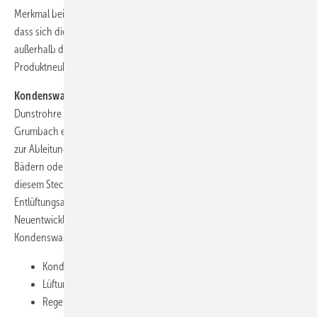
Merkmal bei den neuen Speier-Fallrohranschlüssen aus Titanzink ist,
dass sich die Steckverbindungen zum Dachablaufrohr immer
außerhalb der Fassade befinden. Zum Lieferumfang der
Produktneuheit gehören Einsteckring und Abdeckgitter.
Kondenswasserableiter:
Als aufzusteckender Entlüftungsaufsatz für
Dunstrohre DN 100 wurde der neue Kondenswasserableiter von
Grumbach entwickelt. Flachdächer erhalten damit eine Möglichkeit
zur Ableitung feuchtwarmer Luft, beispielsweise durch Dunstabzüge in
Bädern oder Küchen. Der Rücklauf von Kondenswasser wird bei
diesem Stecksystem verhindert: An der Innenseite des
Entlüftungsaufsatzes entstehendes Kondenswasser leitet die
Neuentwicklung gezielt zur Dachfläche ab. Der
Kondenswasserableiter besteht aus drei Bestandteilen:
Kondenswasser-Ableitring schwarz aus PUR
Lüftungsrohr schwarz in DN 150 aus PE (400 mm lang)
Regenhut schwarz in DN 150 aus PE