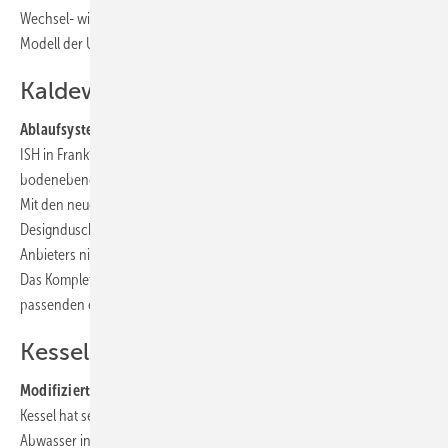
Wechsel- wie auch in Drehstrom angeboten, ebenso wie das kleinste
Modell der UV-600-Serie, die UV 620.
Kaldewei
Ablaufsysteme für bodenebene Duschen:
Kaldewei stellte auf der
ISH in Frankfurt Ablaufsysteme für die flache Installation von
bodenebenen Duschen mit einer Sperrwasserhöhe von 30 mm vor.
Mit den neuen Ausführungen KA 120 und KA 125 können nun auch die
Designduschflächen Conoflat und Superplan Plus 20 mm des
Anbieters niedriger und damit besonders flach eingebaut werden.
Das Komplettset der Ablaufgarnitur beinhaltet immer auch den
passenden emaillierten Ablaufdeckel rund oder quadratisch.
Kessel
Modifizierte Hebeanlagen:
Der Lentinger Entwässerungsspezialist
Kessel hat sein bisheriges Spektrum an Hebeanlagen für fäkalienfreies
Abwasser innerhalb von Gebäuden optimiert und in Frankfurt