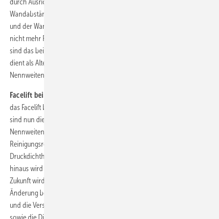
durch Ausrichten des runden Rohres im Oval. Größere
Wandabstände können durch Abstandsplatten zwischen der Konsole
und der Wand erreicht werden. Seitlich benötigt die Ringkonsole
nicht mehr Platz als der Kragen der Fallrohrstütze selbst – bei DN 100
sind das beispielsweise nur 18 mm je Seite! Die neue Ringkonsole
dient als Alternative zum bekannten Auflagering und ist in den
Nennweiten DN 50 bis DN 150 erhältlich.
Facelift bei Reinigungsrohren:
Nachdem im letzten Jahr bei Düker
das Facelift bei den runden Reinigungsrohren abgeschlossen wurde,
sind nun die Reinigungsrohre rechteckig und damit die größeren
Nennweiten an der Reihe. Genau wie bei den runden
Reinigungsrohren wird der Dichtungssitz komplett überarbeitet, um
Druckdichtheit und Lebensdauer der Dichtung zu optimieren. Darüber
hinaus wird die bisher außen glatte Deckelkontur abgeändert – in
Zukunft wird der Deckel der Innenkontur des Rohres folgen. Die
Änderung betrifft den Grundkörper mit Deckelsitz, den Deckel selbst
und die Verschraubung. Gleich bleiben werden die Gesamtbaulänge
sowie die Dichtungen. Die Reinigungsrohre DN 100 und DN 150