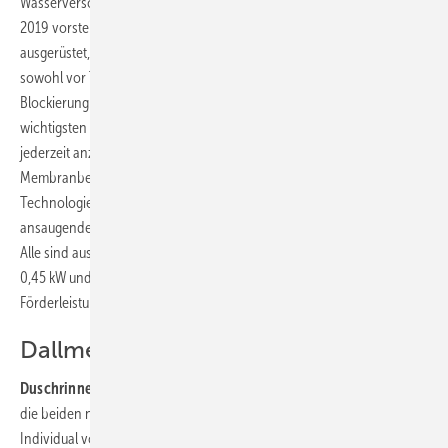
Wasserversorgungsanlagen der Baureihe e-idos, die Calpeda zur ISH
2019 vorstellte, sind mit Sensorik und einer intelligenten Software
ausgerüstet, die, neben der druckabhängigen Steuerung, die Pumpe
sowohl vor Trockenlauf als auch vor Überlast schützt und eine
Blockierung der Pumpe und Systemleckagen signalisiert. Die
wichtigsten Parameter können sich Anwender am LCD-Display
jederzeit anzeigen lassen. Im Komfortmodus kann das System ohne
Membranbehälter betrieben werden. Calpeda bietet mit dieser
Technologie drei Baureihen an: selbst ansaugende Jetpumpen, selbst
ansaugende mehrstufige und normal saugende mehrstufige Pumpen.
Alle sind aus Edelstahl gefertigt. Der Leistungsbereich liegt zwischen
0,45 kW und 0,75 kW. Die Systeme erreichen bis zu 6 m³/h
Förderleistung und Differenzdrücke bis zu 4,6 bar.
Dallmer
Duschrinnen für die Fläche:
Dallmer stellte auf der ISH in Frankfurt
die beiden neuen Duschrinnen CeraFloor Individual und CeraFrame
Individual vor. CeraFloor Individual ist die filigrane Duschrinne für die