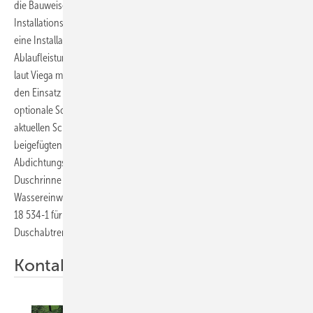
die Bauweise des Viega-Wellenablaufs ist dieser je nach
Installationsumgebung um 360° frei drehbar und ermöglicht zudem
eine Installation der Duschrinne direkt an der Wand. Die
Ablaufleistung von Advantix Cleviva beträgt bei niedrigster Bauhöhe
laut Viega mindestens 0,4 l/s, beim Standardablauf bis zu 0,75 l/s. Für
den Einsatz in Bädern mit Schallschutzanforderungen ermöglicht das
optionale Schallschutzelement unter dem Ablauf die Einhaltung der
aktuellen Schallschutznormen DIN 4109 und VDI 4100. Im
beigefügten Fliesenleger-Kit ist eine Dichtmanschette mit über 120 mm
Abdichtungsfläche enthalten. Das neue Abdichtungssystem der
Duschrinne Advantix Cleviva entspricht im Ergebnis allen
Wassereinwirkungsklassen bis zu W3-I, wie sie in der aktuellen DIN
18 534-1 für ein häusliches Bad mit bodengleicher Dusche ohne
Duschabtrennung gefordert wird.
Kontakt