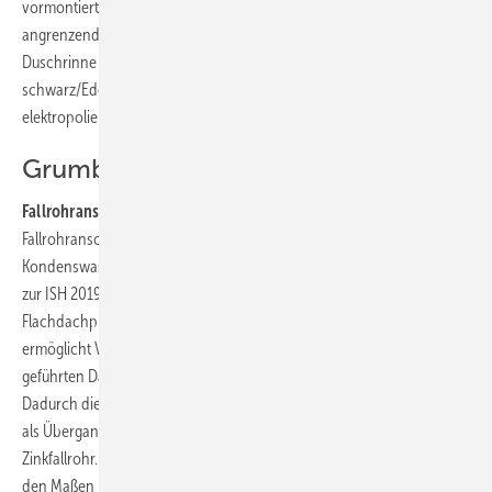
vormontierten Abdichtvlies wird die Abdichtung zu den
angrenzenden Bodenfliesen gewährleistet. Die Oberfläche der
Duschrinne ist in den beiden Varianten Edelstahl beschichtet
schwarz/Edelstahl gebürstet sowie in Edelstahl
elektropoliert/Edelstahl gebürstet erhältlich.
Grumbach
Fallrohranschlüsse für Attika-Abläufe:
Mit neuen Speier-
Fallrohranschlüssen aus Titanzink und mit einem
Kondenswasserableiter für Lüftungsrohre DN 100 stellte Grumbach
zur ISH 2019 zwei Weiterentwicklungen für sein aktuelles
Flachdachprogramm vor. Der neue Fallrohranschluss aus Titanzink
ermöglicht Verbindungen zwischen waagerechten, durch die Attika
geführten Dachablaufrohren und senkrechten Regenfallrohren.
Dadurch dient der neue Speier-Fallrohranschluss aus Titanzink auch
als Übergangsstück von einem DIN-Dachablaufrohr auf ein NW-
Zinkfallrohr. Sowohl für runde wie auch für eckige Attika-Abläufe in
den Maßen DN 70 und DN 100 bietet sich diese Neuheit an. Ein