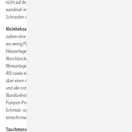
nicht auf dem Entwässerungsgegenstand, da dieser in der Regel
wandnah installiert wird. Das Ablaufgefälle kann ohne diagonales
Schneiden der Fliesen erreicht werden.
Kleinhebeanlage:
Mit dem Hebefix Mini stellte Pentair Jung Pumpen
zudem eine neue Kleinhebeanlage vor. Sie wird überall da eingesetzt,
wo wenig Platz und keine direkte Abwasserentsorgung möglich ist. Die
Hebeanlage entsorgt Abwasser unter anderem aus Duschen,
Waschbecken und Bidets sowie Kondenswasser aus Kühltheken und
Klimaanlagen. Sie besitzt drei Zulaufmöglichkeiten (2 x DN 50, 1 x DN
40) sowie einen Druckabgang in DN 32. Die Kleinhebeanlage verfügt
über einen druckdichten Behälter, eine integrierte Rückschlagklappe
und alle notwendigen Vorrichtungen für eine stabile Boden- oder
Wandbefestigung. Ein Alarmgeber mit Reed-Kontakt ist aus dem Jung-
Pumpen-Programm nachrüstbar. Ein leiser Motor fördert das
Schmutz- oder Kondenswasser maximal 5,3 m in die Höhe und
erreicht maximal 4,3 m³/h (bei 1 m Förderhöhe).
Tauchmotorpumpen:
Zudem präsentierte Pentair Jung Pumpen die