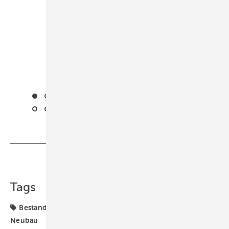
Teilen
Link kopieren
Tags
Bestand
Geberit
Lüftung + Klima
Nachlese
Neubau