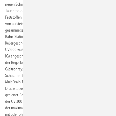
neuen Schmutzwasserpumpen MultiDrain UV 300 und UV 600. Die
Tauchmotorpumpen sind für fäkalienfreies Schmutzwasser mit
Feststoffen bis zu 10 mm konzipiert. Sie sind geeignet, tiefe Gruben
von aufsteigendem Grundwasser zu befreien oder in Schächten
gesammeltes Regenwasser in Einkaufszentren, Hochhäusern, U-
Bahn-Stationen oder anderen Gebäuden mit tief liegenden
Kellergeschossen zu fördern. Die Druckleitung kann bei der MultiDrain
UV 600 wahlweise horizontal oder an den vertikalen Druckstutzen (2"
IG) angeschlossen werden. Die horizontale Installation bietet sich in
der Regel bei der Festinstallation, z. B. in Verbindung mit einem
Gleitrohrsystem GR 50, an. Im mobilen Bereich oder engen
Schächten findet die vertikale Installation ihre Anwendung. Die
MultiDrain-Baureihe UV 300 verfügt über einen vertikalen
Druckstutzen (1½" IG) und ist deshalb für den mobilen Einsatz
geeignet. Jeweils drei Baugrößen decken das Pumpenkennlinienfeld
der UV 300 und UV 600 ab. Die maximale Förderhöhe liegt bei 26 m,
der maximale Volumenstrom bei 40 m³/h. Die Pumpen sind wahlweise
mit oder ohne Schwimmer erhältlich. Die Baureihe UV 300 wird in