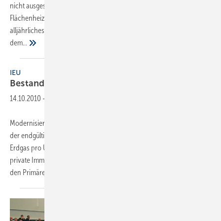
nicht ausgeschöpft. Dies nimmt der Bundesverband
Flächenheizungen und Flächenkühlungen BVF zum Anlass, sein
alljährliches Symposium auf dieses Thema auszurichten. Unter
dem...
IEU
Bestand schritt­weise
sanieren
14.10.2010
-
Modernisierungsanreize statt Zwangs­sanierung – der neue Tenor in
der endgültigen Fassung des Energiekonzepts weist laut Initiative
Erdgas pro Umwelt IEU in die richtige Richtung. Ein Problem für
private Immobilienbesitzer sieht man nach wie vor in der Zielsetzung,
den Primärenergiebedarf
des...