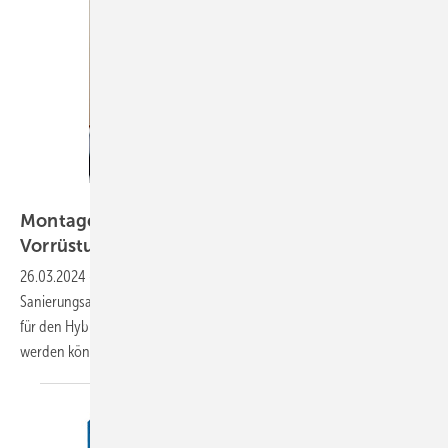
Bild: Brötje / hejritter.eu
Montage Schritt für Schritt: Flexible Hybrid-
Vorrüstung im
Bestand
26.03.2024
-
Hersteller Brötje hat das Kit 65 für die Durchführung von
Sanierungsaufträgen entwickelt, mit dem neue Gas-Brennwertkessel
für den Hybridbetrieb mit Luft/Wasser-Wärmepumpen ­vorbereitet
werden können. So funktioniert die Installation im
Detail.