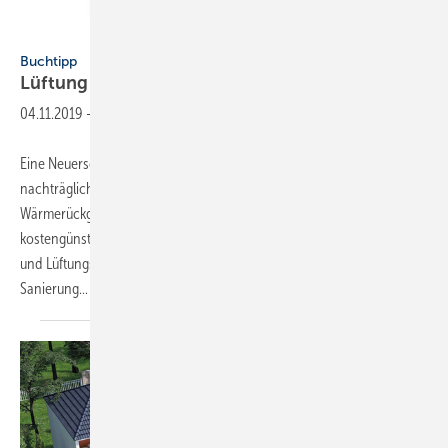
VDE Verlag
Buchtipp
Lüftung im
Bestand
04.11.2019
-
Eine Neuerscheinung beim VDE Verlag zeigt Lösungen für eine
nachträgliche Integration von Komfortlüftungen mit
Wärmerückgewinnung im Bestand. Im Fokus stehen die
kostengünstige Planung und Ausführung, neue Forschungsergebnisse
und Lüftungskonzepte sowie Produkte, die speziell für die
Sanierung...