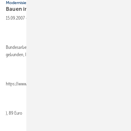
Modernisierung
Bauen im
Bestand
15.09.2007
-
Bundesarbeitskreis Altbauerneuerung (Hrsg.), 460 Seiten, 2006,
gebunden, ISBN 978-3-481-02121-4, Verlag Rudolf Müller, Köln (
https://www.baufachmedien.de/
), 89 Euro