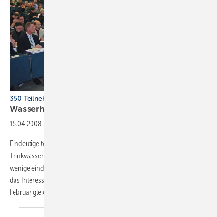
350 Teilnehmer beim 10. Sanitärtechnischen Symposium
Wasserhygiene im
Bestand
15.04.2008
-
Eindeutige technische Regeln bestimmen die Neu-­Installation von
Trinkwasseranlagen. Doch für die ­Sanierung wurden bisher nur
wenige eindeutige Hilfestellungen gegeben. Entsprechend groß war
das Interesse in Burgsteinfurt. Die Fachhochschule musste am ­20.
Februar gleich zwei Hörsäle bereit
stellen.