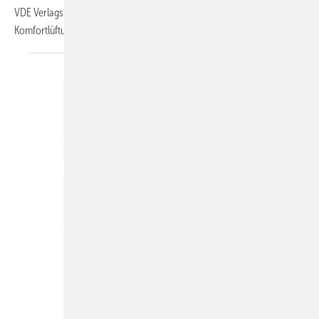
VDE Verlags zeigt Lösungen für eine nachträgliche Integration von
Komfortlüftungen mit Wärmerückgewinnung im
Bestand.