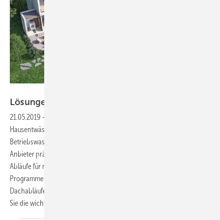
SFA Sanibroy
Lösungen für Bestand und
Neubau
21.05.2019
-
Pumpen, Abläufe und Rohre Bei den diesjährigen ISH-
Hausentwässerungs-Präsentationen waren Bodenablaufsysteme und
Betriebswasserpumpen ein zentrales Thema. Gleich mehrere
Anbieter präsentierten auf ihrem Messestand Duschrinnen und
Abläufe für niedrige Bodenaufbauten. Aber auch
Programmerweiterungen bei den Abwasserhebeanlagen,
Dachabläufen und Rohrsystemen gab es zu bestaunen. Wir haben für
Sie die wichtigsten Neuerungen
zusammengefasst.