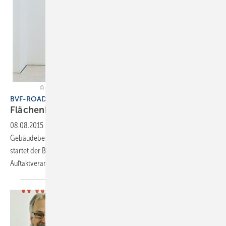
Bundesverband Flächenheizungen und Flächenkühlungen e. V., Hagen
BVF-ROADSHOW
Flächenheizung und -kühlung im
Bestand
08.08.2015
-
„Flächenheizung und Flächenkühlung im
Gebäudebestand“ ist derzeit ein Topthema der Branche. Deshalb
startet der BVF eine Roadshow unter diesem Titel – die
Auftaktveranstaltung findet am 5. November in Köln
statt.