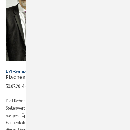
Bundesverband Flächenheizungen und Flächenkühlungen, Hagen
BVF-Symposium
Flächenheizung im
Bestand
30.07.2014
-
Die Flächenheizung nimmt in der Sanierung einen immer größeren
Stellenwert ein, die Marktpotenziale aber sind noch längst nicht
ausgeschöpft. Dies nimmt der Bundesverband Flächenheizungen und
Flächenkühlungen BVF zum Anlass, sein alljährliches Symposium auf
dieses Thema auszurichten. Unter
dem...