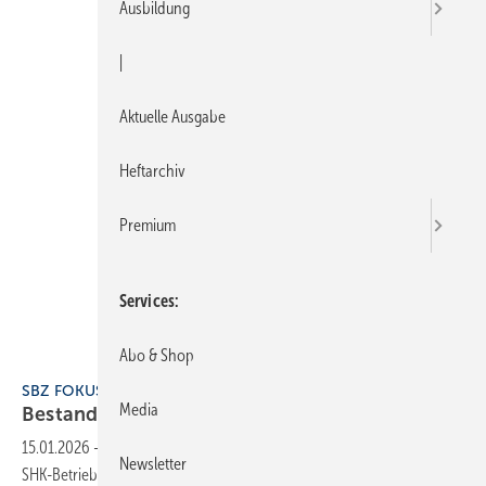
Ausbildung
|
Aktuelle Ausgabe
Heftarchiv
Premium
Services
Abo & Shop
SBZ FOKUS Bestandsgebäude 2025
Media
Bestandsgebäude energieeffizient
beheizen
15.01.2026
-
Bestandsgebäude energieeffizient beheizen zeigt, wie
Newsletter
SHK-Betriebe moderne Heiztechnik, erneuerbare Energien und