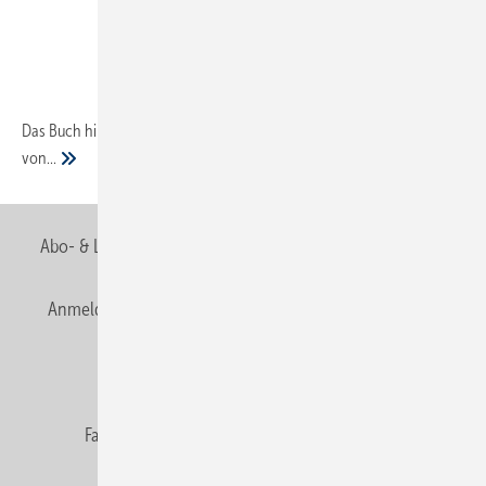
Das Buch hilft bei der Vorbereitung, Planung und Durchführung
von...
Abo- & Leserservice
AGB
Alle Inhalte chronologisch
Anmelden
Anmeldung & Registrierung
Newsletter
Datenschutz
E-Paper
Editor's choice
Fachbeiträge
Gentner Verlag
Impressum