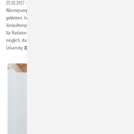
25.10.2017
-
Modernisierung
Im Wohnungsneubau ist die
Wärmepumpe längst auf Platz zwei der beliebtesten Heiztechnologien
geklettert. Im Bestand tut sie sich schwer. Ihre niedrigen
Vorlauftemperaturen sind besser für Flächenheizungen geeignet als
für Radiatoren. Dennoch sind auch Nachrüstungen im Bestand so
möglich, dass ein wirtschaftliches Heizen funktioniert.
Frank
Urbansky