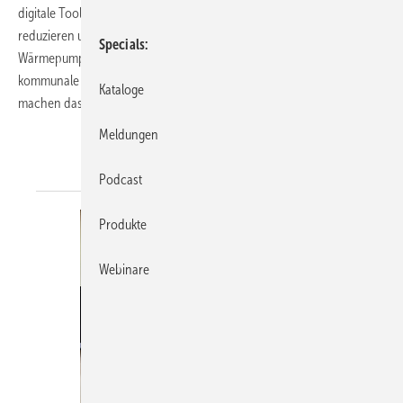
digitale Tools einsetzen, um Energie zu sparen, CO₂-Emissionen zu
reduzieren und den Komfort für Bewohner zu erhöhen. Ob
Specials
Wärmepumpe im Altbau, Solarthermie, smarte Messsysteme oder
kommunale Wärmeplanung – praxisnahe Beispiele und Expertentipps
Kataloge
machen das Heizen zukunftsfähig und
wirtschaftlich.
Meldungen
Podcast
Produkte
Webinare