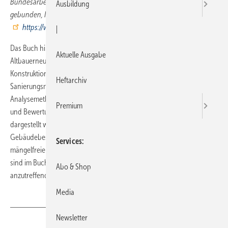
Bundesarbeitskreis Altbauerneuerung (Hrsg.), 460 Seiten, 2006,
Ausbildung
gebunden, ISBN 978-3-481-02121-4, Verlag Rudolf Müller, Köln (
https://www.baufachmedien.de/
), 89 Euro
|
Das Buch hilft bei der Vorbereitung, Planung und Durchführung von
Aktuelle Ausgabe
Altbauerneuerungen und bietet umfassende Infos z.B. zu
Konstruktionen und Baustoffen, zu Baumängeln und
Heftarchiv
Sanierungsmaßnahmen sowie zu Schadensanalysen und
Analysemethoden. Es erläutert die fachgerechte Aufnahme, Analyse
Premium
und Bewertung vorhandener Bausubstanz. Bauteilorientiert
dargestellt werden die typischen Schwachstellen des
Gebäudebestands und die erforderlichen Maßnahmen für die
Services
mängelfreie Altbauerneuerung. Die Gebäudetechnischen Anlagen
sind im Buch ebenso beschrieben wie die im Baubestand
Abo & Shop
anzutreffenden Baustoffe.
Media
Newsletter
Teilen
Link kopieren