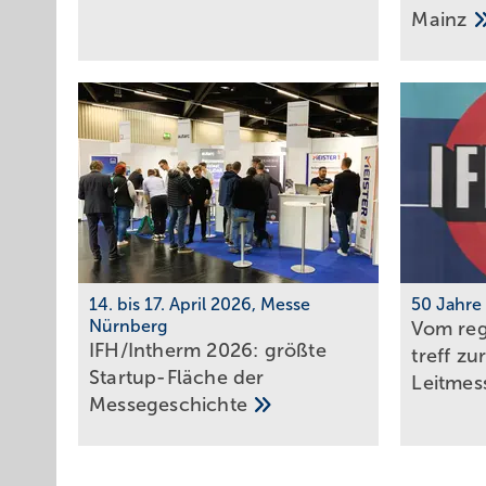
Mainz
14. bis 17. April 2026, Messe
50 Jahre
Nürnberg
Vom reg
IFH/Intherm 2026: größte
treff zu
Start­up-Fläche der
Leit­me
Messe­ge­schich­te