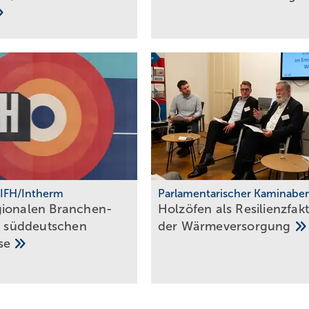
 IFH/Intherm
Parlamentarischer Kaminabe
ionalen Bran­chen­
Holzöfen als Resilienz­fak­
r süd­deut­schen
der
Wärme­ver­sor­gung
sse