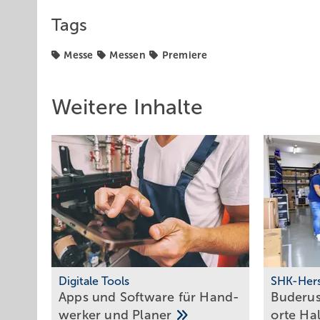
Tags
Messe
Messen
Premiere
Weitere Inhalte
Digitale Tools
SHK-Hers
Apps und Soft­ware für Hand­
Buderus 
werker und
Planer
orte Hal