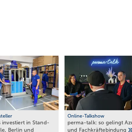
teller
Online-Talkshow
investiert in Stand­
perma-talk: so gelingt Az
le, Berlin und
und
Fach­kräf­te­bin­dung