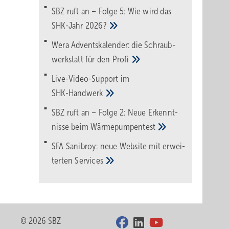
SBZ ruft an – Folge 5: Wie wird das
SHK-Jahr
2026?
Wera Adventskalender: die Schraub­
werk­statt für den
Pro­fi
Live-Video-Support im
SHK-Handwerk
SBZ ruft an – Folge 2: Neue Erkennt­
nisse beim
Wärme­pumpen­test
SFA Sanibroy: neue Web­site mit erwei­
terten
Services
© 2026 SBZ