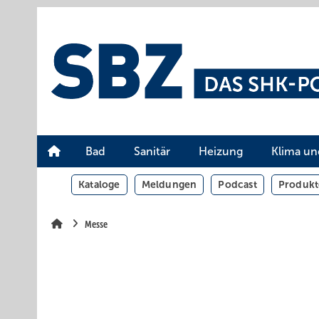
Springe
Springe
Springe
auf
auf
auf
Hauptinhalt
Hauptmenü
SiteSearch
Bad
Sanitär
Heizung
Klima un
Kataloge
Meldungen
Podcast
Produkt
Messe