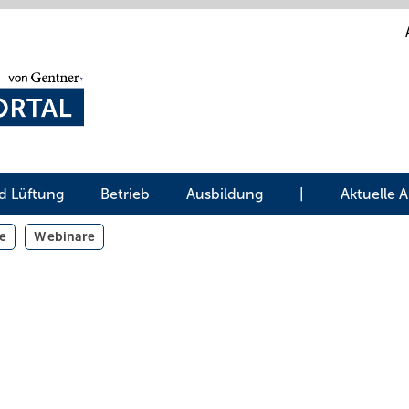
d Lüftung
Betrieb
Ausbildung
|
Aktuelle 
e
Webinare