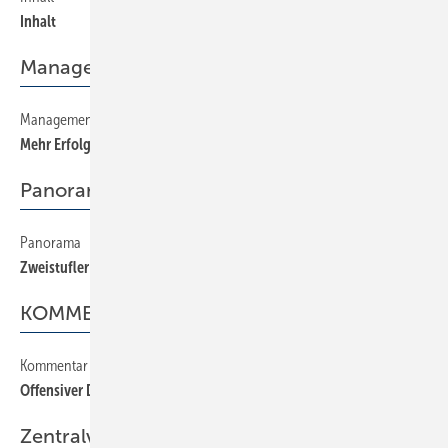
Inhalt
Management
Management
24
Mehr Erfolg mit zufriedenen Mitarbeitern
Panorama
Panorama
8
Zweistufler zurückgewinnen
KOMMENTAR
Kommentar
2
Offensiver Dreistufler
Zentralverband