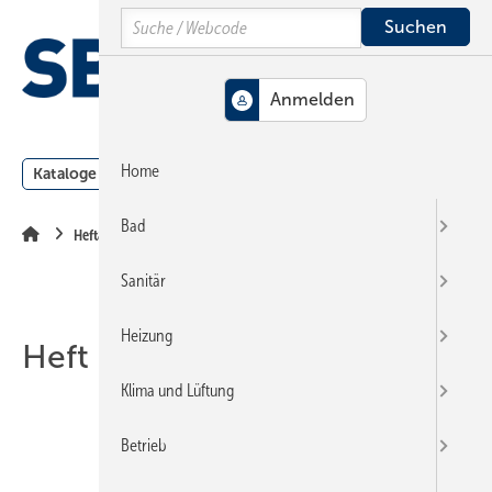
Springe
Springe
Springe
Search
auf
auf
auf
Hauptinhalt
Hauptmenü
SiteSearch
MENÜ
Home
Kataloge
Meldungen
Podcast
Produkte
Webin
Bad
Heftarchiv
Sanitär
Heizung
Heft 10-2005
Klima und Lüftung
Betrieb