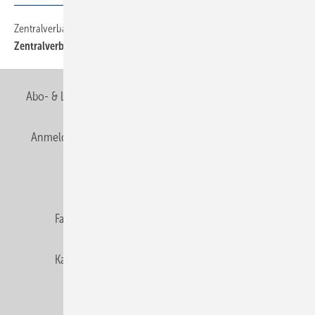
Zentralverband
12
Zentralverband
Abo- & Leserservice
AGB
Alle Inhalte chronologisch
Anmelden
Anmeldung & Registrierung
Newsletter
Datenschutz
E-Paper
Editor's choice
Fachbeiträge
Gentner Verlag
Impressum
Karriere bei Gentner
Team
Mediaservice
Mitgliedschaften und Engagement