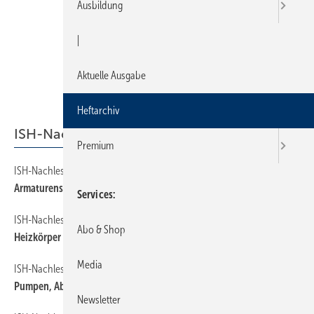
Ausbildung
|
Aktuelle Ausgabe
Heftarchiv
ISH-Nachlese
Premium
ISH-Nachlese
14
Armaturenspiegel
Services
ISH-Nachlese
20
Abo & Shop
Heizkörper und Flächensysteme
Media
ISH-Nachlese
18
Pumpen, Abläufe, Rohre und Tanks
Newsletter