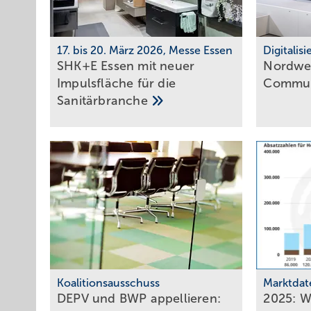
17. bis 20. März 2026, Messe Essen
Digitalis
SHK+E Essen mit neuer
Nordwes
Impuls­fläche für die
Commun
Sani­tär­branche
Koalitionsausschuss
Marktdat
DEPV und BWP ap­pel­lie­ren:
2025: 