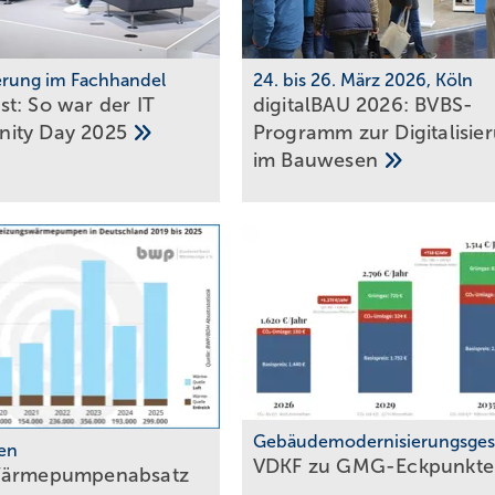
ierung im Fachhandel
24. bis 26. März 2026, Köln
t: So war der IT
digitalBAU 2026: BVBS-
ity Day
2025
Programm zur Digi­ta­li­sie
im
Bau­wesen
Gebäudemodernisierungsges
en
VDKF zu
GMG-Eckpunkt
Wärmepumpenabsatz