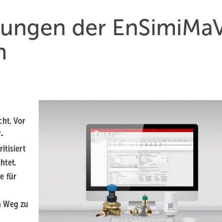
rungen der EnSimiMa
n
cht. Vor
-
itisiert
htet.
e für
n Weg zu