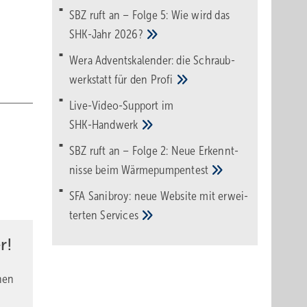
SBZ ruft an – Folge 5: Wie wird das
SHK-Jahr
2026?
Wera Adventskalender: die Schraub­
werk­statt für den
Pro­fi
Live-Video-Support im
SHK-Handwerk
SBZ ruft an – Folge 2: Neue Erkennt­
nisse beim
Wärme­pumpen­test
SFA Sanibroy: neue Web­site mit erwei­
terten
Services
r!
nen