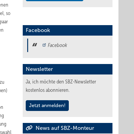
senen
l, so
paar
en
Facebook
Facebook
Newsletter
Ja, ich möchte den SBZ-Newsletter
 zu
kostenlos abonnieren.
pen)
Jetzt anmelden!
on
ng
tung
News auf SBZ-Monteur
uswahl