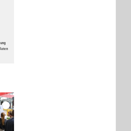
gung
 Daten