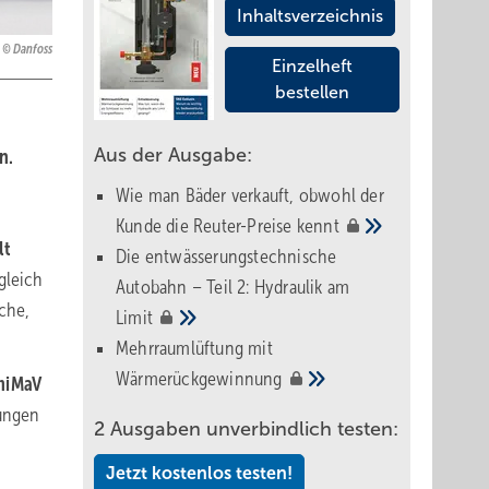
Inhaltsverzeichnis
Danfoss
Einzelheft
bestellen
Aus der Ausgabe:
n.
Wie man Bäder verkauft, obwohl der
Kunde die Reuter-Preise
kennt
lt
Die entwässerungstechnische
gleich
Autobahn – Teil 2: Hydraulik am
che,
Limit
Mehrraumlüftung mit
Wärmerückgewinnung
miMaV
zungen
2 Ausgaben unverbindlich testen:
Jetzt kostenlos testen!