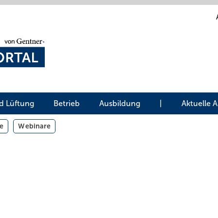
d Lüftung
Betrieb
Ausbildung
|
Aktuelle 
e
Webinare