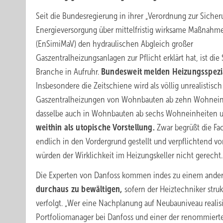
Seit die Bundesregierung in ihrer „Verordnung zur Sicher
Energieversorgung über mittelfristig wirksame Maßnahm
(EnSimiMaV) den hydraulischen Abgleich großer
Gaszentralheizungsanlagen zur Pflicht erklärt hat, ist die
Branche in Aufruhr.
Bundesweit melden Heizungsspezial
Insbesondere die Zeitschiene wird als völlig unrealistis
Gaszentralheizungen von Wohnbauten ab zehn Wohneinh
dasselbe auch in Wohnbauten ab sechs Wohneinheiten 
weithin als utopische Vorstellung.
Zwar begrüßt die Fac
endlich in den Vordergrund gestellt und verpflichtend v
würden der Wirklichkeit im Heizungskeller nicht gerecht.
Die Experten von Danfoss kommen indes zu einem andere
durchaus zu bewältigen,
sofern der Heiztechniker stru
verfolgt. „Wer eine Nachplanung auf Neubauniveau realisie
Portfoliomanager bei Danfoss und einer der renommierte