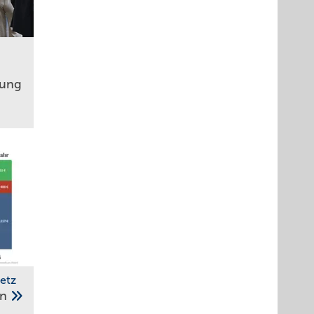
­rung
etz
en