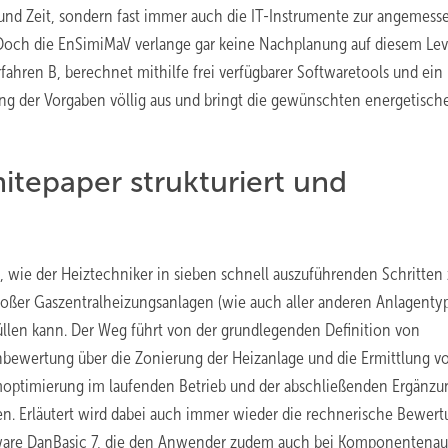
und Zeit, sondern fast immer auch die IT-Instrumente zur angemes
och die EnSimiMaV verlange gar keine Nachplanung auf diesem Leve
fahren B, berechnet mithilfe frei verfügbarer Softwaretools und ein 
ung der Vorgaben völlig aus und bringt die gewünschten energetisch
tepaper strukturiert und
 wie der Heiztechniker in sieben schnell auszuführenden Schritten
oßer Gaszentralheizungsanlagen (wie auch aller anderen Anlagenty
llen kann. Der Weg führt von der grundlegenden Definition von
bewertung über die Zonierung der Heizanlage und die Ermittlung v
optimierung im laufenden Betrieb und der abschließenden Ergänzu
en. Erläutert wird dabei auch immer wieder die rechnerische Bewer
ftware DanBasic 7, die den Anwender zudem auch bei Komponentena