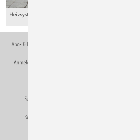
Heizsysteme digital im
Griff.
Abo- & Leserservice
AGB
Alle Inhalte chronologisch
Anmelden
Anmeldung & Registrierung
Newsletter
Datenschutz
E-Paper
Editor's choice
Fachbeiträge
Gentner Verlag
Impressum
Karriere bei Gentner
Team
Mediaservice
Mitgliedschaften und Engagement