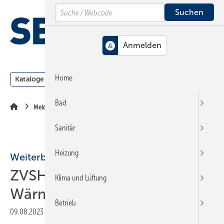
Springe
Springe
Springe
Search
auf
auf
auf
Hauptinhalt
Hauptmenü
SiteSearch
MENÜ
Home
Kataloge
Meldungen
Podcast
Produkte
Webin
Bad
Meldungen
Sanitär
Heizung
Weiterbildung
ZVSHK-Schulung: Fit für
Klima und Lüftung
Wärmepumpenanlagen
Betrieb
09.08.2023
|
Druckvorschau