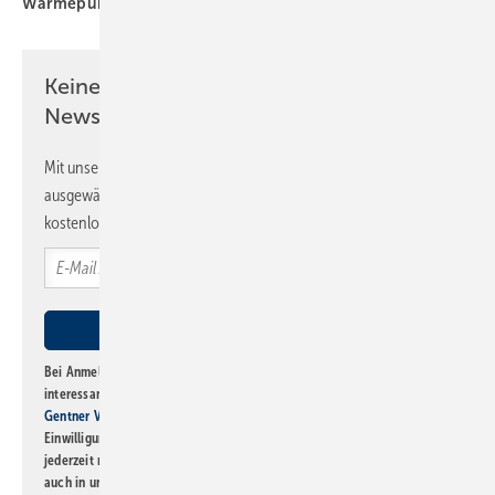
Wärmepumpe
Wärmepumpen
ZVSHK
Keine Zeit? Kein Problem mit dem SBZ
Newsletter!
Mit unserem Newsletter erhalten Sie regelmäßig von uns
ausgewählte Informationen und Neuigkeiten, gebündelt und
kostenlos direkt ins Postfach.
Bei Anmeldung zu diesem Newsletter bin ich damit einverstanden, über
interessante Verlags- und Online-Angebote
der Marken der Alfons W.
Gentner Verlag GmbH & Co. KG
informiert zu werden. Diese
Einwilligung kann ich jederzeit widerrufen und eine Abmeldung ist
jederzeit möglich. Informationen zum Umgang mit Daten finden Sie
auch in unserer
Datenschutzerklärung
.