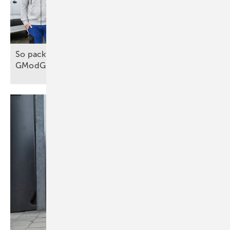
So packt das Handwerk die Wärmewende an, trotz
GModG