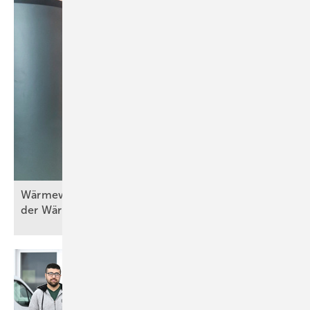
Wä rmewände in der Praxis (Teil 5) – Erneuerung
der
Wärmebereitstellung/-erzeugung