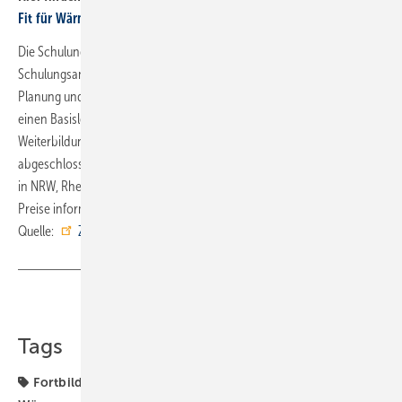
Fit für Wärmepumpen
Die Schulungsinhalte sind mindestens gleichwertig zu vergleichbaren
Schulungsangeboten wie z. B. VDI 4645 Blatt 1 mit der Zielgruppe
Planung und Errichtung, weicht aber u. a. durch die Aufteilung in
einen Basislehrgang und einen optionalen Teil offen davon ab. Die
Weiterbildung wird bei bestandener Prüfung mit Zertifikat vom ZVSHK
abgeschlossen. Es stehen drei Bildungsstätten zur Auswahl und zwar
in NRW, Rheinland-Pfalz und Niedersachsen. Über Termine und
Preise informieren die
SHK-Landesverbände
. ■
Quelle:
ZVSHK
/ ml
Teilen
Link kopieren
Tags
Fortbildung
Schulungen
Weiterbildung