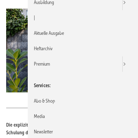
Ausbildung
|
Aktuelle Ausgabe
Heftarchiv
Premium
Services
Sevda Ercan - stock.adobe.com
Abo & Shop
Media
Die explizit für das SHK-Handwerk konzipierte Wärmepumpen-
Newsletter
Schulung des ZVSHK vermittelt Wissen im Bereich Planung und