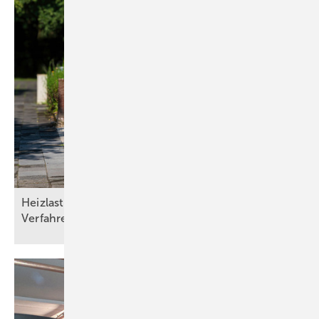
Heizlasten nach DIN/TS ­12831­-1:2020-04: Drei
Verfahren und die Qual der
Wahl