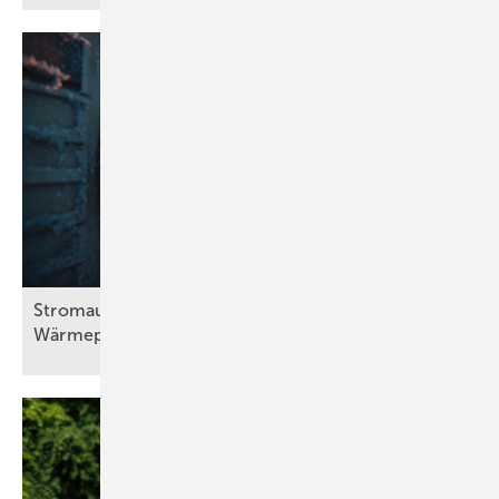
Stromausfall bei Frost: Wie viel halten
Wärmepumpen
aus?