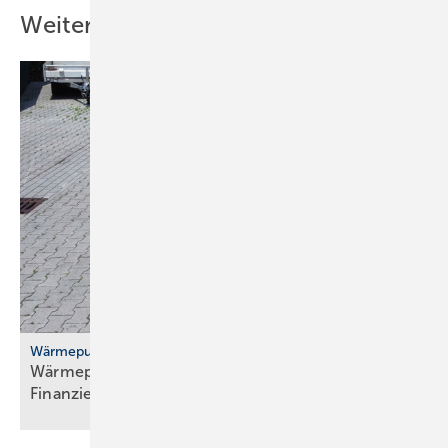
Weitere Inhalte
Wärmepumpenhochlauf
Wärmepumpen: gute Ideen für Transport,
Finanzierung und
Versicherung