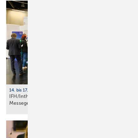
14. bis 17. April 2026, Messe Nürnberg
IFH/Intherm 2026: größte Start­up-Fläche der
Messe­ge­schich­te