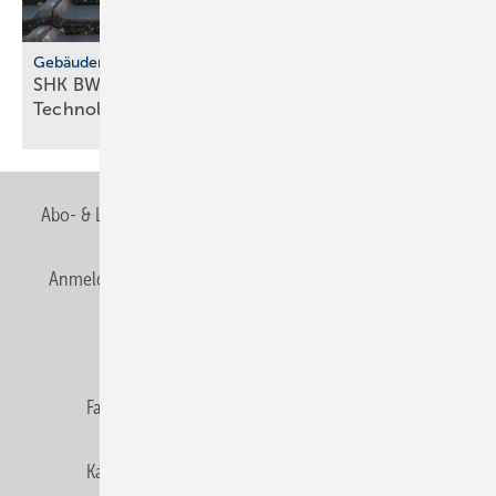
Gebäudemodernisierungsgesetz
SHK BW fordert GMG-Klar­heit und
Tech­no­lo­gie­of­fen­heit
Abo- & Leserservice
AGB
Alle Inhalte chronologisch
Anmelden
Anmeldung & Registrierung
Newsletter
Datenschutz
E-Paper
Editor's choice
Fachbeiträge
Gentner Verlag
Impressum
Karriere bei Gentner
Team
Mediaservice