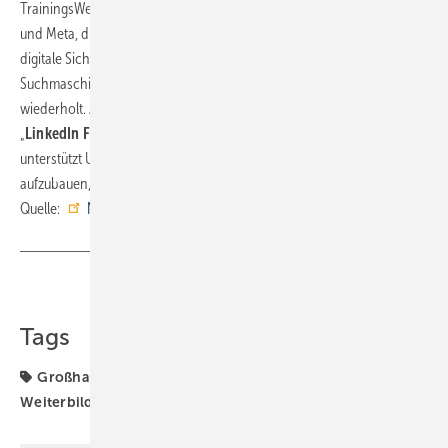
TrainingsWerk-Angebot sind Social-Media-Schulungen für LinkedIn
und Meta, die sich an Anfänger oder Fortgeschrittene richten und auf
digitale Sichtbarkeit im Netz vorbereiten. Die SEO-Basisschulung zur
Suchmaschinenoptimierung der Fachhändler-Websites wird
wiederholt. Als Premiere neu im Portfolio ist zudem das Seminar
„
LinkedIn Fokus – Become Corporate Influencer
“. Dieses Seminar
unterstützt Unternehmen dabei, ein Corporate-Influencer-Team
aufzubauen, um die digitale Präsenz zu verbessern. ■
Quelle:
Nordwest
/ fl
Teilen
Link kopieren
Tags
Großhandel
Nordwest
Seminare
Webinare
Weiterbildung