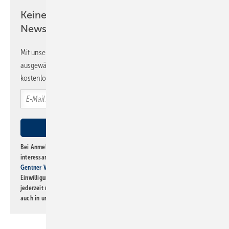
Keine Zeit? Kein Problem mit dem SBZ
Newsletter!
Mit unserem Newsletter erhalten Sie regelmäßig von uns
ausgewählte Informationen und Neuigkeiten, gebündelt und
kostenlos direkt ins Postfach.
Bei Anmeldung zu diesem Newsletter bin ich damit einverstanden, über
interessante Verlags- und Online-Angebote
der Marken der Alfons W.
Gentner Verlag GmbH & Co. KG
informiert zu werden. Diese
Einwilligung kann ich jederzeit widerrufen und eine Abmeldung ist
jederzeit möglich. Informationen zum Umgang mit Daten finden Sie
auch in unserer
Datenschutzerklärung
.