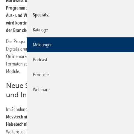
Nordwest bietet auch im Jahr 2026 sein TrainingsWerk-
Programm zur Qualifizierung seiner Fachhandelspartner an. Das
Specials
Aus- und Weiterbildungsangebot des Verbundunternehmens
wird kontinuierlich erweitert, um den aktuellen Anforderungen
Kataloge
der Branche zu entsprechen.
Das Programm 2026 verschiedene Themenbereiche ab, darunter
Meldungen
Digitalisierung, Warenkunde, Vertrieb, Einkauf, Social Media und
Onlinemarketing. Die Veranstaltungen finden in unterschiedlichen
Podcast
Formaten statt, z.B. als Webinare, mehrtägige Kurse oder E-Learning-
Module.
Produkte
Neue Sachkunde für Bau, Handwerk
Webinare
und Industrie
Im Schulungsangebot sind der „
Sachkundelehrgang Prüf- &
Messtechnik Nordwest
“ und der „
Sachkundelehrgang
Hebetechnik
“ neu. Ebenfalls neu im Programm sind
Weiterqualifizierungen zu den Themen „
Baudokumentation
“ sowie