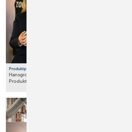
Produktpiraterie
Hans­grohe Group – klarer Sieg ge­gen
Pro­dukt­pi­raten