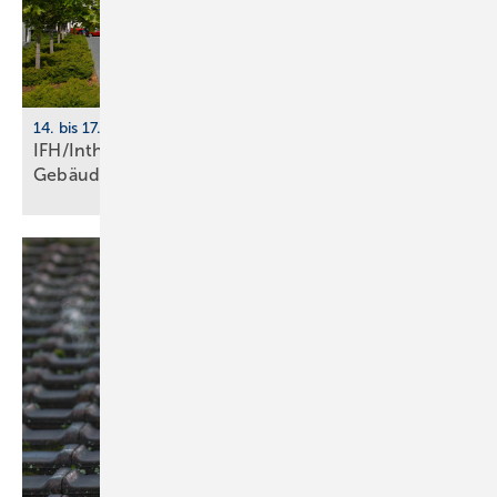
14. bis 17. April 2026, Nürnberg
IFH/Intherm 2026: Sanitär-, Haus- und
Ge­bäu­de­tech­nik