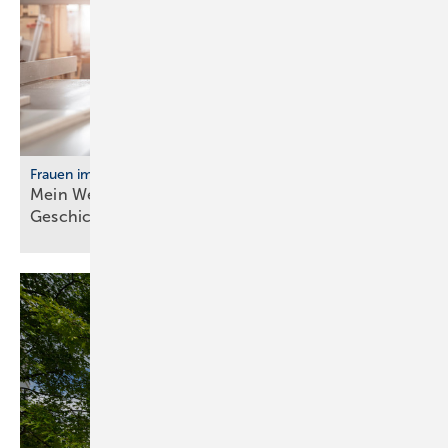
Frauen im Handwerk
Mein Weg ins Handwerk: Vier Frau­en er­zäh­len ihre
Ge­schich­te