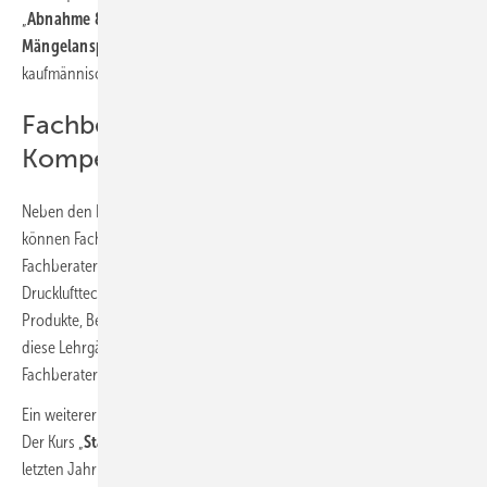
„
Abnahme & Mängelhaftung und Verjährung der
Mängelansprüche
“. Diese richten sich an technische und
kaufmännische Mitarbeiter in der Objektbearbeitung.
Fachberater-Lehrgänge und digitale
Kompetenzen
Neben den PSA-Fachberater-Lehrgängen im Frühjahr und Herbst
können Fachhandelspartner ihre Kenntnisse in spezialisierten
Fachberater-Lehrgängen erweitern. Dazu gehören Schweißtechnik,
Drucklufttechnik, Oberflächentechnik, chemisch-technische
Produkte, Betriebseinrichtung und Werkzeuge. Die Teilnehmer können
diese Lehrgänge mit einer anerkannten Zertifizierung als Geprüfter
Fachberater abschließen.
Ein weiterer Fokus liegt auf Vertriebs- und Onlinemarketing-Themen.
Der Kurs „
Startbahn Vertriebspilot
“ zu Vertriebsthemen, der im
letzten Jahr erstmals durchgeführt wurde, findet erneut statt. Neu im