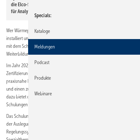
die Elco-Schulungen vermitteln praxisorientierte Methoden
für Analyse und Optimierung von Wärmepumpenanlagen.
Specials
Wer Wärmepumpen und moderne Heizsysteme fachgerecht plant,
Kataloge
installiert und wartet, benötigt aktuelles Praxiswissen. Elco bietet dafür
mit dem Schulungsprogramm „Elco Experience“ ein bundesweites
Meldungen
Weiterbildungsangebot.
Podcast
Im Jahr 2026 umfasst das Programm Seminare, Trainings und
Zertifizierungen an mehreren regionalen Standorten. Im Fokus stehen
Produkte
praxisnahe Inhalte, die eine sichere Planung, effiziente Installation
und einen zuverlässigen Betrieb der Anlagen unterstützen. Ergänzend
Webinare
dazu bietet die Wärmepumpen Akademie in Hechingen vertiefende
Schulungen für spezialisierte Anwendungen.
Das Schulungsangebot deckt zentrale Themen der SHK-Praxis ab: von
der Auslegung und Installation von Wärmepumpen über
Regelungssysteme und Brennwerttechnologien bis hin zu
Spezialthemen. Auch anerkannte Qualifikationen wie VDI 4645 P/E