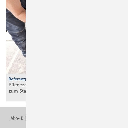
Referenzprojekt Geberit
Pflegezentrum Pful­len­dorf: Dusch-WCs wer­den
zum
Stan­dard
Abo- & Leserservice
AGB
Alle Inhalte chronologisch