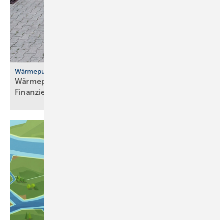
Wärmepumpenhochlauf
Wärmepumpen: gute Ideen für Transport,
Finanzierung und
Versicherung