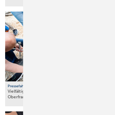
Pressefahrt des BWP
Vielfältiger Einsatz von Wärmepumpen in
Oberfranken