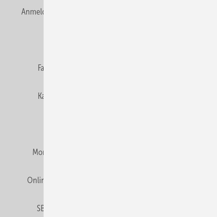
Anmelden
Anmeldung & Registrierung
Newsletter
Datenschutz
E-Paper
Editor's choice
Fachbeiträge
Gentner Verlag
Impressum
Karriere bei Gentner
Team
Mediaservice
Mitgliedschaften und Engagement
Montagezeiten Heizung
Montagezeiten Sanitär
Online Mediadaten
Privacy Manager
RSS-Feed
SBZ abonnieren
Veranstaltungen / Webinare