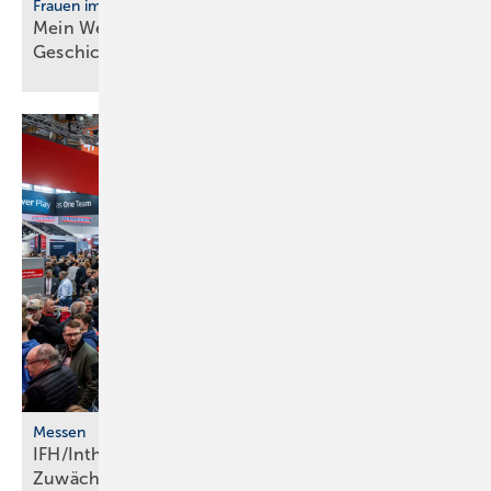
Frauen im Handwerk
Mein Weg ins Handwerk: Vier Frau­en er­zäh­len ihre
Ge­schich­te
Messen
IFH/Intherm 2026: Ju­bi­lä­ums­jahr ver­zeich­net
Zu­wäch­se