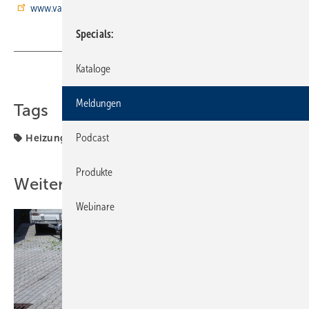
www.varmeco.de/aktuelles/schulungen.html
Specials
Kataloge
Teilen
Link kopieren
Meldungen
Tags
Podcast
Heizungstechnik
Produkte
Weitere Inhalte
Webinare