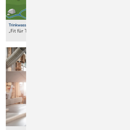
Trinkwasserqualität
„Fit für Trinkwasser“ erweitert
Partnernetzwerk