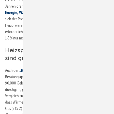
Jahren dramatisch gestiegen, wie der
„Techem Atlas 2025 für
2
Energie, Wärme & Wasser“
berichtet: Pro m
Wohnfläche verteuerte
sich der Preis für Erdgas von 2021 bis 2024 um insgesamt 40,6 %, bei
Heizöl waren es 47,3 %. Der für den Antrieb einer Wärmepumpe
erforderliche Strom hat sich laut der Studie mit einem Anstieg von
1,8 % nur moderat verteuert.
Heizspiegel 2025: Wärmepumpen
sind günstiger
Auch der
„Heizspiegel für Deutschland“
der gemeinnützigen
Beratungsgesellschaft co2online, der auf der Auswertung von über
90.000 Gebäudedaten basiert, zeigt: Seit 2022 sind Wärmepumpen
durchgängig günstiger als fossile Heizsysteme. Für 2025 gilt im
Vergleich zu 2024, dass Gas- und Pelletpreise deutlich zulegen – und
dass Wärmepumpen im Vergleich die günstigste Heizoption bleiben:
Gas (+15 %) und Holzpellets (+20 %) werden deutlich teurer, während