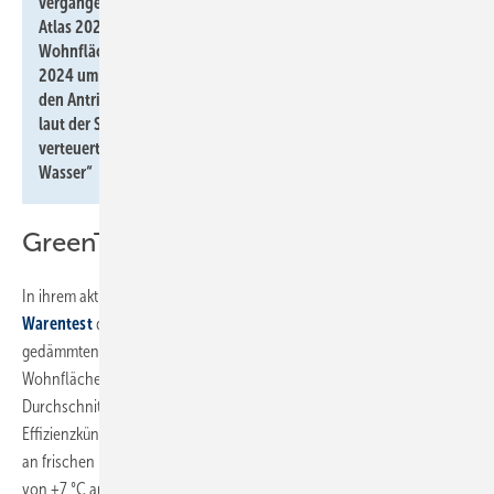
vergangenen Jahren dramatisch gestiegen, wie der „Techem
2
Atlas 2025 für Energie, Wärme & Wasser“ berichtet: Pro m
Wohnfläche verteuerte sich der Preis für Erdgas von 2021 bis
2024 um insgesamt 40,6 %, bei Heizöl waren es 47,3 %. Der für
den Antrieb einer Wärmepumpe erforderliche Strom hat sich
laut der Studie mit einem Anstieg von 1,8 Prozent nur moderat
verteuert. Quelle: „Techem Atlas 2025 für Energie, Wärme &
Wasser“
GreenTech überzeugt im Altbau
In ihrem aktuellen Wärmepumpen-Test prüfte die
Stiftung
Warentest
die Leistung von Wärmepumpen in einem nur mäßig
2
gedämmten Modell-Altbau, der im Jahr 150 kWh Heizenergie je m
Wohnfläche benötigt. Das entspricht in etwa dem deutschen
Durchschnitt. Die Wärmepumpen zeigten sich im Test als echte
Effizienzkünstler: Mit klassischen Heizkörpern kommen die Systeme
an frischen Herbsttagen im Modell-Altbau bei einer Außentemperatur
von +7 °C auf eine Arbeitszahl von gut 4 – liefern also etwa die