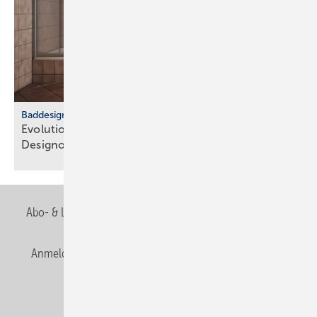
Baddesign
Evolution des Ba­de­zim­mers: Vom Zweck­raum zum
De­sign­ob­jekt
Abo- & Leserservice
AGB
Alle Inhalte chronologisch
Anmelden
Anmeldung & Registrierung
Newsletter
Datenschutz
E-Paper
Editor's choice