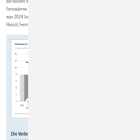
die Kosten für Wärmepumpen (+5 %), Heizöl (+3 %) und
Fernwärme (+2 %) nur moderat ansteigen. Fernwärme ist 2025 und
war 2024 bereits die teuerste der untersuchten Heizarten Erdgas,
Heizöl, Fernwärme, Wärmepumpe und Holzpellets.
Stiebel Eltron
Die Verbrauchskosten für fossile Brennstoffe sind in den