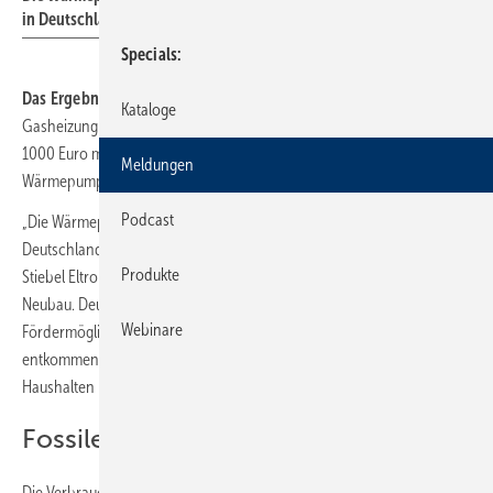
in Deutschland.
Specials
Das Ergebnis in der aktuellen Ausgabe
10/2025:
Der Betrieb einer
Kataloge
Gasheizung kostet in einem durchschnittlichen Altbau etwa 700 bis
1000 Euro mehr pro Jahr als der einer modernen
Meldungen
Wärmepumpenheizung.
Podcast
„Die Wärmepumpe ist im Betrieb die kostengünstigste Heiztechnik in
Deutschland“, sagt Diplom-Ingenieur Henning Schulz vom Hersteller
Produkte
Stiebel Eltron. „Das gilt für den Bestandsbau ebenso wie für den
Neubau. Deutsche Verbraucher sollten die aktuell noch sehr attraktive
Webinare
Fördermöglichkeit nutzen, um der Kostenfalle fossiler Heizungen zu
entkommen. Bis zu 70 % der Investitionen werden privaten
Haushalten beim Heizungswechsel vom Staat finanziert.“
Fossile Brennstoffe immer teurer
Die Verbrauchskosten für fossile Brennstoffe sind in den vergangenen