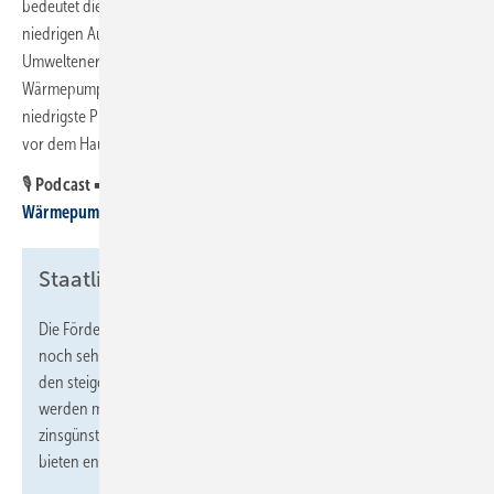
bedeutet die hohe Effizienz bares Geld - denn es wird auch bei
niedrigen Außentemperaturen noch ein großer Anteil kostenloser
Umweltenergie eingekoppelt.“ Unter den bestbewerteten
Wärmepumpen ist das Stiebel Eltron-System das leichteste und
niedrigste Produkt. „Mit der geringen Höhe wirkt die Wärmepumpe
vor dem Haus deutlich weniger klobig“, so Schulz.
🎙️
Podcast
➡️
SBZ ruft an – Folge 2: Neue Erkennt­nisse beim
Wärme­pumpen­test
Staatliche Förderung nutzen
Die Förderbedingungen für die Heizungssanierung sind derzeit
noch sehr attraktiv. Verbraucher, die mit einem Heizungswechsel
den steigenden Kosten von Erdöl und Gas entkommen wollen,
werden mit weitreichenden staatlichen Zuschüssen und
zinsgünstigen Krediten unterstützt. Auch viele Privatbanken
bieten entsprechende Kredite an.