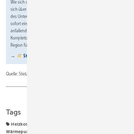
Wie sich die private Energiewende im Einzelfall rechnet, lässt
sich über den Stiebel-Eltron-Angebotsservice auf der Homepage
des Unternehmens ermitteln. Hausbesitzer bekommen hier
sofort einen ersten unverbindlichen Überblick zu den
anfallenden Kosten sowie auf Wunsch ein unverbindliches
Komplettangebot eines qualifizierten Fachhandwerkers aus der
Region für die Installation einer Wärmepumpe.
→
Stiebel-Eltron-Angebotsservice
Quelle: Stiebel Eltron / fl
Teilen
Link kopieren
Tags
Heizkosten
Stiebel Eltron
Wärmepumpe
Wärmepumpen-Heizung