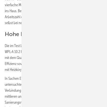
vierfache Menge der hineingesteckten elektrischen Energie als Wärme
ins Haus. Bei minus 7 °C liegt die Arbeitszahl immer noch bei 2. Die
Arbeitszahl einer Gasheizung liegt im Vergleich nur bei 0,9 bis 1,0 –
selbst bei neuesten Geräten.
Hohe Effizienz auch mit Heizkörpern
Die im Test berücksichtigte Stiebel Eltron-Luft-Wasser-Wärmepumpe
WPL-A 10.2 Plus HK 400 belegte den 2. Platz von 5 getesteten Geräten
mit dem Qualitätsurteil „Gut“ (2,2). Das Gerät punktet im Test mit hoher
Effizienz sowohl in Verbindung mit einer Fußbodenheizung wie auch
mit Heizkörpern.
In Sachen Effizienz ist keine andere der von Stiftung Warentest
untersuchten Wärmepumpen besser. „Gerade die hohe Effizienz in
Verbindung mit Heizkörpern, also einer hohen Vorlauftemperatur, in
mittleren und kälteren Klimazonen macht das Gerät zur idealen
Sanierungsmaschine“, erklärt Henning Schulz. „Für den Nutzer