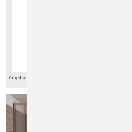
Angstkess el sind keine
Zukunftslösung