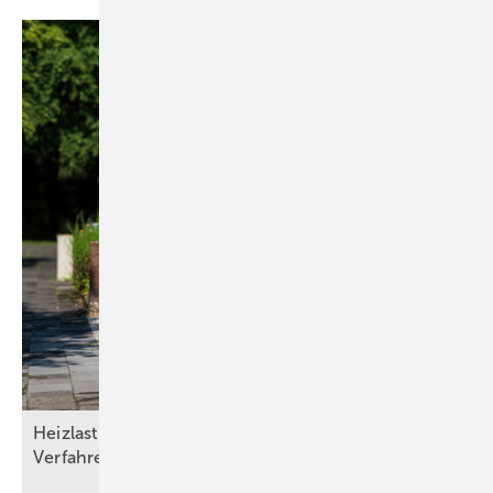
Heizlasten nach DIN/TS ­12831­-1:2020-04: Drei
Verfahren und die Qual der
Wahl