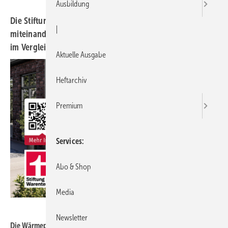
Ausbildung
Die Stiftung Warentest hat 5 Wärmepumpen-Modelle
|
miteinander verglichen und auch deren Betriebskosten
im Vergleich zu Gasheizungen analysiert.
Aktuelle Ausgabe
Heftarchiv
Premium
Services
Abo & Shop
Media
Stiebel Eltron
Newsletter
Die Wärmepumpe ist im Betrieb die kostengünstigste Heiztechnik