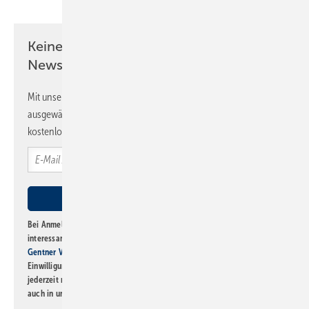
Keine Zeit? Kein Problem mit dem SBZ
Newsletter!
Mit unserem Newsletter erhalten Sie regelmäßig von uns
ausgewählte Informationen und Neuigkeiten, gebündelt und
kostenlos direkt ins Postfach.
Bei Anmeldung zu diesem Newsletter bin ich damit einverstanden, über
interessante Verlags- und Online-Angebote
der Marken der Alfons W.
Gentner Verlag GmbH & Co. KG
informiert zu werden. Diese
Einwilligung kann ich jederzeit widerrufen und eine Abmeldung ist
jederzeit möglich. Informationen zum Umgang mit Daten finden Sie
auch in unserer
Datenschutzerklärung
.