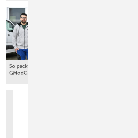
So packt das Handwerk die Wärmewende an, trotz
GModG