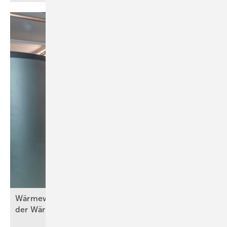
Wä rmewände in der Praxis (Teil 5) – Erneuerung
der
Wärmebereitstellung/-erzeugung