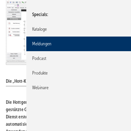
Specials
Kataloge
Meldungen
Podcast
Hottgenroth Software AG
Produkte
Die „Hott-KI“ im Einsatz in der Software „ETU-Planer“.
Webinare
Die Hottgenroth Software AG stellte am 6. Juni ihre neue KI-
gestützte Grundrisserkennungssoftware „Hott-KI“ vor. Der KI-
Dienst erstellt aus einem bestehenden Grundrissbild
automatisiert ein 3D-Gebäudemodell, das dann in der CAD-