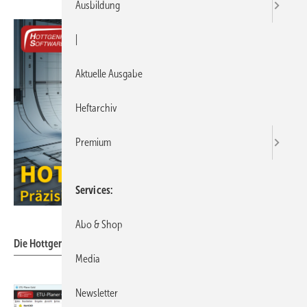
Ausbildung
|
Aktuelle Ausgabe
Heftarchiv
Premium
Services
Hottgenroth Software AG
Abo & Shop
Die Hottgenroth Gruppe präsentiert „Hott-KI“.
Media
Newsletter