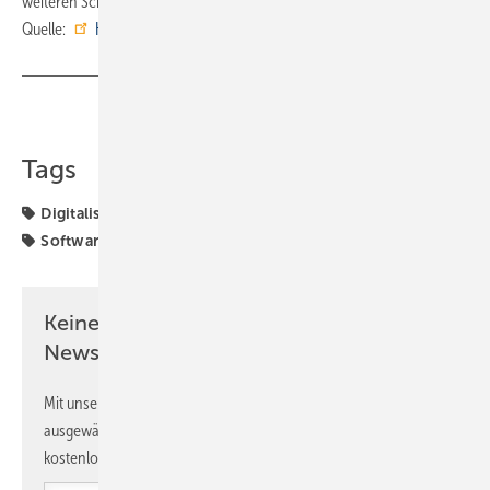
weiteren Schritte im Planungs- und Beratungsbereich vorgesehen. ■
Quelle:
Hottgenroth
/ fl
Teilen
Link kopieren
Tags
Digitalisierung
Hottgenroth
Künstliche Intelligenz
Software
Keine Zeit? Kein Problem mit dem SBZ
Newsletter!
Mit unserem Newsletter erhalten Sie regelmäßig von uns
ausgewählte Informationen und Neuigkeiten, gebündelt und
kostenlos direkt ins Postfach.