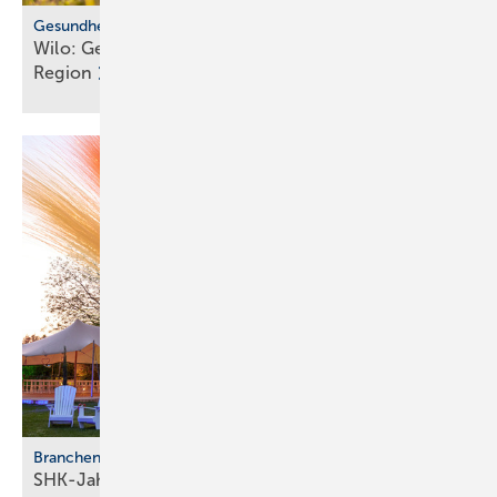
Gesundheitsvorsorge
Wilo: Ge­sund­heits­zen­trum für Be­leg­schaft und
Re­gi­on
Branchentreffen
SHK-Jahreskongress 2026: Zu­kunft, Netz­werk,