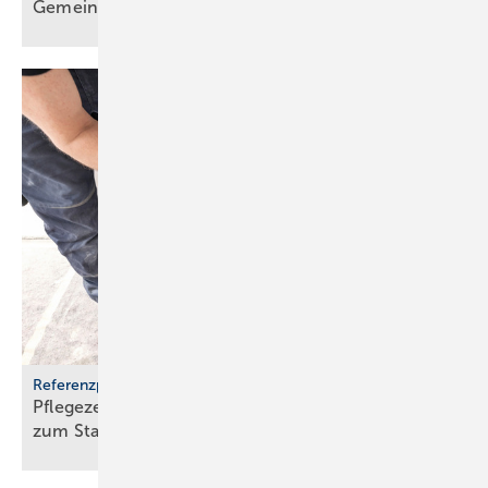
Gemeinschaft
Referenzprojekt Geberit
Pflegezentrum Pful­len­dorf: Dusch-WCs wer­den
zum
Stan­dard