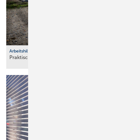
Arbeitshilfen
Praktische Hilfs­mittel für
Hand­werker