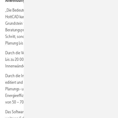
Anwendung „HottCAD“ weiterbearbeitet werden kann.
„Die Bedeutung einer schnellen und genauen Datenerfassung mit
HottCAD kann nicht hoch genug eingeschätzt werden, da sie den
Grundstein für alle weiteren Schritte im Planungs- und
Beratungsprozess legt. Mit Hott-KI optimieren Sie nicht nur diesen
Schritt, sondern beschleunigen den gesamten Prozess von der
Planung bis zur Fertigstellung.“, so der COO Björn Wolff.
Durch die Verwendung einer umfangreichen Trainingsdatenbank von
bis zu 20 000 Projekten erkennt die Hott-KI Außenwände,
Innenwände, Fenster und Türen genau.
Durch die Integration in die CAD-Anwendung können die Ergebnisse
editiert und verbessert werden. Dies beschleunigt nachfolgende
Planungs- und Berechnungsphasen, wie bspw.
Energieeffizienzanalysen. Der Anbieter spricht von einer Zeitersparnis
von 50 – 70 % durch die Verwendung der KI.
Das Softwarehaus hat die neue Anwendung als Grundstein für alle