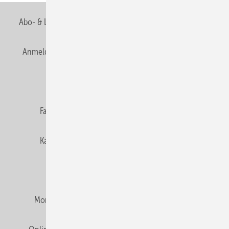
Abo- & Leserservice
AGB
Alle Inhalte chronologisch
Anmelden
Anmeldung & Registrierung
Newsletter
Datenschutz
E-Paper
Editor's choice
Fachbeiträge
Gentner Verlag
Impressum
Karriere bei Gentner
Team
Mediaservice
Mitgliedschaften und Engagement
Montagezeiten Heizung
Montagezeiten Sanitär