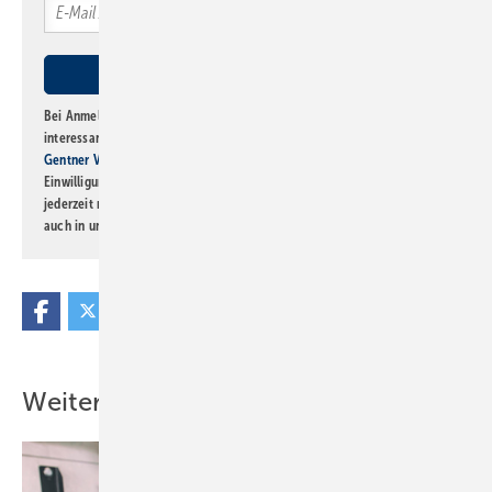
Bei Anmeldung zu diesem Newsletter bin ich damit einverstanden, über
interessante Verlags- und Online-Angebote
der Marken der Alfons W.
Gentner Verlag GmbH & Co. KG
informiert zu werden. Diese
Einwilligung kann ich jederzeit widerrufen und eine Abmeldung ist
jederzeit möglich. Informationen zum Umgang mit Daten finden Sie
auch in unserer
Datenschutzerklärung
.
Weitere Inhalte