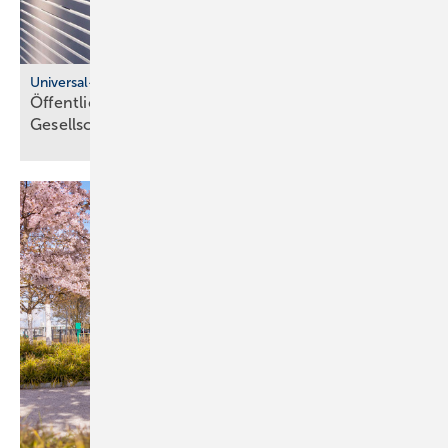
Universal-Design-Referenzprojekte
Öffentliche Sanitärräume für eine viel­fäl­tige
Gesell­schaft