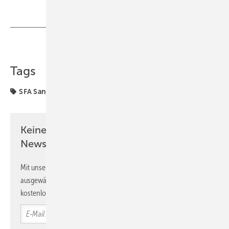
Teilen
Link kopieren
Tags
SFA Sanibroy
digitale Tools
Keine Zeit? Kein Problem mit dem SBZ
Newsletter!
Mit unserem Newsletter erhalten Sie regelmäßig von uns
ausgewählte Informationen und Neuigkeiten, gebündelt und
kostenlos direkt ins Postfach.