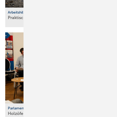
Arbeitshilfen
Praktische Hilfs­mittel für
Hand­werker
Parlamentarischer Kaminabend
Holzöfen als Resilienz­fak­tor der