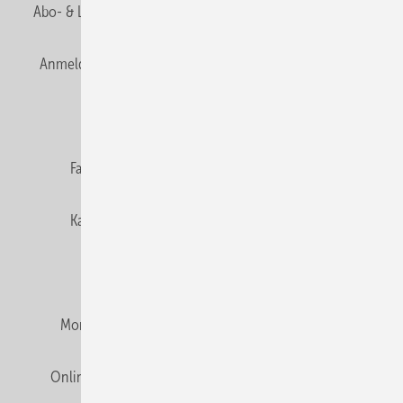
Abo- & Leserservice
AGB
Alle Inhalte chronologisch
Anmelden
Anmeldung & Registrierung
Newsletter
Datenschutz
E-Paper
Editor's choice
Fachbeiträge
Gentner Verlag
Impressum
Karriere bei Gentner
Team
Mediaservice
Mitgliedschaften und Engagement
Montagezeiten Heizung
Montagezeiten Sanitär
Online Mediadaten
Privacy Manager
RSS-Feed