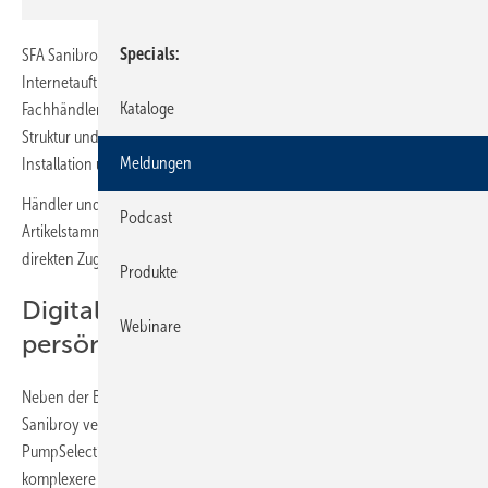
Specials
SFA Sanibroy, Spezialist für Pumpentechnologie, hat seinen
Internetauftritt vollständig überarbeitet. Die Website stellt
Kataloge
Fachhändlern, Installateuren, Planern und privaten Nutzern eine klare
Struktur und praxisorientierte Services rund um Auswahl, Planung,
Meldungen
Installation und Wartung von Produkten bereit.
Händler und Installateure finden Broschüren, Planungstools und
Podcast
Artikelstammdaten an zentraler Stelle. Architekten und Planer erhalten
direkten Zugriff auf aktuelle Ausschreibungstexte.
Produkte
Digitale Services ergänzen
Webinare
persönliche Beratung
Neben der Beratung durch regionale Ansprechpartner setzt SFA
Sanibroy verstärkt auf digitale Unterstützung. Das Online-Tool „SFA
PumpSelect“ hilft Fachpartnern, die passende Lösung zu finden. Für
komplexere Anforderungen steht zusätzlich ein Auslegungsformular