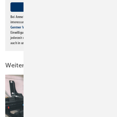
Bei Anmeldung zu diesem Newsletter bin ich damit einverstanden, über
interessante Verlags- und Online-Angebote
der Marken der Alfons W.
Gentner Verlag GmbH & Co. KG
informiert zu werden. Diese
Einwilligung kann ich jederzeit widerrufen und eine Abmeldung ist
jederzeit möglich. Informationen zum Umgang mit Daten finden Sie
auch in unserer
Datenschutzerklärung
.
Weitere Inhalte