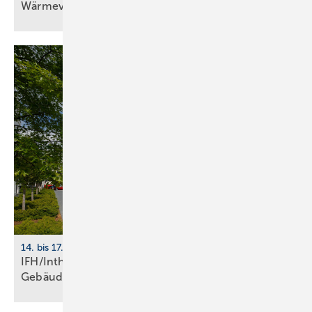
Wärme­ver­sor­gung
14. bis 17. April 2026, Nürnberg
IFH/Intherm 2026: Sanitär-, Haus- und
Ge­bäu­de­tech­nik