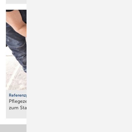
Referenzprojekt Geberit
Pflegezentrum Pful­len­dorf: Dusch-WCs wer­den
zum
Stan­dard