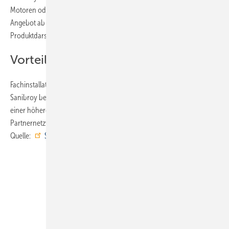
Motoren oder Radartechnik vor. Ein virtueller Showroom rundet das
Angebot ab und ermöglicht eine dreidimensionale
Produktdarstellung.
Vorteile für Sanibroy-Partnerbetriebe
Fachinstallateure können über die Website eine Partnerschaft mit SFA
Sanibroy beantragen. Eingetragene Partnerbetriebe profitieren von
einer höheren Sichtbarkeit im Markt über das Verzeichnis des
Partnernetzwerks. ■
Quelle:
SFA Sanibroy
/ ml