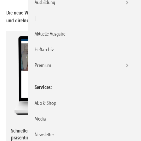
Ausbildung
Die neue Website von SFA Sani­broy bie­tet Infor­ma­tio­nen, Tools
|
und direkte Unter­stüt­zung ent­lang aller Projekt­phasen.
Aktuelle Ausgabe
Heftarchiv
Premium
Services
Abo & Shop
Media
SFA Deutschland
Schneller und übersichtlicher für alle Endgeräte: SFA Sanibroy
Newsletter
präsentiert eine überarbeitete Website.