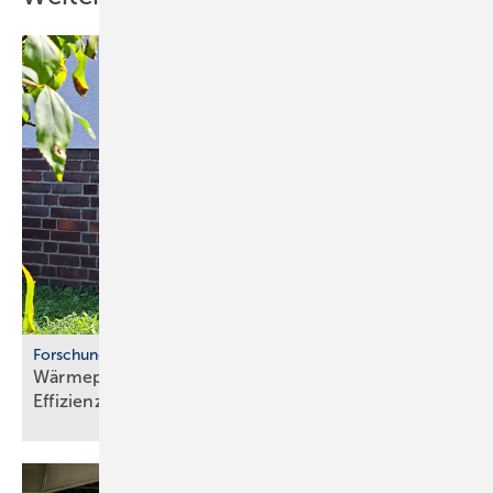
Forschungsprojekt
Wärmepumpen im Altbau: Stu­die be­legt
Ef­fi­zi­enz