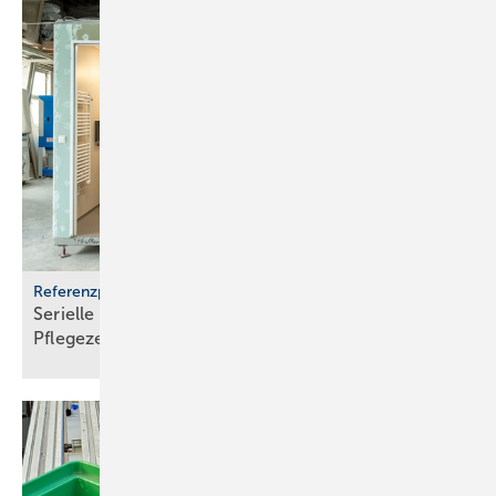
Referenzprojekt Geberit
Serielle Badfertigung im Pful­len­dor­fer
Pfle­ge­zen­trum