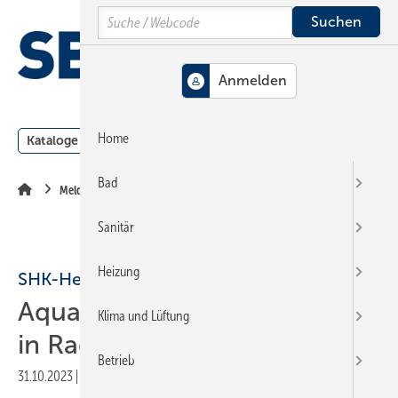
Springe
Springe
Springe
Search
auf
auf
auf
Hauptinhalt
Hauptmenü
SiteSearch
MENÜ
Home
Kataloge
Meldungen
Podcast
Produkte
Webin
Bad
Meldungen
Sanitär
Heizung
SHK-Hersteller
Aquatherm schließt Standort
Klima und Lüftung
in Radeberg
Betrieb
31.10.2023
|
Druckvorschau