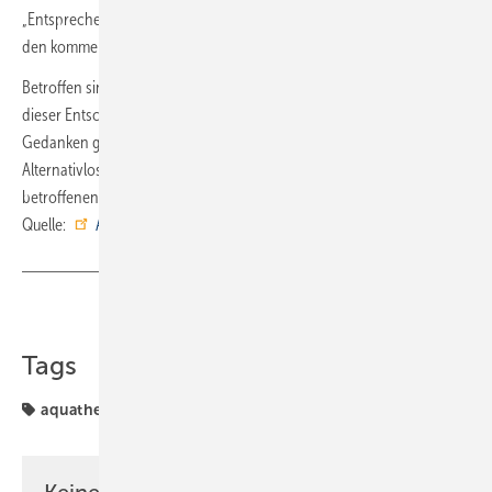
„Entsprechend werden wir die Bereiche Produktion und Logistik in
den kommenden Monaten an unseren Hauptsitz verlagern.“
Betroffen sind 40 Mitarbeiterinnen und Mitarbeiter. „Der Weg zu
dieser Entscheidung war und ist auch weiterhin von vielen trüben
Gedanken geprägt. Wir bedauern die Notwendigkeit und
Alternativlosigkeit dieser Entscheidung und fühlen mit allen
betroffenen Mitarbeitern“, so die Geschäftsführer. ■
Quelle:
Aquatherm
/ fl
Teilen
Link kopieren
Tags
aquatherm
Keine Zeit? Kein Problem mit dem SBZ