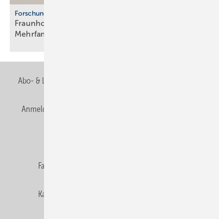
Forschung
Fraunhofer ISE: Propan-Wärme­pum­pen für
Mehr­fa­mi­lien­häuser
Abo- & Leserservice
AGB
Alle Inhalte chronologisch
Anmelden
Anmeldung & Registrierung
Newsletter
Datenschutz
E-Paper
Editor's choice
Fachbeiträge
Gentner Verlag
Impressum
Karriere bei Gentner
Team
Mediaservice