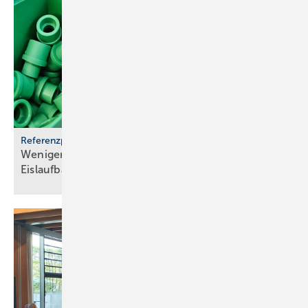
Referenzprojekt aquatherm
Weniger Energie und bes­se­res Eis für Haar­lems
Eis­lauf­bahn