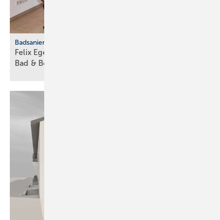
Badsanierung
Felix Eger startet als jüngster Fran­chise­neh­mer von
Bad &
Body