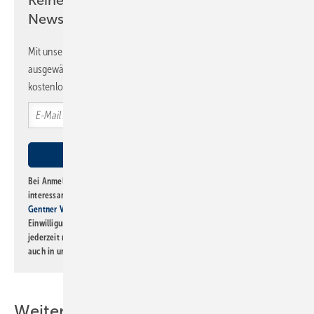
Newsletter!
Mit unserem Newsletter erhalten Sie regelmäßig von uns
ausgewählte Informationen und Neuigkeiten, gebündelt und
kostenlos direkt ins Postfach.
Bei Anmeldung zu diesem Newsletter bin ich damit einverstanden, über
interessante Verlags- und Online-Angebote
der Marken der Alfons W.
Gentner Verlag GmbH & Co. KG
informiert zu werden. Diese
Einwilligung kann ich jederzeit widerrufen und eine Abmeldung ist
jederzeit möglich. Informationen zum Umgang mit Daten finden Sie
auch in unserer
Datenschutzerklärung
.
Weitere Inhalte