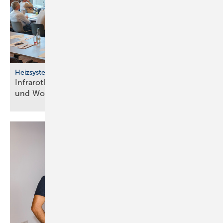
Heizsysteme
Infrarotheizung: Bau­stein für be­zahl­ba­res Bau­en
und
Woh­nen