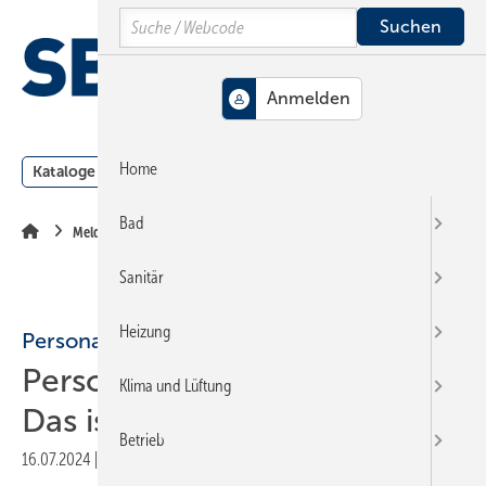
Springe
Springe
Springe
Search
auf
auf
auf
Hauptinhalt
Hauptmenü
SiteSearch
MENÜ
Home
Kataloge
Meldungen
Podcast
Produkte
Webin
Bad
Meldungen
Sanitär
Heizung
Personalien
Personal der SHK-Branche:
Klima und Lüftung
Das ist neu
Betrieb
16.07.2024
|
Druckvorschau