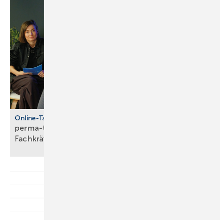
Online-Talkshow
perma-talk: so gelingt Azubi- und
Fach­kräf­te­bin­dung