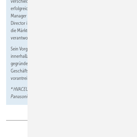
verschiedenen europäischen Ländern. Er koordinierte
erfolgreich den Markt für Heiz- und Kühllösungen als Country
Manager in den nordischen Ländern und als Deputy Managing
Director in Frankreich. Zuletzt war er als Regional Manager für
die Märkte in den Niederlanden, Großbritannien und Irland
verantwortlich.
Sein Vorgänger,
Alfred Armaos
, wird sich einer neuen Aufgabe
innerhalb des Unternehmens widmen und den Aufbau der neu
gegründeten Region BENELUX leiten und die Entwicklung des
Geschäfts mit Heiz- und Kühllösungen in dieser Region
vorantreiben.
* HVACEU ist die Heating & Cooling Solutions Division der
Panasonic Marketing Europe GmbH
Teilen
Link kopieren