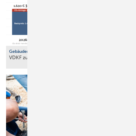
Gebäudemodernisierungsgesetz
VDKF zu
GMG-Eckpunkten