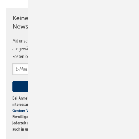
Keine Zeit? Kein Problem mit dem SBZ
Newsletter!
Mit unserem Newsletter erhalten Sie regelmäßig von uns
ausgewählte Informationen und Neuigkeiten, gebündelt und
kostenlos direkt ins Postfach.
Bei Anmeldung zu diesem Newsletter bin ich damit einverstanden, über
interessante Verlags- und Online-Angebote
der Marken der Alfons W.
Gentner Verlag GmbH & Co. KG
informiert zu werden. Diese
Einwilligung kann ich jederzeit widerrufen und eine Abmeldung ist
jederzeit möglich. Informationen zum Umgang mit Daten finden Sie
auch in unserer
Datenschutzerklärung
.