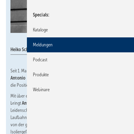
Specials
Kataloge
UWS Technologie
Meldungen
Heiko Scheu
Podcast
Seit 1. Mai hat die
UWS Technologie GmbH
ihr Team verstärkt:
Produkte
Antonio Pecht
ist neuer Marketingleiter,
Heiko Scheu
besetzt
die Position des Operations-Manager.
Webinare
Mit über einem Jahrzehnt Erfahrung in der Marketingbranche
bringt
Antonio Pecht
eine umfassende Expertise und
Leidenschaft für nachhaltige Strategien mit. Seine berufliche
Laufbahn begann nach dem Studium bei der WMF Group, gefolgt
von der globalen Markenverantwortung für die Premium
Isoliergefäße der alfi GmbH. Seine Leidenschaft für Technologie