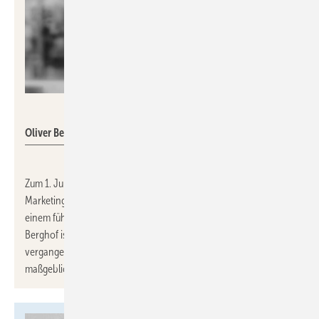
Schell
Oliver Berghof
Zum 1. Juli 2024 hat
Oliver Berghof
die Position des
Marketingleiters bei der
Schell GmbH & Co. KG
übernommen,
einem führenden Anbieter von Armaturen und Sanitärlösungen.
Berghof ist bereits seit 15 Jahren für Schell tätig und hat in den
vergangenen Jahren als stellvertretender Marketingleiter
maßgeblich zum Erfolg des Unternehmens beigetragen.