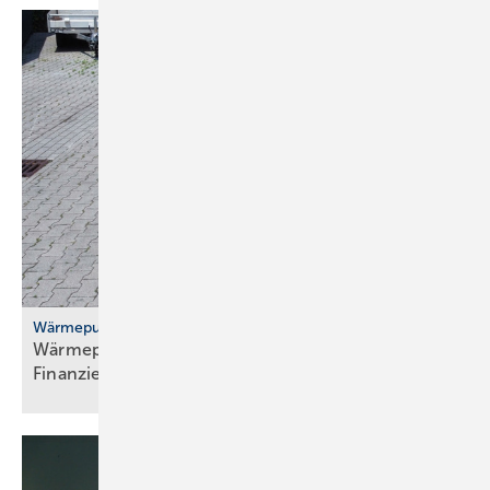
Wärmepumpenhochlauf
Wärmepumpen: gute Ideen für Transport,
Finanzierung und
Versicherung