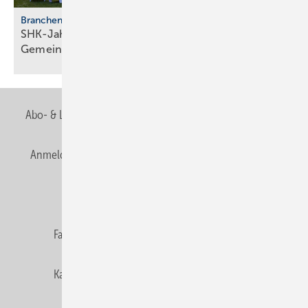
Branchentreffen
SHK-Jahreskongress 2026: Zu­kunft, Netz­werk,
Gemeinschaft
Abo- & Leserservice
AGB
Alle Inhalte chronologisch
Anmelden
Anmeldung & Registrierung
Newsletter
Datenschutz
E-Paper
Editor's choice
Fachbeiträge
Gentner Verlag
Impressum
Karriere bei Gentner
Team
Mediaservice