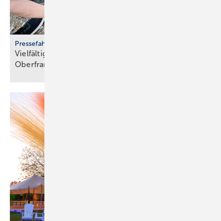
Pressefahrt des BWP
Vielfältiger Einsatz von Wärmepumpen in
Oberfranken