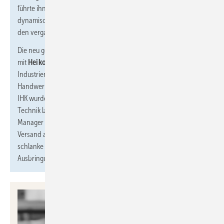
führte ihn zu einer Position als Marketingleiter bei einem
dynamisch wachsenden E-Commerce Start-up, welches er in
den vergangenen Jahren mit aufgebaut hat.
Die neu geschaffene Position des Operations-Manager wurde
mit
Heiko Scheu
besetzt. Nach seiner Lehre als
Industriemechaniker und der Weiterbildung zum
Handwerksmeister Mechanik und zum technischen Betriebswirt
IHK wurde er Produktions-/Werksleiter und Abteilungsleiter
Technik beim Unternehmen ebm-papst. Als Operations-
Manager möchte er die Produktion, interne Logistik und den
Versand auf Wachstum ausrichten, mit dem Fokus auf eine
schlanke Fertigung mit kurzen Durchlaufzeiten, einer planbaren
Ausbringung und einer „geglätteten“ Auslastung.