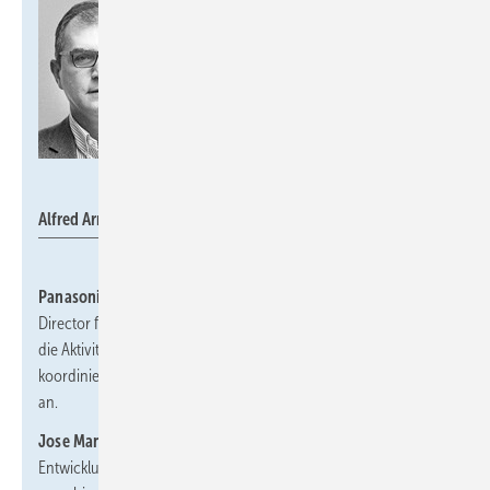
Panasonic
Alfred Armaos (li.) und Jose Manuel Alves.
Panasonic HVACEU*
hat zum 1. Juli 2024 einen neuen Regional
Director für die DACH-Region ernannt.
Jose Manuel Alves
wird
die Aktivitäten in Deutschland, Österreich und der Schweiz
koordinieren und tritt damit die Nachfolge von
Alfred Armaos
an.
Jose Manuel Alves
verfügt über umfangreiche Erfahrung in der
Entwicklung und Umsetzung von Unternehmensstrategien in