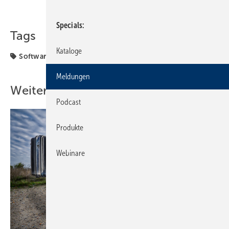
Teilen
Link kopieren
Specials
Tags
Kataloge
Software
Meldungen
Weitere Inhalte
Podcast
Produkte
Webinare