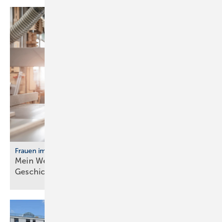
Frauen im Handwerk
Mein Weg ins Handwerk: Vier Frau­en er­zäh­len ihre
Ge­schich­te