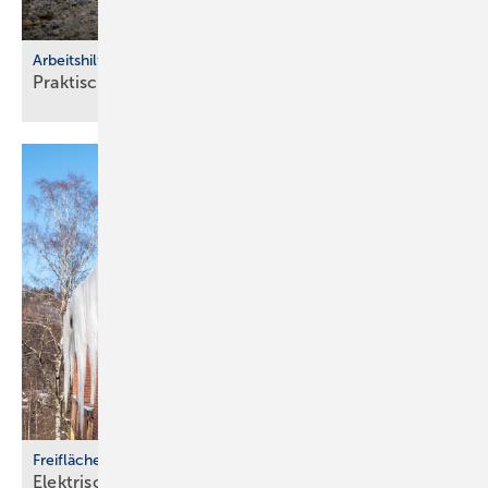
Arbeitshilfen
Praktische Hilfs­mittel für
Hand­werker
Freiflächenheizungen
Elektrische Heizsysteme unter­stützen bei