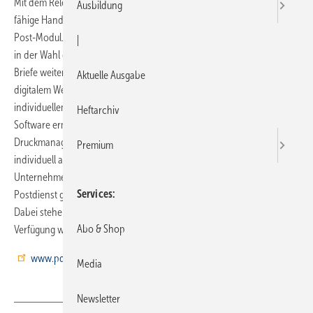
Mit dem Release 3.3.0 erweitert der Rotenburger Spezialist für Cloud-
Ausbildung
fähige Handwerkersoftware PDS seine Lösung um ein integriertes E-
Post-Modul. Mit der PDS Software sind Unternehmen künftig flexibel
|
in der Wahl der Abwicklungsmethode ihrer Briefpost. So können
Briefe weiterhin auf dem klassischen Postwege oder aber auf
Aktuelle Ausgabe
digitalem Wege über den E-Post-Dienst versendet werden – je nach
individuellem Bedarf. Die vollständige E-Post-Integration in die PDS
Heftarchiv
Software ermöglicht dem Nutzer, nach dem Auslösen im
Druckmanager per Knopfdruck die gewünschte Versandoption
Premium
individuell auszuwählen, ob z. B. ein Brief wie gewohnt im
Unternehmen über den eigenen Drucker ausgegeben oder über einen
Services
Postdienst gedruckt, gefalzt, frankiert oder versendet werden soll.
Dabei stehen dem Nutzer auch verschiedenste Ausgabe-Optionen zur
Abo & Shop
Verfügung wie etwa Duplexdruck oder Einschreiben.
www.pds.de
Media
Newsletter