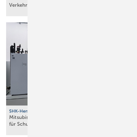
Ver­kehrs­siche­rungs­pflicht
SHK-Hersteller
Mitsubishi Electric schafft in Ham­burg mehr Raum
für
Schu­lungen