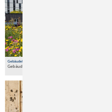
Gebäudehülle
Gebäude­be­grü­nung trotzt
Ex­trem­wet­ter