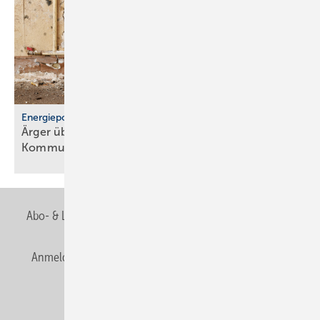
Energiepolitik
Ärger über För­der­stopp und po­li­ti­sche
Kom­mu­ni­ka­ti­on
Abo- & Leserservice
AGB
Alle Inhalte chronologisch
Anmelden
Anmeldung & Registrierung
Newsletter
Datenschutz
E-Paper
Editor's choice