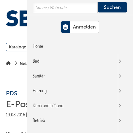
Springe
Springe
Springe
Search
auf
auf
auf
Hauptinhalt
Hauptmenü
SiteSearch
MENÜ
Home
Kataloge
Meldungen
Podcast
Produkte
Webin
Bad
Meldungen
Sanitär
Heizung
PDS
E-Post in Software integriert
Klima und Lüftung
19.08.2016
|
Veröffentlicht in
Ausgabe 16-2016
|
Druckvorschau
Betrieb