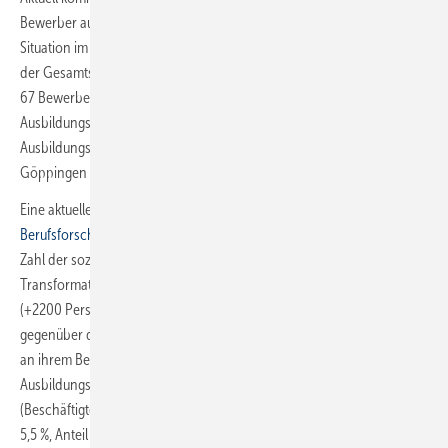
Bewerber auf 100 betriebliche Ausbildungsstellen (Vorjahr: 64). Die
Situation im Agenturbezirk Göppingen ist traditionell vergleichbar mit
der Gesamtsituation in Baden-Württemberg: Aktuell kommen dort
67 Bewerberinnen und Bewerber auf 100 betriebliche
Ausbildungsstellen (Vorjahr: 68). 35 300 gemeldete betriebliche
Ausbildungsstellen im Land sind noch unbesetzt. Im Agenturbezirk
Göppingen sind es 2574.
Eine aktuelle
Regionalstudie des Instituts für Arbeitsmarkt- und
Berufsforschung (IAB) zu den Transformationsberufen
hat gezeigt: Die
Zahl der sozialversicherungspflichtigen Auszubildenden ist in den
Transformationsberufen zwischen 2013 und 2022 um 14 %
(+2200 Personen) gewachsen und hat sich damit deutlich positiver
gegenüber dem Trend in der Gesamtwirtschaft entwickelt. Gemessen
an ihrem Beschäftigtenanteil kann von einer überproportionalen
Ausbildungsleistung der Transformationsberufe gesprochen werden.
(Beschäftigtenanteil Transformationsberufe an allen Berufen in 2022:
5,5 %, Anteil Azubis in diesen Berufen an allen Azubis: 8,0 %.)