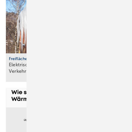
Freiflächenheizungen
Elektrische Heizsysteme unter­stützen bei
Ver­kehrs­siche­rungs­pflicht