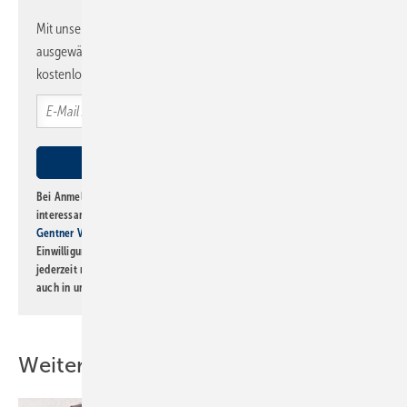
Mit unserem Newsletter erhalten Sie regelmäßig von uns
ausgewählte Informationen und Neuigkeiten, gebündelt und
kostenlos direkt ins Postfach.
Bei Anmeldung zu diesem Newsletter bin ich damit einverstanden, über
interessante Verlags- und Online-Angebote
der Marken der Alfons W.
Gentner Verlag GmbH & Co. KG
informiert zu werden. Diese
Einwilligung kann ich jederzeit widerrufen und eine Abmeldung ist
jederzeit möglich. Informationen zum Umgang mit Daten finden Sie
auch in unserer
Datenschutzerklärung
.
Weitere Inhalte