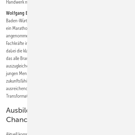
Handwerk macht hier viele Angebote.“
Wolfgang Becker
, Hauptgeschäftsführer des Fachverbands SHK
Baden-Württemberg, ergänzt: „Die Transformation im Wärmemarkt ist
ein Marathon. Das SHK-Handwerk hat diese sehr schnell
angenommen. Wir blicken auf eine sehr gute Entwicklung der
Fachkräfte im vergangenen Jahrzehnt zurück. Der Königsweg bleibt
dabei die klassische Ausbildung. Hier gilt es nicht nachzulassen. Um
das alle Branchen betreffende Ausscheiden der Babyboomer
auszugleichen, müssen die Betriebe weiterhin aktiv ausbilden. Für die
jungen Menschen bieten wir ausgezeichnete Perspektiven auf einen
zukunftsfähigen und gleichzeitig anspruchsvollen Beruf. Nur mit
ausreichend und gut ausgebildeten Fachkräften werden wir die
Transformation in Baden-Württemberg meistern.“
Ausbildungssuchende haben gute
Chancen
Aktuell kommen in Baden-Württemberg 66 Bewerberinnen und