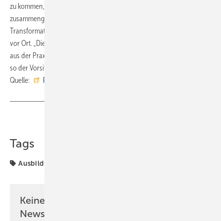
zu kommen, der am Vormittag in der Agentur für Arbeit
zusammengekommen war. Vorherrschendes Thema war auch hier die
Transformation der Wirtschaft und die aktuellen Herausforderungen
vor Ort. „Dies ist eine gute Gelegenheit, Rückmeldungen und Impulse
aus der Praxis an die Spitze der Bundesagentur für Arbeit zu geben“,
so der Vorsitzende des Verwaltungsausschusses, Ralph Wurster. ■
Quelle:
FVSHKBW
/ fl
Teilen
Link kopieren
Tags
Ausbildung
Azubi
Nachwuchskräfte
Keine Zeit? Kein Problem mit dem SBZ
Newsletter!