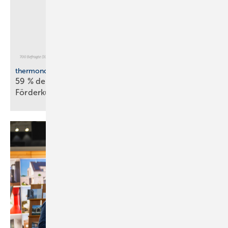
thermondo Wärmepumpen-Monitor
59 % der Haus­be­sit­zer stellen sich gegen
För­der­kür­zungen