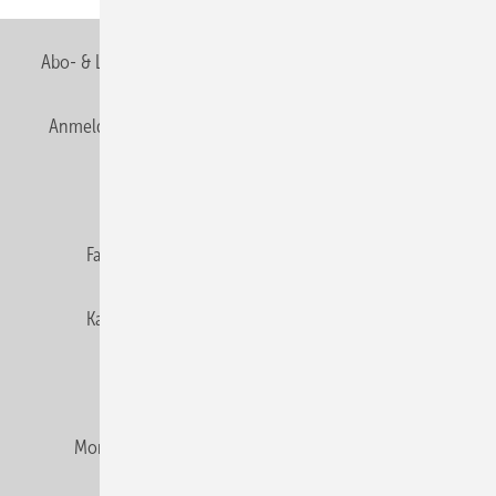
Abo- & Leserservice
AGB
Alle Inhalte chronologisch
Anmelden
Anmeldung & Registrierung
Newsletter
Datenschutz
E-Paper
Editor's choice
Fachbeiträge
Gentner Verlag
Impressum
Karriere bei Gentner
Team
Mediaservice
Mitgliedschaften und Engagement
Montagezeiten Heizung
Montagezeiten Sanitär