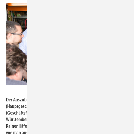
Daniel Völpel / FVSHKBW
Der Auszubildende Timo Pomeissl zeigt Wolfgang Becker
(Hauptgeschäftsführer FVSHKBW), Dr. Susanne Koch
(Geschäftsführerin Operativ in der Regionaldirektion Baden-
Württemberg), Daniel Terzenbach (Vorstand Regionen, BA) und
Rainer Häfele unter den Augen seines Meisters Julian Strazzanti,
wie man aus Wasserrohren ein Herz biegt (v.r.n.l).