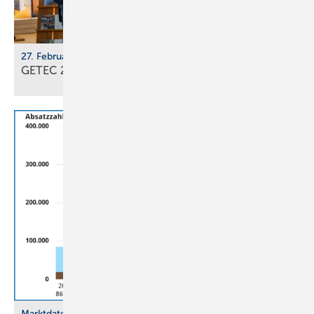
27. Februar - 1. März 2026, Messe Freiburg
GETEC 2026: En­er­gie­wen­de im
Ge­bäu­de­sek­tor
Marktdaten