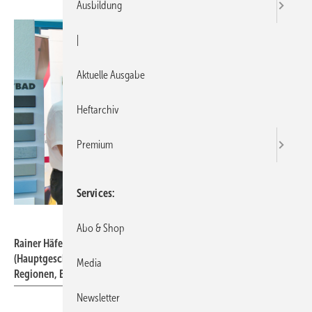
Ausbildung
|
Aktuelle Ausgabe
Heftarchiv
Premium
Services
Daniel Völpel / FVSHKBW
Abo & Shop
Rainer Häfele (Firmeninhaber), Wolfgang Becker
(Hauptgeschäftsführer FVSHKBW) und Daniel Terzenbach (Vorstand
Media
Regionen, BA) im Gespräch (v.l.n.r.)
Newsletter