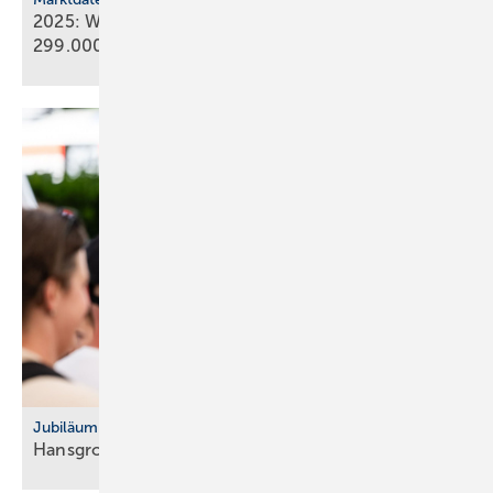
2025: Wärmepumpenabsatz steigt um 55 % auf
299.000
Geräte
Jubiläum
Hansgrohe feiert 125-jähriges
Bestehen