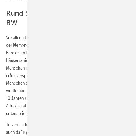
Rund 5250 Azubis im SHK-Handwerk
BW
Vor allem die zunehmenden Ausbildungszahlen in der Berufsgruppe
der Klempnerei, Sanitär, Heizung- und Klimatechnik – ein zentraler
Bereich im Rahmen der Transformationsvorhaben „energetische
Häusersanierung und Wärmewende“ – zeigt: Für viele junge
Menschen ist eine Ausbildung in diesem Beruf eine
erfolgversprechende und attraktive Option. Rund 5250 junge
Menschen durchlaufen derzeit eine Ausbildung im baden-
württembergischen SHK-Handwerk. In den zurückliegenden
10 Jahren sind die Azubi-Zahlen um mehr als 40 % gestiegen, was die
Attraktivität und Zukunftsfähigkeit dieser Klimaschutzberufe
unterstreicht.
Terzenbach hat den Tag im Bezirk der Agentur für Arbeit Göppingen
auch dafür genutzt, um mit dem Verwaltungsausschuss ins Gespräch