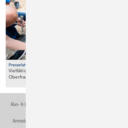
Pressefahrt des BWP
Vielfältiger Einsatz von Wärmepumpen in
Oberfranken
Abo- & Leserservice
AGB
Alle Inhalte chronologisch
Anmelden
Anmeldung & Registrierung
Newsletter