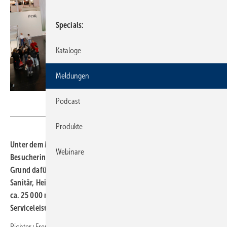
Specials
Kataloge
Meldungen
Daniel Loeb
Podcast
Produkte
Unter dem Motto „Ideen. Partner. Perspektiven“ holten sich die
Webinare
Besucherinnen und Besucher der RIFA in Nürnberg neuen Input.
Grund dafür waren die knapp 270 Aussteller aus den Bereichen
Sanitär, Heizung und Klima. Sie stellten sich auf der
ca. 25 000 m² großen Fläche mit ihren Produktinnovationen und
Serviceleistungen vor.
Richter+Frenzel präsentierte auf seiner Bühne ein Vortragsprogramm