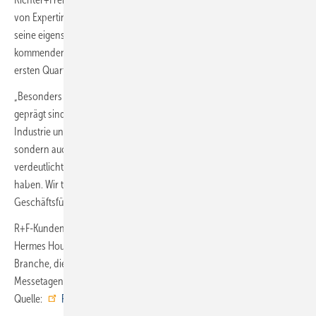
von Expertinnen und Experten aus der Branche und stellte erstmalig
seine eigenständigen Sanitärmarke FOR vor. Fünf Serien sind für die
kommenden Jahre geplant. Mit Odivis und Leano startet FOR im
ersten Quartal 2024.
„Besonders in Zeiten, in denen die Schlagzeilen von Messe-Absagen
geprägt sind, sind wir stolz darauf, dass nicht nur so viele Partner aus
Industrie und Handwerk unserer Einladung zur RIFA gefolgt sind,
sondern auch rund 10 000 R+F-Kunden. Das hat uns nochmal
verdeutlicht, welche besondere Stellung wir innerhalb der Branche
haben. Wir treffen den Nerv der Branche.“, so Robert Oberberger,
Geschäftsführer R+F.
R+F-Kunden konnten den Messetag u.a. bei Atze Schröder und der
Hermes House Band ausklingen lassen. Der Zusammenhalt einer
Branche, die derzeit mehr denn je gefordert wird, war an den beiden
Messetagen bei allen spürbar. ■
Quelle:
Richter+Frenzel
/ fl