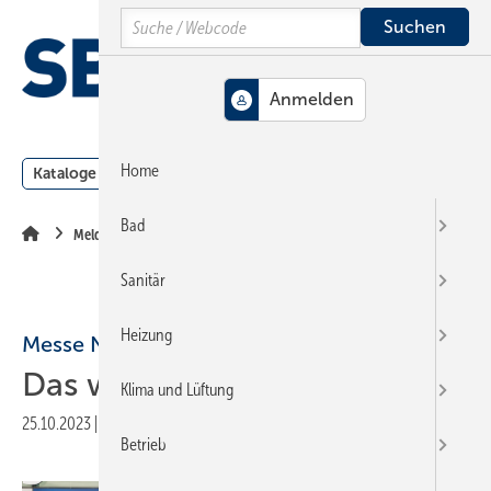
Springe
Springe
Springe
Search
auf
auf
auf
Hauptinhalt
Hauptmenü
SiteSearch
MENÜ
Home
Kataloge
Meldungen
Podcast
Produkte
Webin
Bad
Meldungen
Sanitär
Heizung
Messe Nürnberg
Das war die RIFA 2023
Klima und Lüftung
25.10.2023
|
Druckvorschau
Betrieb