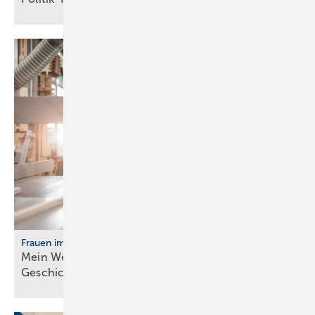
Frauen im Handwerk
Mein Weg ins Handwerk: Vier Frau­en er­zäh­len ihre
Ge­schich­te