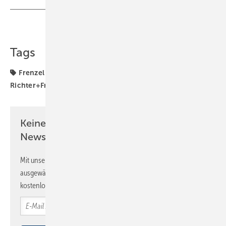
Teilen
Link kopieren
Tags
Frenzel
Messe Nürnberg
Messen
Richter+Frenzel
Keine Zeit? Kein Problem mit dem SBZ
Newsletter!
Mit unserem Newsletter erhalten Sie regelmäßig von uns
ausgewählte Informationen und Neuigkeiten, gebündelt und
kostenlos direkt ins Postfach.