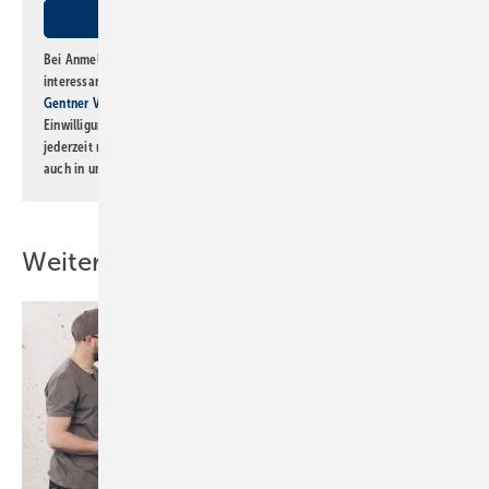
Bei Anmeldung zu diesem Newsletter bin ich damit einverstanden, über
interessante Verlags- und Online-Angebote
der Marken der Alfons W.
Gentner Verlag GmbH & Co. KG
informiert zu werden. Diese
Einwilligung kann ich jederzeit widerrufen und eine Abmeldung ist
jederzeit möglich. Informationen zum Umgang mit Daten finden Sie
auch in unserer
Datenschutzerklärung
.
Weitere Inhalte