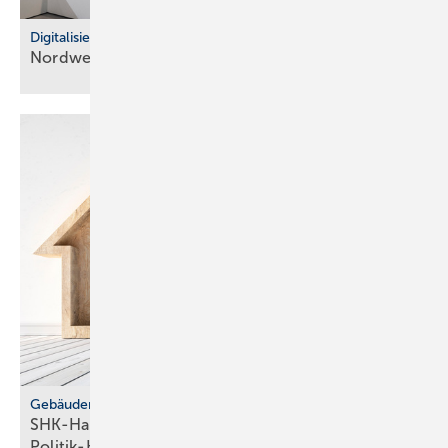
Digitalisierung im Fachhandel
Nordwest: So war der IT Community Day
2025
Gebäudemodernisierungsgesetz
SHK-Handwerk: ver­läss­li­che Hei­zungs­wahl statt
Po­li­tik-Hö­rig­keit