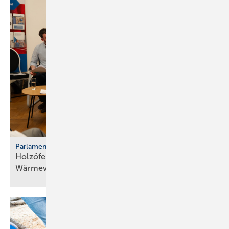
Parlamentarischer Kaminabend
Holzöfen als Resilienz­fak­tor der
Wärme­ver­sor­gung