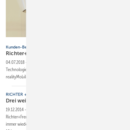
Richter+Frenzel
Kunden-Beratung
Richter+Frenzel: Mobile
Bad-Präsentation
04.07.2018
-
Der Fachgroßhändler Richter+Frenzel hat eine neuartige
Technologie für die Bad-Präsentation entwickeln lassen:
realityMobile
RICHTER + FRENZEL
Drei weitere Standorte werden
GmbHs
19.12.2014
-
Seit Januar 2013 stellt der Fachgroßhändler
Richter+Frenzel seine Unternehmensstruktur neu auf und wandelt
immer wieder Standorte in eigenständige GmbHs um. Zu den bisher