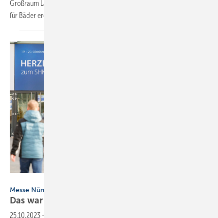
Großraum Landshut eine Ausstellung mit neuem Vermarktungskonzept
für Bäder
eröffnet.
Richter+Frenzel
Messe Nürnberg
Das war die RIFA
2023
25.10.2023
-
Die Fachmesse von Richter+Frenzel feierte in der