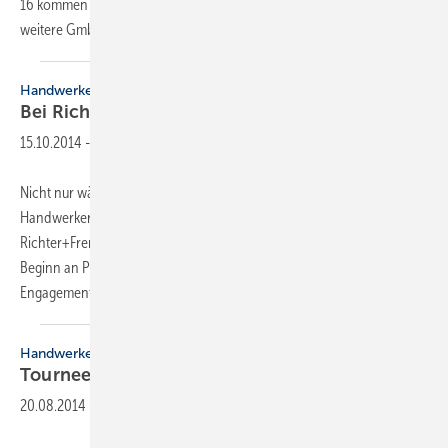
16 kommen mit den Standorten Erlangen, Zwickau und Kassel drei
weitere GmbHs dazu. Die dortigen Niederlassungsleiter
werden...
Handwerkermarke
Bei Richter+Frenzel
aktiv
15.10.2014
-
Nicht nur während eines besonderen Infotages der
Handwerkermarke in der Coburger Niederlassung von
Richter+Frenzel zeigt Duravit Präsenz. Der Markenhersteller ist von
Beginn an Partner der Handwerkermarke und unterstreicht jetzt mit
Engagement die leistungsstarke Partnerschaft mit
dem...
Handwerkermarke
Tournee bei Richter+Frenzel
erfolgreich
20.08.2014
-