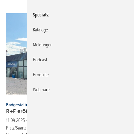
Specials
Kataloge
Meldungen
Podcast
Produkte
Webinare
Richter+Frenzel
Badgestaltung
R+F eröffnet Bäder-Store in Bad
Kreuz­nach
11.09.2025
-
Richter+Frenzel hat seinen 4. Bäder-Store in Rheinland-
Pfalz/Saarland eröffnet. Die Eröffnungsfeier zog über 150 Gäste aus