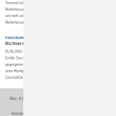
Tremmel zeichnet seit Januar 2014 als Verkaufsleiter für die
Niederlassung in Gräfelfing verantwortlich. Zuvor war Tremmel, der
seit mehr als 30 Jahren in der SHK-Branche tätig ist, als Verkaufs- und
Niederlassungleiter bei einem
SHK-Großhändler...
PANORAMA
Richter+Frenzel im
Umbruch
01.06.2002
-
In Bayern ist Richter+Frenzel seit Jahrzehnten eine feste
Größe. Durch die Übernahme von zehn Niederlassungen der Konkurs
gegangenen Sebold-Gruppe zum 1. 1. 2002 hat das Großhandelshaus
seine Marktposition ausgebaut. Anläßlich der IFH informierte die
Geschäftsleitung über die strategische
Neuausrichtung.
Abo- & Leserservice
AGB
Alle Inhalte chronologisch
Anmelden
Anmeldung & Registrierung
Newsletter