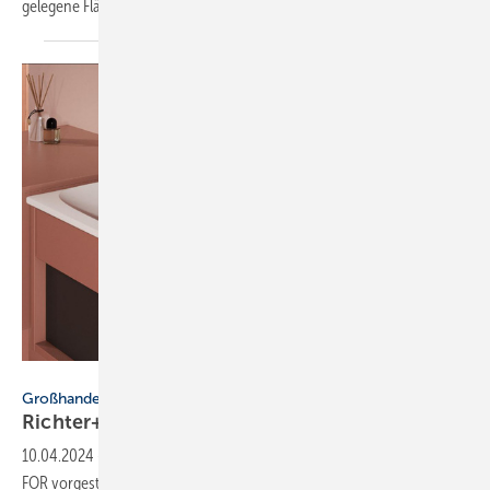
gelegene Flächen für weitere Logistikzentren
investiert.
FOR
Großhandel
Richter+Frenzel: Vertrieb für Marke FOR
startet
10.04.2024
-
Im vergangenen Herbst hat Richter+Frenzel die Marke
FOR vorgestellt. Nun startet der Vertrieb der ersten beiden
Serien.