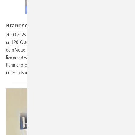
Bild: Richter+Frenzel
Branchentreffen im
Oktober
20.09.2023
-
Das Großhandelshaus Richter + Frenzel öffnet am 19.
und 20. Oktober die Tore der Messehallen in Nürnberg zur RIFA. Unter
dem Motto „Ideen. Partner. Perspektiven“ können Branchentrends
live erlebt werden. Darüber hinaus erwartet die Messebesucher ein
Rahmenprogramm mit vielen Expertenvorträgen und ein
unterhaltsames
Abendprogramm.