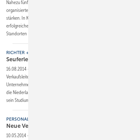
Nahezu fünf Monate dauerte die Roadshow, die Richter+Frenzel
organisierte, um die Handwerkermarke beim Fachhandwerk zu
stärken. In Köln fand am 10. Juli die Abschlussveranstaltung der
erfolgreichen Reihe statt. An insgesamt zwölf ausgesuchten R+F SE-
Standorten präsentierte der
Fachgroßhändler...
RICHTER + FRENZEL
Seuferlein ist R+F-Verkaufsleiter in
Suhl
16.08.2014
-
Mit 26 Jahren zählt Steffen Seuferlein zu den jüngsten
Verkaufsleitern bei Richter+Frenzel. Als Student fing er 2007 im
Unternehmen an und zeichnet seit dem 1. August verantwortlich für
die Niederlassung Suhl. 2010 beendete Seuferlein bei Richter+Frenzel
sein Studium Bachelor of Arts und
bewies...
PERSONALIE
Neue Verkaufsleiter bei
Richter+Frenzel
10.05.2014
-
Der gelernte Groß- und Außenhandelskaufmann Robert