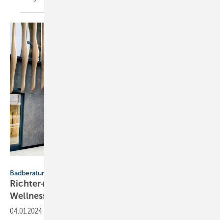
Richter+Frenzel
Badberatung
Richter+Frenzel eröffnet „Bäder &
Wellness-Store“
04.01.2024
-
Richter+Frenzel hat im bayerischen Dorfen im