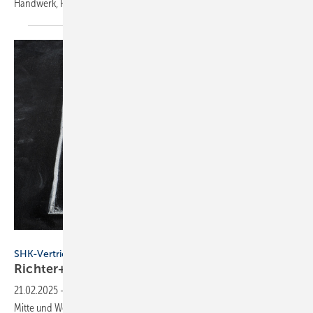
Handwerk, Planung und Industrie
an.
Daniel Coulmann - stock.adobe.com
SHK-Vertrieb
Richter+Frenzel stellt Vertrieb neu
auf
21.02.2025
-
R+F erweitert den Vertrieb um die neuen Regionen Süd,
Mitte und West. Wer die Leitung übernimmt und was das für die