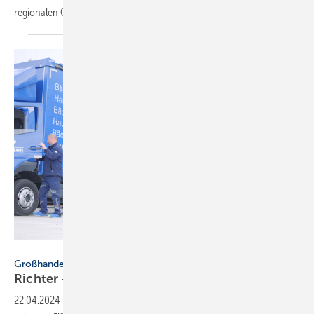
regionalen GmbHs
bedeutet.
Richter + Frenzel
Großhandel
Richter + Frenzel investiert in
Logistik
22.04.2024
-
Großhändler Richter + Frenzel hat in strategisch günstig