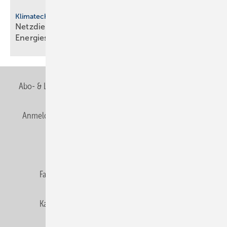
Klimatechnik
Netzdienliche HLK-Sys­te­me: Neue Rol­le im
En­er­gie­sys­tem
Abo- & Leserservice
AGB
Alle Inhalte chronologisch
Anmelden
Anmeldung & Registrierung
Newsletter
Datenschutz
E-Paper
Editor's choice
Fachbeiträge
Gentner Verlag
Impressum
Karriere bei Gentner
Team
Mediaservice