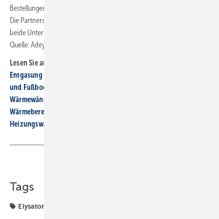
Bestellungen an die E-Mail-Adresse
bestellung@elysator.de
richten.
Die Partnerschaft soll Heiz- und Kühlsysteme effizienter gestalten und
beide Unternehmen näher an ihre Kunden bringen. ■
Quelle: Adey / ml
Lesen Sie auch:
Entgasung und ­Heizungswasser­ aufbereitung bei Wärmepumpe
und Fußbodenheizung
Wä rmewände in der Praxis (Teil 5) – Erneuerung der
Wärmebereitstellung/-erzeugung
Heizungswasser­aufbe­reitung mit smarter Nachspeisung
Teilen
Link kopieren
Tags
Elysator
Kooperation
Vertrieb