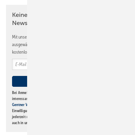
Keine Zeit? Kein Problem mit dem SBZ
Newsletter!
Mit unserem Newsletter erhalten Sie regelmäßig von uns
ausgewählte Informationen und Neuigkeiten, gebündelt und
kostenlos direkt ins Postfach.
Bei Anmeldung zu diesem Newsletter bin ich damit einverstanden, über
interessante Verlags- und Online-Angebote
der Marken der Alfons W.
Gentner Verlag GmbH & Co. KG
informiert zu werden. Diese
Einwilligung kann ich jederzeit widerrufen und eine Abmeldung ist
jederzeit möglich. Informationen zum Umgang mit Daten finden Sie
auch in unserer
Datenschutzerklärung
.