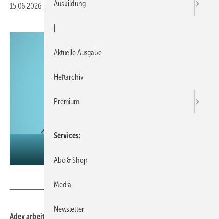
Ausbildung
15.06.2026
|
Druckvorschau
|
Aktuelle Ausgabe
Heftarchiv
Premium
Services
Abo & Shop
jozefmicic - stock.adobe.com
Media
Newsletter
Adey arbeitet ab 2026 mit der Elysator Engineering GmbH