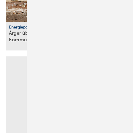
Energiepolitik
Ärger über För­der­stopp und po­li­ti­sche
Kom­mu­ni­ka­ti­on