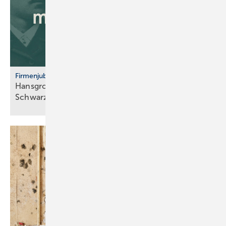
Firmenjubiläum
Hansgrohe: 125 Jahre Sa­ni­tär­tech­nik aus dem
Schwarz­wald