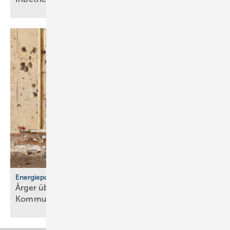
Energiepolitik
Ärger über För­der­stopp und po­li­ti­sche
Kom­mu­ni­ka­ti­on