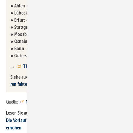
●
Ahlen – 18.11.2025
●
Lübeck
–
22.11.2025,
●
Erfurt
–
28.11.2025
●
Stuttgart
–
26.01.2026
●
Moosburg
–
04.02.2026
●
Osnabrück
–
13.02.2026
●
Bonn
–
26.02.2026
●
Gütersloh
–
03.03.2026
→
Tickets & Informationen
Siehe auch:
Wärmepumpen-Infotage: Kom­mu­nen in­for­mie­
ren fak­ten­ba­siert
Quelle:
Mitsubishi Electric
/ ml
Lesen Sie auch:
D ie Vorlauftemperatur bedarfsgeführt regeln und so die Effizienz
erhöhen