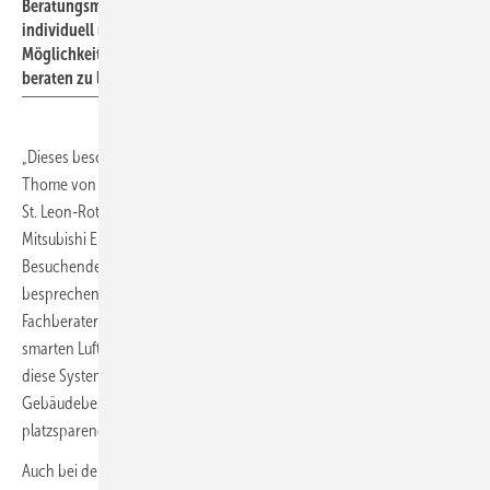
Beratungsmarathons die Chance, sich
individuell und ausführlich zu ihren
Möglichkeiten in Bezug auf Wärmepumpen
beraten zu lassen.
„Dieses besondere Angebot kam hervorragend an“, sagt Florian
Thome von Kösters GmbH Kälte-, Klima- und Wärmepumpentechnik,
St. Leon-Rot. „Unser gesamtes Team war mit Unterstützung von
Mitsubishi Electric permanent im Einsatz, um sich mit interessierten
Besuchenden auszutauschen, ihre individuellen Vorhaben zu
besprechen und Fragen zu klären. Dabei konnten wir unsere Rolle als
Fachberater voll ausspielen und mit Luft/Wasser-Wärmepumpen und
smarten Luft/Luft-Systemen vielfältige Lösungen präsentieren. Gerade
diese Systeme weckten großes Interesse, denn sie bieten auch im
Gebäudebestand eine zukunftsfähige Heizlösung – effizient,
platzsparend und klimaschonend.“
Auch bei den folgenden Veranstaltungen sind mit Mitsubishi Electric-