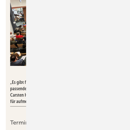
Anja Floetenmeyer-Woltmann
„Es gibt für jedes Haus und jede Lebenssituation eine
passende Wärmepumpe“ – überzeugt von dieser These sorgte
Carsten Herbert in seinem Vortrag bis in die letzte Stuhlreihe
für aufmerksame Zuhörer.
Termine und Anmeldung: