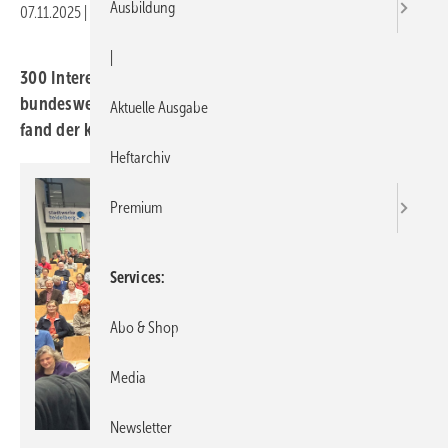
Ausbildung
07.11.2025
|
Druckvorschau
|
300 Interessierte kamen zur ersten Ver­an­stal­tung der
bundes­weiten Wärme­pumpen-Info­tage. Großen Anklang
Aktuelle Ausgabe
fand der kosten­freie Beratungs­marathon.
Heftarchiv
Premium
Services
Abo & Shop
Media
Newsletter
Anja Floetenmeyer-Woltmann