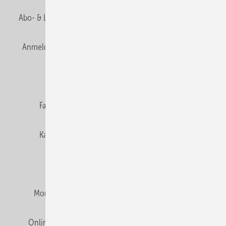
Abo- & Leserservice
AGB
Alle Inhalte chronologisch
Anmelden
Anmeldung & Registrierung
Newsletter
Datenschutz
E-Paper
Editor's choice
Fachbeiträge
Gentner Verlag
Impressum
Karriere bei Gentner
Team
Mediaservice
Mitgliedschaften und Engagement
Montagezeiten Heizung
Montagezeiten Sanitär
Online Mediadaten
Privacy Manager
RSS-Feed