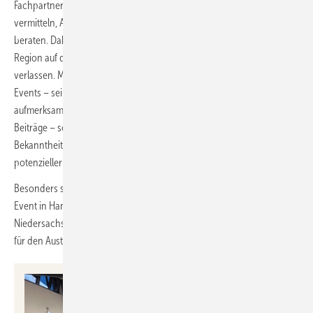
Fachpartnern wieder lokale Heizungsexperten vor Ort, um Wissen zu
vermitteln, Antworten zu geben sowie persönlich und objektgenau zu
beraten. Dabei können sich die teilnehmenden Fachpartner aus der
Region auf die umfassende Unterstützung von Mitsubishi Electric
verlassen. Mithilfe umfangreicher Werbemaßnahmen im Vorfeld des
Events – sei es durch Anzeigen in lokalen Tageszeitungen,
aufmerksamkeitsstarke Außenwerbung und zahlreiche Social-Media-
Beiträge – sorgt der Ratinger Wärmepumpenhersteller für die
Bekanntheit der Heizungswende-Tour und damit für starken Zulauf
potenzieller Kunden bei seinen Fachpartnern im Handwerk.
Besonders spannend für
Vermieter in Mehrfamilienhäusern
ist das
Event in Hannover, wo Dr. Jens Clausen, Wärmewende-Experte aus
Niedersachsen, in seinem Vortrag auch Luft/Luft-Systeme als Lösung
für den Austausch von Gas-Etagenheizungen vorstellen wird.