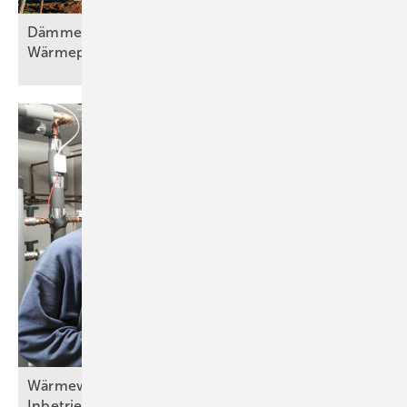
Dämmen, Heizungssanierung und
Wärmepumpentechnologie, Teil
2
Wärm ewände in der Praxis (Teil 6) – Fertigstellung,
Inbetriebnahme und
Übergabe