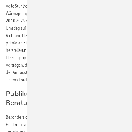
Volle Stuhlreihen, interessierte Hausbesitzer und jede Menge
Wärmepumpen-Wissen: In der Steinbachhalle Heidelberg kamen am
20.10.2025 mehr als 300 Menschen zusammen, die sich für den
Umstieg auf die Wärmepumpe interessieren und den Schritt in
Richtung Heizungswende gehen möchten. Die Initiative richtet sich
primär an Ein- und Zweifamilienhausbesitzer, die
herstellerunabhängig, kostenlos und praxisnah über ihre
Heizungsoptionen informiert werden möchten. Neben anschaulichen
Vorträgen, die die Wärmepumpe an sich im Fokus hatten, wurde von
der Antragstellung über die Kosten bis hin zu Finanzierungen auch das
Thema Förderung von allen Seiten beleuchtet.
Publikumsmagnet
Beratungsmarathon
Besonders großen Anklang fand der Beratungsmarathon beim
Publikum: Vor und nach dem Vortrag standen die Fachpartner ohne
Termin und gratis allen Besuchenden zur Verfügung, die sich