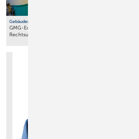
Gebäudemodernisierungsgesetz
GMG-Eckpunkte: zwi­schen Er­leich­te­rung und
Rechts­un­si­cher­heit