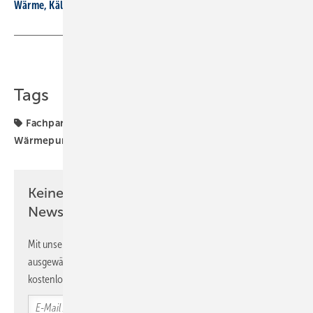
Wärme, Kälte, Wasser und Strom – vorsätzlich nachhaltig
Teilen
Link kopieren
Tags
Fachpartner
Mitsubishi Electric
Wärmepumpe
Wärmepumpen-Rollout
Wärmepumpenhochlauf
Keine Zeit? Kein Problem mit dem SBZ
Newsletter!
Mit unserem Newsletter erhalten Sie regelmäßig von uns
ausgewählte Informationen und Neuigkeiten, gebündelt und
kostenlos direkt ins Postfach.