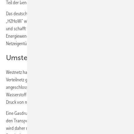
Teil der benötigten Raumwärme.
Das deutschlandweit einmalige Forschungs- und Entwicklungsprojekt
„H2HoWi“ wurde vom Deutschen Brennstoffinstitut Freiberg begleitet
und schafft wichtige Voraussetzungen für das Gelingen der
Energiewende vor Ort. Unterstützt wird das Projekt vom regionalen
Netzeigentümer Energienetze Holzwickede.
Umstellung der Erdgasleitung
Westnetz hat eine vorhandene Mitteldruck-Erdgasleitung vom
Verteilnetz getrennt und an einen Wasserstoffspeicher
angeschlossen. Dieser wird mit grün zertifiziertem, klimaneutralem
Wasserstoff der Qualität 3.0 (Reinheit 99,9 %) gefüllt, der bei einem
Druck von max. 40 bar gespeichert wird.
Eine Gasdruckregelmessanlage regelt den Druck des Wasserstoffs für
den Transport herunter. Wie Erdgas ist Wasserstoff geruchslos und
wird daher mit dem gleichen Geruchsstoff wie Erdgas versehen.