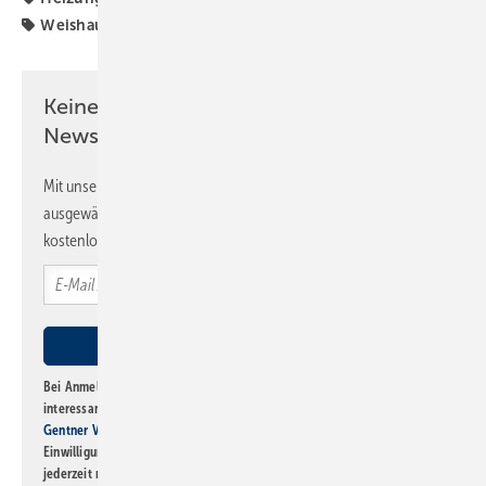
Weishaupt
Keine Zeit? Kein Problem mit dem SBZ
Newsletter!
Mit unserem Newsletter erhalten Sie regelmäßig von uns
ausgewählte Informationen und Neuigkeiten, gebündelt und
kostenlos direkt ins Postfach.
Bei Anmeldung zu diesem Newsletter bin ich damit einverstanden, über
interessante Verlags- und Online-Angebote
der Marken der Alfons W.
Gentner Verlag GmbH & Co. KG
informiert zu werden. Diese
Einwilligung kann ich jederzeit widerrufen und eine Abmeldung ist
jederzeit möglich. Informationen zum Umgang mit Daten finden Sie