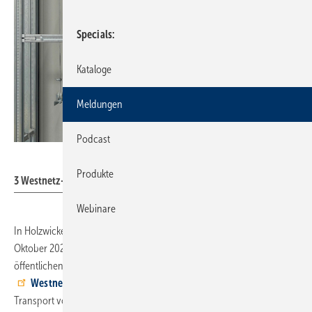
Specials
Kataloge
Meldungen
Podcast
Weishaupt
Produkte
3 Westnetz-Kunden heizen mit Wasserstoff-Brennwertgeräten.
Webinare
In Holzwickede, einer Gemeinde bei Dortmund, fließt seit
Oktober 2022 100 % grüner Wasserstoff (H
) durch eine Leitung der
2
öffentlichen Erdgasversorgung. Der Verteilnetzbetreiber
Westnetz GmbH
hat dazu einen Teil des Erdgasnetzes für den
Transport von H
umgestellt. 3 Unternehmen erzeugen damit einen
2