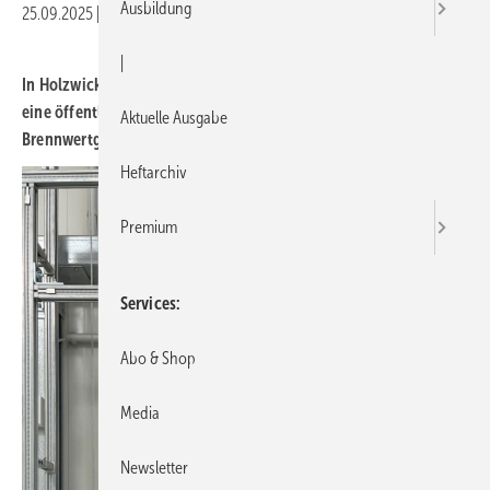
Ausbildung
25.09.2025
|
Druckvorschau
|
In Holzwickede fließt seit Oktober
2022 reiner Wasserstoff durch
eine öffentliche Erdgasleitung. Weishaupt liefert dafür
Aktuelle Ausgabe
Brennwertgeräte mit Zulassung für 100
%
H
.
2
Heftarchiv
Premium
Services
Abo & Shop
Media
Newsletter