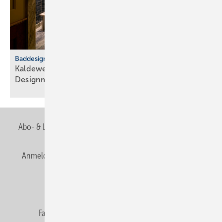
Baddesign
Kaldewei: Badkultur trifft euro­päische
Design­metropolen
Abo- & Leserservice
AGB
Alle Inhalte chronologisch
Anmelden
Anmeldung & Registrierung
Newsletter
Datenschutz
E-Paper
Editor's choice
Fachbeiträge
Gentner Verlag
Impressum