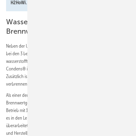
H2HoWi.
Wasserstofftaugliche Gas-
Brennwertgeräte
Neben der Umstellung der Erdgasleitung waren auch Anpassungen
bei den 3 beteiligten Kunden erforderlich. Dort wurden
wasserstofftaugliche Gas-Brennwertgeräte Weishaupt Thermo
Condens® installiert: 2 Geräte mit 32 kW Leistung, eines mit 15 kW.
Zusätzlich ist in einem Showroom ein 32 kW-Gerät in Betrieb. Sie
verbrennen den reinen Wasserstoff nahezu emissionsfrei.
Als einer der ersten Hersteller hat Weishaupt für das neue Gas-
Brennwertgerät Thermo Condens® die Gerätezulassung für den
Betrieb mit 100 % Wasserstoff erhalten. Das neue Brennwertgerät gibt
es in den Leistungen 15, 25 oder 32 kW. Erstmals ist eine komplett
überarbeitete Regelung samt Bedienkonzept eingesetzt. Entwickler
und Hersteller ist Neuberger, der Experte für Regelung, Steuerung und