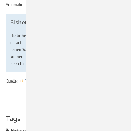
Automation in der Weishaupt Gruppe.
Bisherige Erkenntnisse
Die bisherigen Erkenntnisse aus dem Projekt H2HoWi deuten
darauf hin, dass bestehende Gasverteilnetze in der Lage sind,
reinen Wasserstoff zu transportieren. Die betrieblichen Abläufe
können problemlos auf das „neue” Gas angepasst werden. Der
Betrieb der Einrichtung ist zunächst bis Ende 2026 geplant.
Quelle:
Weishaupt
/ fl
Teilen
Link kopieren
Tags
Heizungstechnik
Wasserstoff
Wasserstoff-Heizung