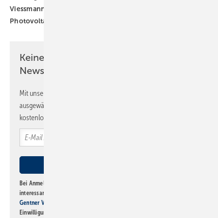
Viessmann
Wärmepumpe
Wärmepumpe-
Photovoltaik-Speicher-Kombination
Keine Zeit? Kein Problem mit dem SBZ
Newsletter!
Mit unserem Newsletter erhalten Sie regelmäßig von uns
ausgewählte Informationen und Neuigkeiten, gebündelt und
kostenlos direkt ins Postfach.
Bei Anmeldung zu diesem Newsletter bin ich damit einverstanden, über
interessante Verlags- und Online-Angebote
der Marken der Alfons W.
Gentner Verlag GmbH & Co. KG
informiert zu werden. Diese
Einwilligung kann ich jederzeit widerrufen und eine Abmeldung ist