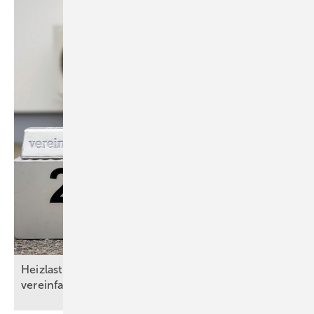
Heizlasten nach DIN/TS ­12831-1:2020-04 – das
vereinfachte Verfahren reicht oft
aus