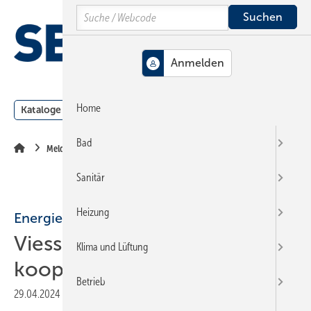
Springe
Springe
Springe
Search
auf
auf
auf
Hauptinhalt
Hauptmenü
SiteSearch
MENÜ
Home
Kataloge
Meldungen
Podcast
Produkte
Webin
Bad
Meldungen
Sanitär
Heizung
Energiewende
Viessmann und Badenova
Klima und Lüftung
kooperieren
Betrieb
29.04.2024
|
Druckvorschau