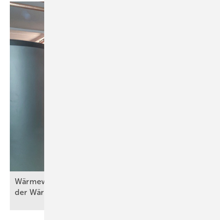
Wä rmewände in der Praxis (Teil 5) – Erneuerung
der
Wärmebereitstellung/-erzeugung