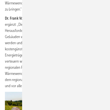
Wärmewende bezahlbar und zukunftssicher in jeden Privathaushalt
zu bringen.“
Dr. Frank Voßloh, Geschäftsführer Viessmann Deutschland
,
ergänzt: „Die Wärmewende in Deutschland ist eine Jahrhundert
Herausforderung und auch eine Chance. Die Wärmeversorgung von
Gebäuden wird in Zukunft vor allem mit Wärmepumpen umgesetzt
werden und dadurch ergibt sich mittel- bis langfristig eine
kostengünstigere und nachhaltigere Versorgung als mit fossilen
Energieträgern, die sich durch steigende CO
-Abgaben sukzessive
2
verteuern werden. Daher freuen wir uns, mit badenova einen starken
regionalen Partner an unserer Seite zu haben, damit die Kunden die
Wärmewende von zu Hause aus machen können. Gemeinsam mit
dem regionalen Handwerk können wir das umsetzen, für uns heute
und vor allem für nachfolgende Generationen.”