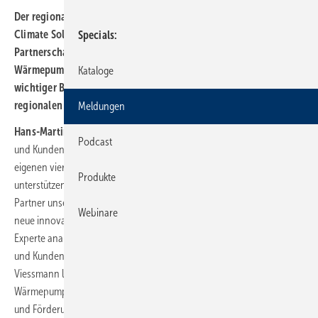
Der regionale Energieversorger Badenova und Viessmann
Climate Solutions kooperieren künftig. Im Fokus der
Specials
Partnerschaft steht der Umbau von Heiztechnik auf
Wärmepumpen und PV-Stromspeicher im privaten Bereich. Ein
Kataloge
wichtiger Baustein der Kooperation ist die Einbindung des
regionalen Handwerks.
Meldungen
Hans-Martin Hellebrand, Vorstand Badenova
: „Unsere Kundinnen
Podcast
und Kunden wollen die Energie- und Wärmewende auch in den
eigenen vier Wänden aktiv mitgestalten. Um sie hierbei bestmöglich zu
Produkte
unterstützen, haben wir gemeinsam mit Viessmann als strategischem
Partner unser bestehendes Produktportfolio weiterentwickelt und um
Webinare
neue innovative Angebote ergänzt: Als Energie- und Infrastruktur-
Experte analysiert Badenova die Gebäudesituation der Kundinnen
und Kunden vor Ort, um die individuell optimale Lösung zu finden.
Viessmann liefert passgenau die erstklassige Hardware in Form von
Wärmepumpen und kümmert sich um die individuelle Finanzierung
und Förderung. Ein rundum sorgenfreies Paket, um die Energie- und