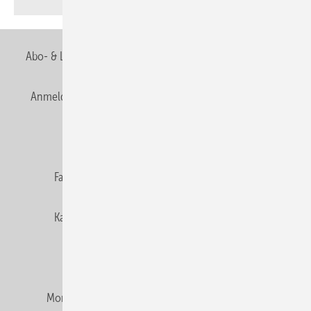
Abo- & Leserservice
AGB
Alle Inhalte chronologisch
Anmelden
Anmeldung & Registrierung
Newsletter
Datenschutz
E-Paper
Editor's choice
Fachbeiträge
Gentner Verlag
Impressum
Karriere bei Gentner
Team
Mediaservice
Mitgliedschaften und Engagement
Montagezeiten Heizung
Montagezeiten Sanitär