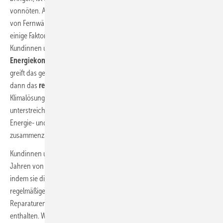
vonnöten. Alter und Art der Heizung, perspektivische Verfügbarkeit
von Fernwärme und energetischer Zustand des Hauses sind nur
einige Faktoren, die hierfür betrachtet werden. Gemeinsam mit den
Kundinnen und Kunden wird ein schlüssiges und
individuelles
Energiekonzept
erarbeitet. Fällt die Wahl auf eine Wärmepumpe,
greift das gemeinsame Angebot. Badenova beauftragt und steuert
dann das
regionale Handwerk
mit den Arbeiten, bei denen dann die
Klimalösungen von Viessmann zum Einsatz kommen. Damit
unterstreichen beide Partner den Ansatz, bei der Gestaltung der
Energie- und Wärmewende eng mit dem regionalen Handwerk
zusammenzuarbeiten.
Kundinnen und Kunden profitieren über einen Zeitraum von bis zu 15
Jahren von umfassendem Service und uneingeschränkter Garantie,
indem sie die
Wärmepumpe leasen
. Im Leistungsumfang sind
regelmäßige Wartungen, die Bereitstellung von Ersatzteilen,
Reparaturen sowie eine rund um die Uhr erreichbare Notfallhotline
enthalten. Wenn die Anlage förderberechtigt ist, wird die