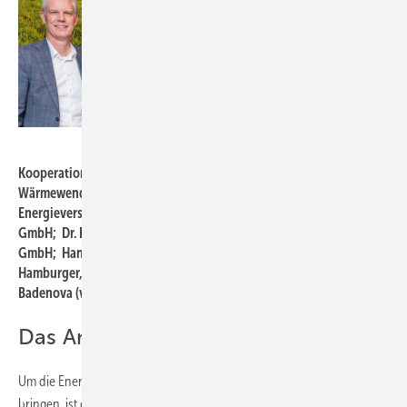
Viessmann / Badenova
Kooperation für eine bezahlbare und zukunftssichere Energie- und
Wärmewende: Norbert Neuhaus, Leiter Vertrieb Deutschland für
Energieversorger und Energiedienstleister, Viessmann Deutschland
GmbH; Dr. Frank Voßloh, Geschäftsführer Viessmann Deutschland
GmbH; Hans-Martin Hellebrand, Vorstand Badenova; Hans-Jürgen
Hamburger, Leiter Systemlösungen Wärme und Erzeugung,
Badenova (v.l.n.r.).
Das Angebot zusammengefasst
Um die Energiewende in die eigenen vier Wände der Menschen zu
bringen, ist eine genaue Analyse der individuellen Wohnsituation