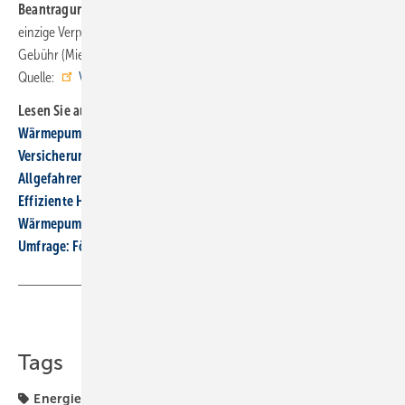
Beantragung der entsprechenden Fördermittel
übernommen. Die
einzige Verpflichtung besteht darin, eine vorhersehbare monatliche
Gebühr (Miete) zu entrichten. ■
Quelle:
Viessmann
/
Badenova
/ fl
Lesen Sie auch:
Wärmepumpen: gute Ideen für Transport, Finanzierung und
Versicherung
Allgefahrenversicherung: Viessmann Wärmepumpen Protect
Effiziente Heiztechnik für Einfamilienhaus Bauj. 1970
Wärmepumpenvertrieb: Mainova und Viessmann kooperieren
Umfrage: Förderung von Wärme­pum­pen wird unterschätzt
Teilen
Link kopieren
Tags
Energiewende
Kooperation
PV-Strom