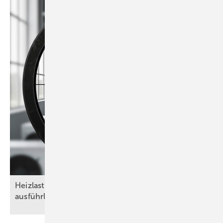
Heizlasten nach DIN/TS ­12831-­1:2020-04 – das
ausführliche Verfahren als
Goldstandard