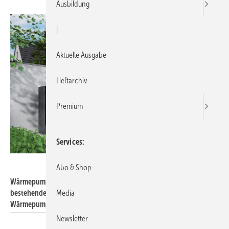
Ausbildung
|
Aktuelle Ausgabe
Heftarchiv
Premium
Services
Viessmann
Abo & Shop
Wärmepumpen sind bereits Standard in vielen Neubauten. Auch in
bestehenden Gebäuden kann eine alte Heizung durch eine
Media
Wärmepumpe ersetzt werden.
Newsletter