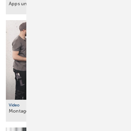
Apps und Soft­ware für Hand­werker und
Planer
Video
Montageanleitungen fürs
SHK-Fachhandwerk