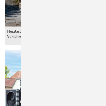
Heizlasten nach DIN/TS ­12831­-1:2020-04: Drei
Verfahren und die Qual der
Wahl