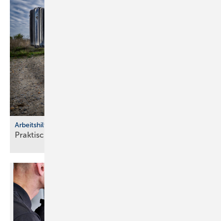
Arbeitshilfen
Praktische Hilfs­mittel für
Hand­werker