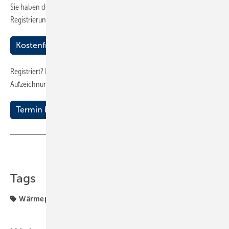
Sie haben den Wärmepumpentag verpasst? Nach einmaliger
Registrierung kann die Aufzeichnung abgerufen werden.
Kostenfreies MyGentner-Konto anlegen
Registriert? Dann bitte (vergangenen) Termin buchen,
Aufzeichnungslink per E-Mail erhalten.
Termin buchen
Teilen
Link kopieren
Tags
Wärmepumpe