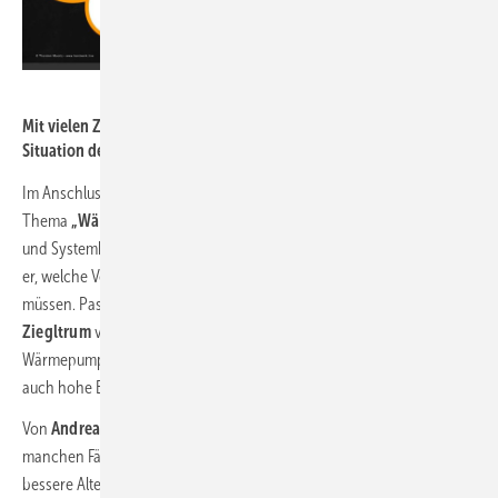
haustec.de
Mit vielen Zwischenfragen band Thorsten Moortz die aktuelle
Situation der Teilnehmer in seinen Vortrag ein.
Im Anschluss gab
Dr. Tobias Erhart
einen Überblick zum
Thema
„Wärmepumpe im Bestand“
und stellte Technologiekonzepte
und Systemkombinationen vor. Anhand praktischer Beispiele zeigte
er, welche Voraussetzungen für die Nachrüstung gegeben sein
müssen. Passend hierzu gab es auch den Vortrag von
Georg
Ziegltrum
von der Wolf GmbH – „Altbausanierung mit Luft/Wasser-
Wärmepumpe – es geht! Warum moderne Luft/Wasser-Wärmepumpen
auch hohe Effizienz schaffen.“
Von
Andreas Wimmer
von alpha innotec erfuhren wir, dass in
manchen Fällen komplett
innen aufgestellte Wärmepumpen
die
bessere Alternative sind. Und auch technisch nicht so aufwendig wie