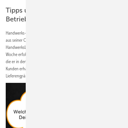
Tipps und Ideen für den
Betriebsalltag
Handwerks-Coach
Thorsten Moortz
teilte Ideen und Erfahrungen
aus seiner Coaching-Praxis: Mit seiner Hilfe schaffen kleine wie große
Handwerksbetriebe, vier bis vierzig Anfragen zu Wärmepumpen pro
Woche erfolgreich zu verwalten. Durch die systematischen Ansätze,
die er in den Unternehmen implementiert, bleibt der gute Kontakt zum
Kunden erhalten und wird – ganz nebenbei – auch das Problem der
Lieferengpässe mit gelöst.