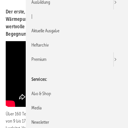
Ausbildung
Der erste, gemeinsam mit der SBZ veranstaltete
|
Wärmepumpen-Tag der haustec.de ACADEMY bot
wertvolle Informationen, tolle Gespräche und
Aktuelle Ausgabe
Begegnungen.
Heftarchiv
Premium
Services
Abo & Shop
Media
Über 160 Teilnehmer haben haustec.de und SBZ am 28. Oktober 2022
von 9 bis 17 Uhr durch zahlreiche Fachvorträge und Gespräche
Newsletter