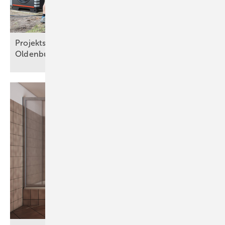
Projektsteckbrief Wärmepumpen-Großprojekt in
Oldenburg