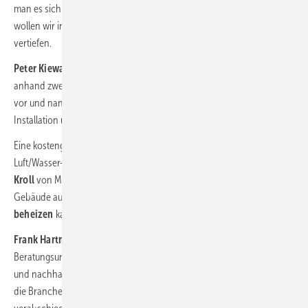
man es sich vielleicht beim ersten Hören vorstellt. Dieses Thema
wollen wir in einem ausführlichen Fachbeitrag auf haustec.de
vertiefen.
Peter Kiewardt
, Leiter Regenerative Systeme bei Remeha, stellte
anhand zweier Projekte das Wärmepumpen-Portfolio von Remeha
vor und nannte im Interview die
häufigsten Fehler,
die rund um die
Installation und Planung von Wärmepumpen gemacht werden.
Eine kostengünstige und schneller lieferbare Alternative zur
Luft/Wasser-Wärmepumpe stellten
Steffen Bauknecht und Karl
Kroll
von Mitsubishi Electric Europe B.V. vor – nämlich wie man
Gebäude auch
mit Luft/Luft-Wärmepumpen effizient
beheizen
kann.
Frank Hartmann
steht mit seinem Planungs- und
Beratungsunternehmen „
Forum Wohnenergie
“ für die konsequente
und nachhaltige Nutzung erneuerbarer Energien. Er fordert, dass sich
die Branche von der Hochtemperatur-Konvektionsheizung