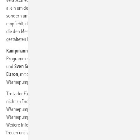
verabschiedet. Bei der Auslegung gehe es doch längst nicht mehr
allein um den Betrieb während einer sogenannten Heizperiode,
sondern um die
thermische Aktivierung im Jahreslauf
. Er
empfiehlt, die thermische Wirkung von Bauteilen mit einzubeziehen,
die den Menschen umgeben, und sieht die Zukunft im konsequent
gestalteten Niedrigtemperaturhaus.
Kampmann, Windhager und Zewotherm
bereicherten das
Programm mit praktischen Einblicken ins jeweilige Produktportfolio
und
Sven Schumacher
stellte das
Partnerprogramm von Stiebel
Eltron
, mit dem Handwerksbetriebe nachhaltig vom Geschäft mit
Wärmepumpen profitieren.
Trotz der Fülle an Vorträgen ist das Thema Wärmepumpe natürlich
nicht zu Ende besprochen. Darum veranstalten wir 2023 gleich zwei
Wärmepumpen-Tage – im Frühjahr und im Herbst. Der erste
Wärmepumpen-Tag 2023 findet voraussichtlich am 21. April statt.
Weitere Informationen folgen auf haustec.de sowie in der SBZ. Wir
freuen uns schon jetzt darauf!