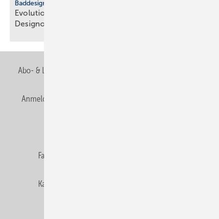
Baddesign
Evolution des Ba­de­zim­mers: Vom Zweck­raum zum
De­sign­ob­jekt
Abo- & Leserservice
AGB
Alle Inhalte chronologisch
Anmelden
Anmeldung & Registrierung
Newsletter
Datenschutz
E-Paper
Editor's choice
Fachbeiträge
Gentner Verlag
Impressum
Karriere bei Gentner
Team
Mediaservice
Mitgliedschaften und Engagement