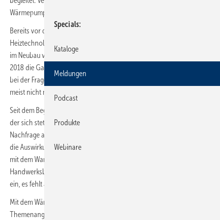
begleitet. Verbunden hat die Beiträge das gemeinsame Trendthema
Wärmepumpe.
Specials
Bereits vor der Energiekrise ist die Wärmepumpe als alternative
Heiztechnologie im deutschen Wärmemarkt angekommen. Vor allem
Kataloge
im Neubau verzeichnet sie seit Jahren starken Zuwachs und hat seit
2018 die Gasheizung als am meisten verbaute Technik abgelöst. Auch
Meldungen
bei der Frage nach Wärmepumpen als Heizsystem im Bestand geht es
meist nicht mehr ums „ob“, sondern ums „wie“.
Podcast
Seit dem Beginn des russischen Angriffskrieges gegen die Ukraine und
Produkte
der sich stetig verschärfenden Gaskrise explodiert jedoch die
Nachfrage auf Kundenseite. Schon zuvor waren SHK-Betriebe durch
Webinare
die Auswirkungen des Klimawandels und die deutsche Förderpolitik
mit dem Wandel im Heizungsmarkt konfrontiert. Viele der
Handwerksbetriebe steigen jedoch erst in den Wärmepumpen-Markt
ein, es fehlt an Know-how und – natürlich – an Fachkräften.
Mit dem Wärmepumpen-Tag konnten wir unseren Lesern ein breites
Themenangebot rund um die Technik machen.