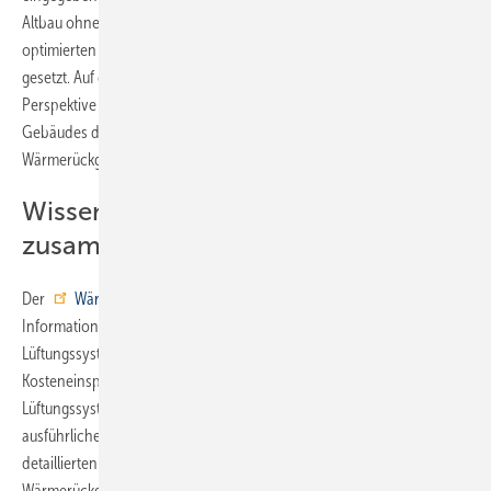
Altbau ohne Wärmedämmung sowie zu einem energetisch
optimierten Neubau gemäß Gebäudeenergiegesetz (GEG) 2024
gesetzt. Auf diese Weise erhält der Nutzer eine vergleichende
Perspektive auf die potenzielle Verbesserung der Energiebilanz seines
Gebäudes durch den Einsatz einer Lüftungsanlage mit
Wärmerückgewinnung.
Wissenschaftliche Begleitung
zusammen mit ITG
Der
WärmerückgewinnerCheck
bietet darüber hinaus umfassende
Informationen zu Installation und Wirkung moderner
Lüftungssysteme, so die beiden Institutionen. Neben Energie- und
Kosteneinsparungen würden die Vorteile wohnungsbezogener
Lüftungssysteme für den Alltag erläutert. Das Ergebnis umfasst eine
ausführliche PDF-Datei mit der individuellen Berechnung sowie
detaillierten Informationen zur Wohnungslüftung mit
Wärmerückgewinnung.