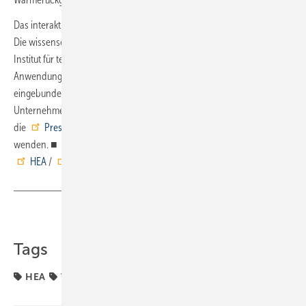
Das interaktive Tool wird kostenfrei von HEA und VdZ bereitgestellt.
Die wissenschaftliche Begleitung erfolgte in Zusammenarbeit mit dem
Institut für technische Gebäudeausrüstung Dresden Forschung und
Anwendung (ITG). Das Tool kann als iFrame in Webseiten
eingebunden werden. Interessierte Organisationen und
Unternehmen werden gebeten, sich per E-Mail an
die
Presseabteilung der HEA
beziehungsweise der
VdZ
zu
wenden. ■
HEA
/
VdZ
/ ab / ml
Teilen
Link kopieren
Tags
HEA
VdZ
digitale Tools