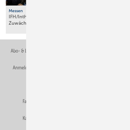
Messen
IFH/Intherm 2026: Ju­bi­lä­ums­jahr ver­zeich­net
Zu­wäch­se
Abo- & Leserservice
AGB
Alle Inhalte chronologisch
Anmelden
Anmeldung & Registrierung
Newsletter
Datenschutz
E-Paper
Editor's choice
Fachbeiträge
Gentner Verlag
Impressum
Karriere bei Gentner
Team
Mediaservice