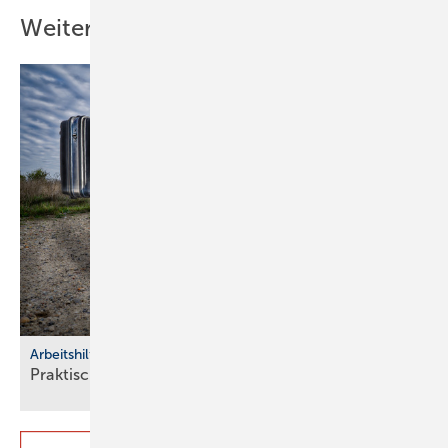
Weitere Inhalte
Arbeitshilfen
Praktische Hilfs­mittel für
Hand­werker