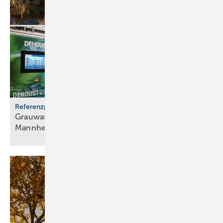
Referenzprojekt
Grauwassernutzung spart Frisch­was­ser in
Mann­heim