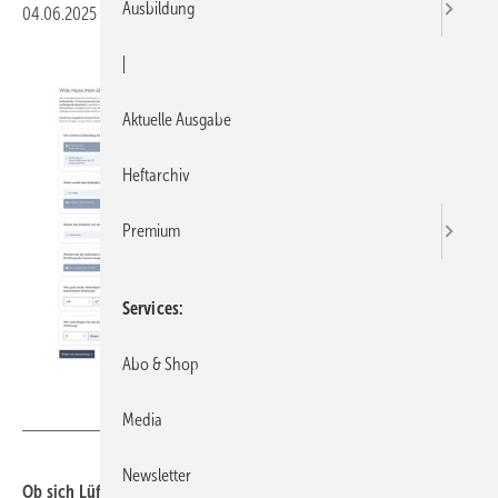
Ausbildung
04.06.2025
|
Druckvorschau
|
Aktuelle Ausgabe
Heftarchiv
Premium
Services
Abo & Shop
VdZ
Media
Newsletter
Ob sich Lüftungs­systeme mit Wärme­rück­gewin­nung für sie