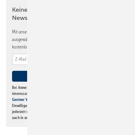
Keine Zeit? Kein Problem mit dem SBZ
Newsletter!
Mit unserem Newsletter erhalten Sie regelmäßig von uns
ausgewählte Informationen und Neuigkeiten, gebündelt und
kostenlos direkt ins Postfach.
Bei Anmeldung zu diesem Newsletter bin ich damit einverstanden, über
interessante Verlags- und Online-Angebote
der Marken der Alfons W.
Gentner Verlag GmbH & Co. KG
informiert zu werden. Diese
Einwilligung kann ich jederzeit widerrufen und eine Abmeldung ist
jederzeit möglich. Informationen zum Umgang mit Daten finden Sie
auch in unserer
Datenschutzerklärung
.