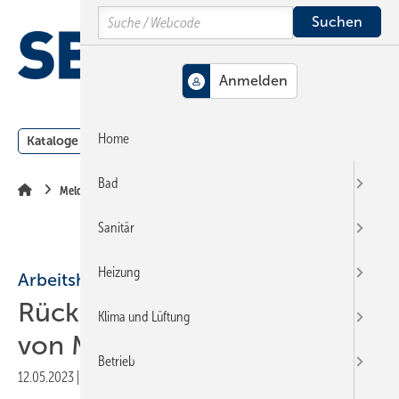
Springe
Springe
Springe
Search
auf
auf
auf
Hauptinhalt
Hauptmenü
SiteSearch
MENÜ
Home
Kataloge
Meldungen
Podcast
Produkte
Webin
Bad
Meldungen
Sanitär
Heizung
Arbeitshilfe
Rückstauschutz: Ratgeber
Klima und Lüftung
von Mall aktualisiert
Betrieb
12.05.2023
|
Druckvorschau