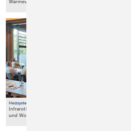
Wärme­ver­sor­gung
Heizsysteme
Infrarotheizung: Bau­stein für be­zahl­ba­res Bau­en
und
Woh­nen