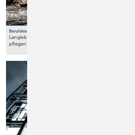
Berufskleidung
Langlebig und sicher: Ar­beits­schu­he rich­tig
pfle­gen