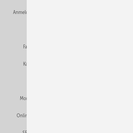
Anmelden
Anmeldung & Registrierung
Newsletter
Datenschutz
E-Paper
Editor's choice
Fachbeiträge
Gentner Verlag
Impressum
Karriere bei Gentner
Team
Mediaservice
Mitgliedschaften und Engagement
Montagezeiten Heizung
Montagezeiten Sanitär
Online Mediadaten
Privacy Manager
RSS-Feed
SBZ abonnieren
Veranstaltungen / Webinare