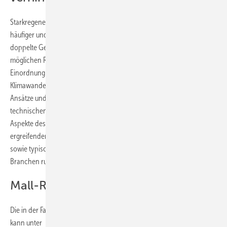
Starkregenereignisse treten zwar immer räumlich begrenzt, dafür aber
häufiger und intensiver auf. Für Immobilien bedeutet das eine
doppelte Gefährdung – durch Überflutung und durch einen
möglichen Rückstau aus überlasteten Kanalisationen. Nach einer
Einordnung des Starkregen-Themas in die aktuelle Diskussion zum
Klimawandel beschreiben die Autor:innen mögliche städtebauliche
Ansätze und Maßnahmen zur Verringerung des Starkregenrisikos, die
technischen Optionen für konkrete bauliche Maßnahmen sowie
Aspekte des Versicherungsschutzes. Ein Beitrag, der die zu
ergreifenden Maßnahmen von den einschlägigen Normen ableitet
sowie typische Anwendungsbeispiele aus unterschiedlichen
Branchen runden den Ratgeber inhaltlich ab.
Mall-Ratgeber bestellen
Die in der Fachbuchreihe „Ökologie aktuell“ erscheinende Broschüre
kann unter
www.mall.info/infomaterial
zum Preis von 15 Euro inkl.