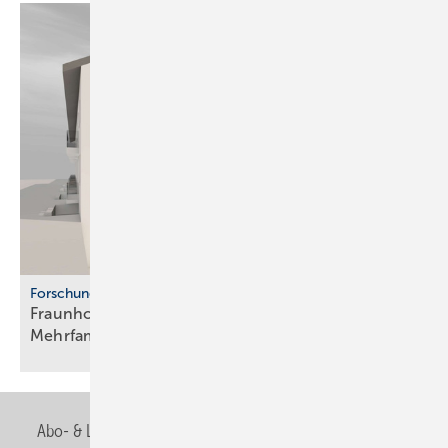
Forschung
Fraunhofer ISE: Propan-Wärme­pum­pen für
Mehr­fa­mi­lien­häuser
Abo- & Leserservice
AGB
Alle Inhalte chronologisch