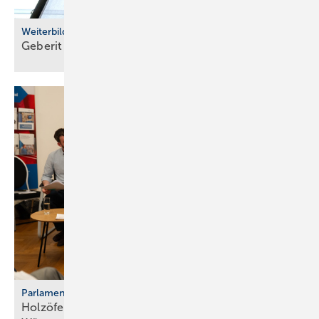
Weiterbildung
Geberit eröffnet neuen Campus für die
Branche
Parlamentarischer Kaminabend
Holzöfen als Resilienz­fak­tor der