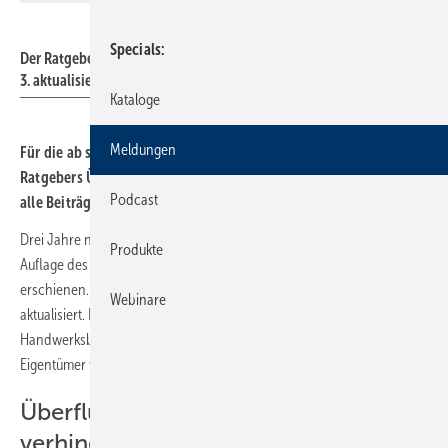
Mall
Specials
Der Ratgeber Rückstauschutz von Mall ist in der
3. aktualisierten Auflage erschienen.
Kataloge
Meldungen
Für die ab sofort erhältliche 3. aktualisierte Auflage des
Ratgebers Überflutungs- und Rückstauschutz von Mall wurden
Podcast
alle Beiträge überarbeitet.
Drei Jahre nach der letzten Veröffentlichung ist jetzt die 3. aktualisierte
Produkte
Auflage des Ratgebers Überflutungs- und Rückstauschutz von Mall
erschienen. Alle Beiträge wurden überarbeitet und inhaltlich
Webinare
aktualisiert. Der Ratgeber richtet sich an Planungsbüros, Kommunen,
Handwerksbetriebe und die Wohnungswirtschaft, aber auch an
Eigentümer von potentiell gefährdeten Grundstücken und Gebäuden.
Überflutung und Rückstau
verhindern