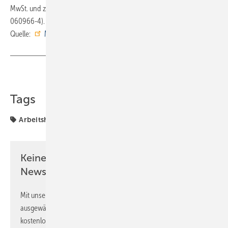
MwSt. und zzgl. Versandkosten bestellt werden (ISBN 978-3-00-
060966-4). ■
Quelle:
Mall
/ ml
Teilen
Link kopieren
Tags
Arbeitshilfe
Mall
Rückstau
Rückstauschutz
Keine Zeit? Kein Problem mit dem SBZ
Newsletter!
Mit unserem Newsletter erhalten Sie regelmäßig von uns
ausgewählte Informationen und Neuigkeiten, gebündelt und
kostenlos direkt ins Postfach.