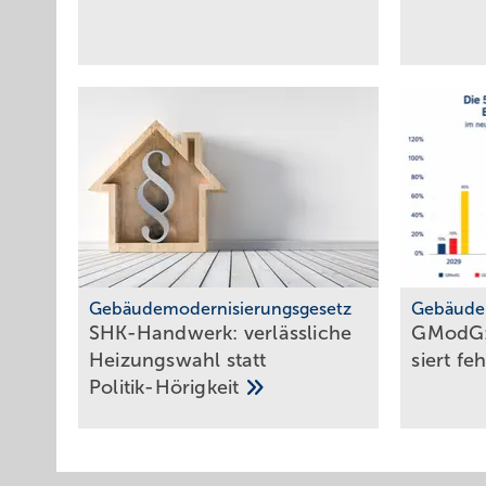
Gebäudemodernisierungsgesetz
Gebäude
SHK-Handwerk: ver­läss­li­che
GModG:
Hei­zungs­wahl statt
siert fe
Po­li­tik-Hö­rig­keit