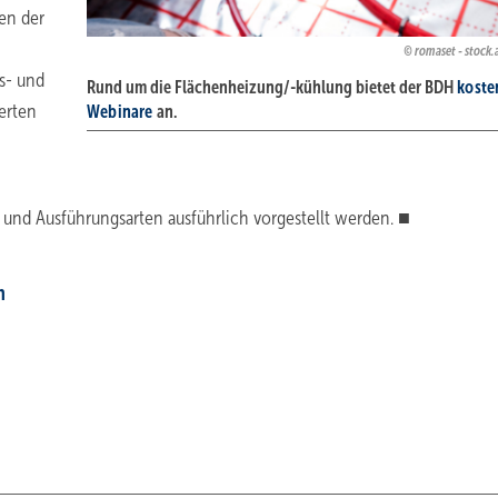
en der
romaset - stock
s- und
Rund um die Flächenheizung/-kühlung bietet der BDH
koste
ierten
Webinare
an.
- und Ausführungsarten ausführlich vorgestellt werden. ■
n