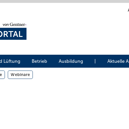
d Lüftung
Betrieb
Ausbildung
|
Aktuelle 
e
Webinare