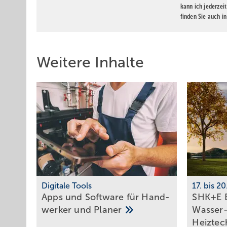
kann ich jederzei
finden Sie auch i
Weitere Inhalte
Digitale Tools
17. bis 2
Apps und Soft­ware für Hand­
SHK+E E
werker und
Planer
Wasser-
Heiztec