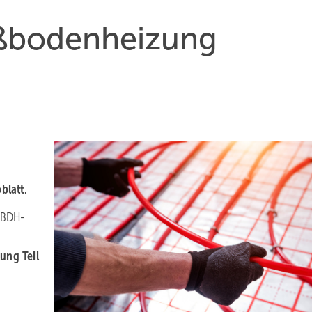
ußbodenheizung
d
blatt.
e BDH-
ung Teil