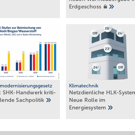
Erdgeschoss
modernisierungsgesetz
Klimatechnik
 SHK-Handwerk kriti­
Netzdienliche HLK-Sys­te­
h­lende
Sach­politik
Neue Rol­le im
En­er­gie­sys­tem