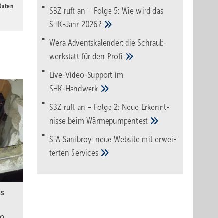
 Daten
SBZ ruft an – Folge 5: Wie wird das
SHK-Jahr
2026?
Wera Adventskalender: die Schraub­
werk­statt für den
Pro­fi
Live-Video-Support im
SHK-Handwerk
SBZ ruft an – Folge 2: Neue Erkennt­
nisse beim
Wärme­pumpen­test
SFA Sanibroy: neue Web­site mit erwei­
terten
Services
is
m