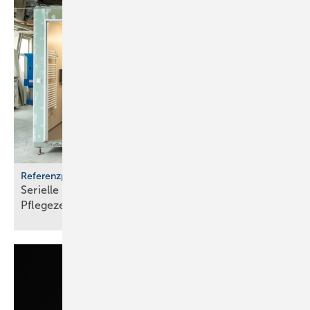
Referenzprojekt Geberit
Serielle Badfertigung im Pful­len­dor­fer
Pfle­ge­zen­trum