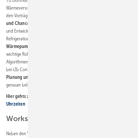
TU Dortmund und das Öko-Institut, Praxisbeispiele aus
Wärmeversorgung und Energieschutz. Informativ wird es auch bei
den Vorträgen
„Kommunale Wärmeplanung: Herausforderungen
und Chancen“
von Dr. Manfred Lange, Koordinator für Forschung
und Entwicklung beim GWI, oder bei Thomas Lergenmüllers (GEA
Refrigeration Technologies) Beitrag
„Heat to Cool: Zukunftssichere
Wärmepumpenlösungen für Industrie und Gemeinden“
. Eine
wichtige Rolle in der Wärmewende spielen auch geodatenbasierte
Algorithmen und Datenbanken, die von Christoph Schmitz, Manager
bei r2b Consulting, im Vortrag
„GIS-Analysen für eine zielsichere
Planung und effiziente Dekarbonisierung der Wärmeversorgung“
genauer beleuchtet werden.
Hier gehts zur Übersicht aller
Vorträge, Referenten und
Uhrzeiten
Workshops und Round Tables
Neben den Vorträgen sind inhaltlich tiefe Workshops und informative