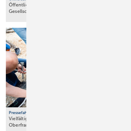
Öffentliche Sanitärräume für eine viel­fäl­tige
Gesell­schaft
Pressefahrt des BWP
Vielfältiger Einsatz von Wärmepumpen in
Oberfranken