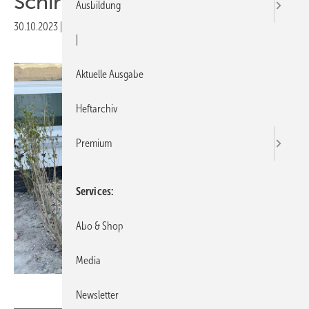
Schirm­herr­schaft
Ausbildung
30.10.2023
|
Druckvorschau
|
Aktuelle Ausgabe
Heftarchiv
Premium
Services
Abo & Shop
Media
Messe Dortmund
Newsletter