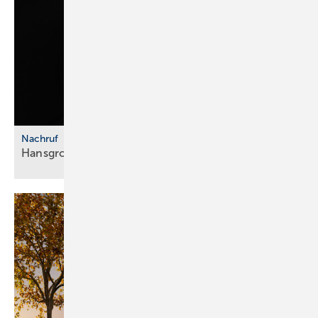
Nachruf
Hansgrohe Group trauert um Klaus
Grohe