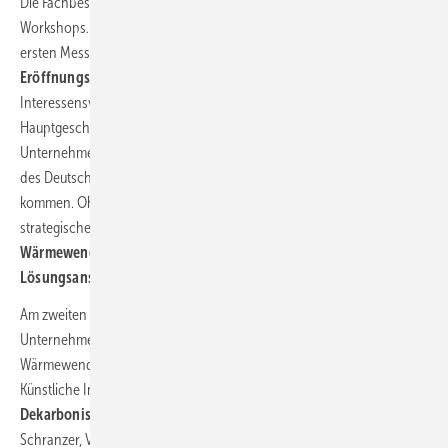
Die Fachbesucher erwarten vor Ort u.a. Vorträge, Panels und
Workshops. BMWSB-Staatssekretär Dr. Rolf Bösinger eröffnet den
ersten Messetag mit einem Impulsvortrag, gefolgt vom
Eröffnungspanel „Wärmewende konkret“
, in dem Akteure von
Interessensverbänden wie bspw. Ingbert Liebing,
Hauptgeschäftsführer des ideellen Trägers Verband kommunaler
Unternehmen (VKU), und Dr. Gerd Landsberg, Hauptgeschäftsführer
des Deutschen Städte- und Gemeindebundes (DStGB), zu Wort
kommen. Ohnehin steht der erste Messetag ganz im politischen und
strategischen Fokus, z.B. mit Vorträgen wie
„Umsetzung der
Wärmewende in der Wohnungswirtschaft - mögliche
Lösungsansätze?“
oder
„Netze fit machen für die Wärmewende“
.
Am zweiten Messetag stehen vor allem die ausstellenden
Unternehmen auf der Bühne, die hier ihre Lösungen für die
Wärmewende, Dekarbonisierung, Wärmepumpen oder auch
Künstliche Intelligenz vorstellen. Am
Thementag „Fernwärme -
Dekarbonisierung und Transformation“
, eröffnet Ingenieur Markus
Schranzer, Verkaufsleiter bei HoSt Bio-Energie, mit einem informativen