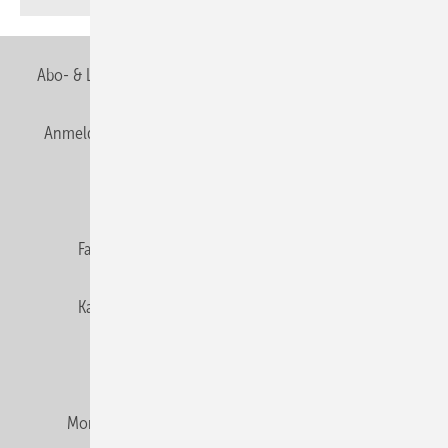
Abo- & Leserservice
AGB
Alle Inhalte chronologisch
Anmelden
Anmeldung & Registrierung
Newsletter
Datenschutz
E-Paper
Editor's choice
Fachbeiträge
Gentner Verlag
Impressum
Karriere bei Gentner
Team
Mediaservice
Mitgliedschaften und Engagement
Montagezeiten Heizung
Montagezeiten Sanitär