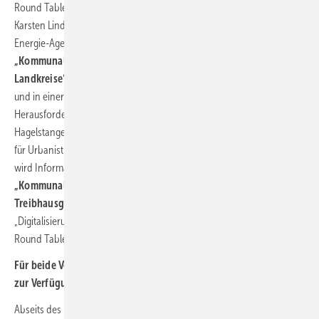
Round Tables Schwerpunkt beim Programm der HEATEXPO. Dr.
Karsten Lindloff, Teamleiter Energieeffizienz bei der Deutschen
Energie-Agentur (dena), führt bspw. durch den
Round Table
„Kommunale Wärmeplanung konkret – Kleine Kommunen und
Landkreise“
, bei dem Experten ihre bisherigen Erfahrungen teilen
und in einer ausführlichen Gesprächsrunde die Chancen und
Herausforderungen der Transformation beleuchten. Julius
Hagelstange, Projektleiter im Bereich Umwelt am Deutschen Institut
für Urbanistik (Difu) mit Schwerpunkt auf kommunalen Klimaschutz,
wird Informationen und Anwendungsbeispiele im Workshop
„Kommunale Wärmeplanung: Schlüssel zur
Treibhausgasneutralität“
vermitteln. Auch die Themen
„Digitalisierung“ und „Klimaschutz“ kommen in den Workshops und
Round Tables nicht zu kurz.
Für beide Veranstaltungsarten stehen jeweils begrenzte Plätze
zur Verfügung. Hier gehts zur
Anmeldung
Abseits des Rahmenprogramms bietet die Messe zudem ein