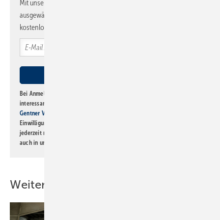
Mit unserem Newsletter erhalten Sie regelmäßig von uns
ausgewählte Informationen und Neuigkeiten, gebündelt und
kostenlos direkt ins Postfach.
Bei Anmeldung zu diesem Newsletter bin ich damit einverstanden, über
interessante Verlags- und Online-Angebote
der Marken der Alfons W.
Gentner Verlag GmbH & Co. KG
informiert zu werden. Diese
Einwilligung kann ich jederzeit widerrufen und eine Abmeldung ist
jederzeit möglich. Informationen zum Umgang mit Daten finden Sie
auch in unserer
Datenschutzerklärung
.
Weitere Inhalte