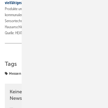
vielfältiges Ausstellerangebot
. Namhafte Aussteller zeigen hier ihre
Produkte und Lösungen für die Wärmetechnik und -versorgung, von
kommunaler Wärmeplanung über Wartungs-, Mess- und
Sensortechnologien bis hin zu Übertragungsnetzen und
Hausanschlüssen. ■
Quelle: HEATEXPO / fl
Teilen
Link kopieren
Tags
Messen
Wärmewende
Keine Zeit? Kein Problem mit dem SBZ
Newsletter!