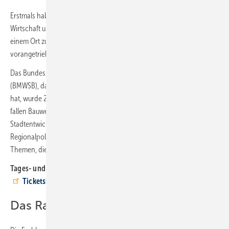
Erstmals haben Akteure aus Kommunen, Stadtwerken, Politik,
Wirtschaft und Wissenschaft hier die Möglichkeit, gemeinsam an
einem Ort zu erörtern, wie die Energiewende im Wärmesektor
vorangetrieben werden kann.
Das Bundesministerium für Wohnen, Stadtentwicklung und Bauwesen
(BMWSB), das die Schirmherrschaft für das neue Format übernommen
hat, wurde 2021 gegründet. Unter die Zuständigkeit des Ministeriums
fallen Bauwesen, Bauwirtschaft, Bundesbauten, Stadtentwicklung und
Stadtentwicklungsprogramme, Wohnen, Raumordnung,
Regionalpolitik sowie Landesplanung – und damit nahezu alle
Themen, die auf der neuen Messe präsent sind.
Tages- und Dauerkarten für die HEATEXPO 2024 gibts im
Ticketshop
Das Rahmenprogramm