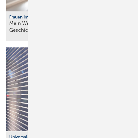
Frauen im Handwerk
Mein Weg ins Handwerk: Vier Frau­en er­zäh­len ihre
Ge­schich­te
Universal-Design-Referenzprojekte