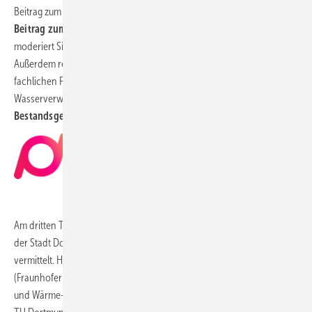
Beitrag zum Thema
„CO2-negative Heiz- und Heizkraftwerke als
Beitrag zum Gelingen der Wärmewende“
. Der Thementag wird von
moderiert Silke Laufkötter, Chefredakteurin bei Euroheat&Power.
Außerdem referieren bspw. Lea Gallé und Wiebke Hoberg vom
fachlichen Partner Arbeitsgemeinschaft für sparsame Energie- und
Wasserverwendung (ASEW) zu
„Neue Wärmenetze in
Bestandsgebieten – Herausforderungen und Lösungsansätze“
.
Messe Dortmund
Am dritten Tag werden wissenschaftliche Impulse in Kooperation mit
der Stadt Dortmund beim
Forum „Wissenschaft trifft HEATEXPO“
vermittelt. Hier zeigen Wärmepumpenexperte Fabian Ahrendts
(Fraunhofer IEG), Dr. Rolf Albus (Geschäftsführender Vorstand Gas-
und Wärme-Institut Essen (GWI)) und Dr. Sibylle Braungardt, tätig für