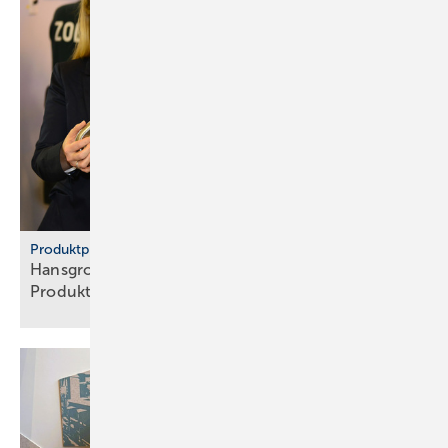
Produktpiraterie
Hans­grohe Group – klarer Sieg ge­gen
Pro­dukt­pi­raten