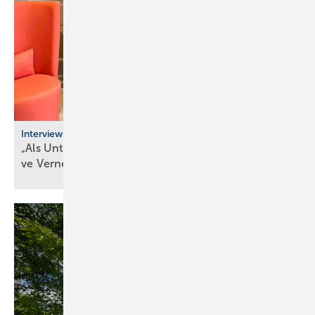
Interview
„Als Unternehmer kann man heute nur durch ak­ti­
ve Ver­net­zung
über­le­ben“