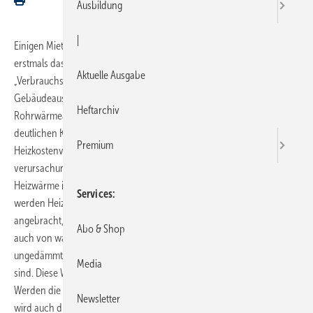
Ausbildung
|
Einigen Mietern gehen dieser Tage Heizkostenrechnungen zu, die
erstmals das Beiblatt der Richtlinie 2077
Aktuelle Ausgabe
„Verbrauchskostenabrechnung für die Technische
Gebäudeausrüstung; Verfahren zur Berücksichtigung des
Heftarchiv
Rohrwärmeanteils“ berücksichtigen. Dadurch kann es zu teilweise
deutlichen Kostenverschiebungen kommen. Die
Premium
Heizkostenverordnung gibt vor, dass entstehende Heizkosten
verursachungsgerecht und verbrauchsabhängig zu verteilen sind. Da
Heizwärme in erster Linie von den Heizkörpern abgegeben wird,
Services
werden Heizkostenverteiler folgerichtig an den Heizkörpern
angebracht, um die gelieferte Heizwärme zu messen. Wärme wird aber
Abo & Shop
auch von warmen Flächen im Raum abgegeben, so z.B. von
ungedämmten Rohrabschnitten, die in oder auf den Wänden verlegt
Media
sind. Diese Wärme wird nicht von den Heizkostenverteilern erfasst.
Werden die Heizkosten nach den erfassten Wärmeeinheiten verteilt,
Newsletter
wird auch die nicht erfasste Nutzwärme nach den erfassten Werten