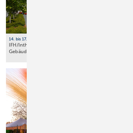
14. bis 17. April 2026, Nürnberg
IFH/Intherm 2026: Sanitär-, Haus- und
Ge­bäu­de­tech­nik