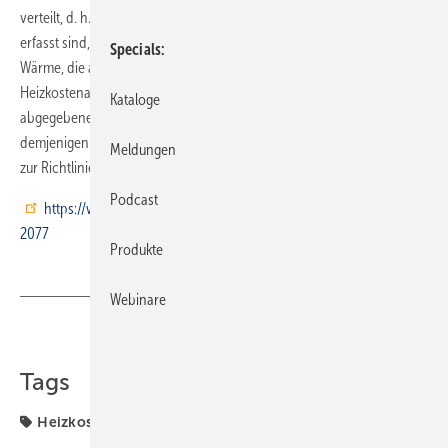
verteilt, d. h., Nutzer, auf deren Heizkostenverteilern mehr Einheiten
erfasst sind, zahlen mehr von der nicht erfassten Wärme und damit
Specials
Wärme, die andere genutzt haben. Mit der Richtlinie werden
Heizkostenabrechnungen gerechter, denn sie berücksichtigt die
Kataloge
abgegebene Nutzwärme von ungedämmten Rohren. Diese wird
demjenigen zugeordnet, der sie tatsächlich nutzt. Mehr Informationen
Meldungen
zur Richtlinie unter
Podcast
https://www.vdi.de/richtlinien/unsere-richtlinien-highlights/vdi-
2077
Produkte
Webinare
Teilen
Link kopieren
Tags
Heizkosten