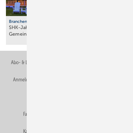
Branchentreffen
SHK-Jahreskongress 2026: Zu­kunft, Netz­werk,
Gemeinschaft
Abo- & Leserservice
AGB
Alle Inhalte chronologisch
Anmelden
Anmeldung & Registrierung
Newsletter
Datenschutz
E-Paper
Editor's choice
Fachbeiträge
Gentner Verlag
Impressum
Karriere bei Gentner
Team
Mediaservice