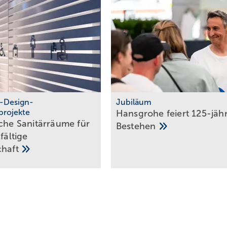
l-Design-
Jubiläum
projekte
Hansgrohe feiert 125-jäh
iche Sanitärräume für
Bestehen
fäl­tige
chaft