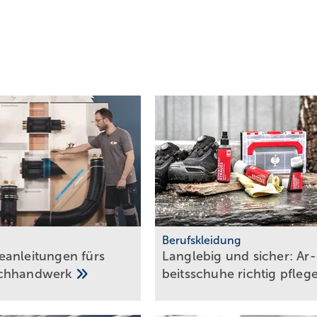
Berufskleidung
anleitungen fürs
Langlebig und sicher: Ar­
chhandwerk
beits­schu­he rich­tig
pfle­