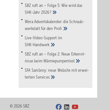
SBZ ruft an – Folge 5: Wie wird das
SHK-Jahr
2026?
Wera Adventskalender: die Schraub­
werk­statt für den
Pro­fi
Live-Video-Support im
SHK-Handwerk
SBZ ruft an – Folge 2: Neue Erkennt­
nisse beim
Wärme­pumpen­test
SFA Sanibroy: neue Web­site mit erwei­
terten
Services
© 2026 SBZ