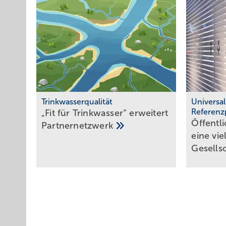
Trinkwasserqualität
Universa
Referenz
„Fit für Trinkwasser“ erweitert
Öffentl
Partnernetzwerk
eine viel­
Gesell­s