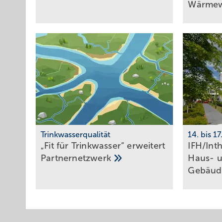
Wärme­
Trinkwasserqualität
14. bis 1
„Fit für Trinkwasser“ erweitert
IFH/Int
Partnernetzwerk
Haus- 
Ge­bäu­d