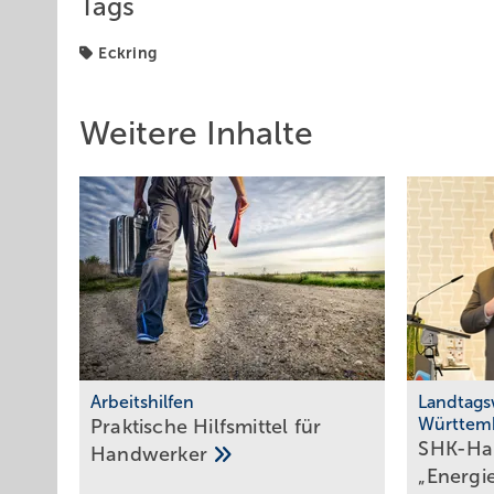
Tags
Eckring
Weitere Inhalte
Arbeitshilfen
Landtags
Württem
Praktische Hilfs­mittel für
SHK-Ha
Hand­werker
„Energie