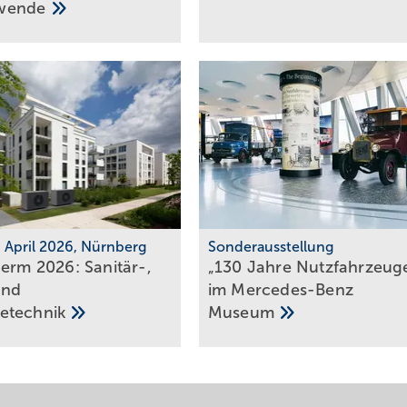
wende
7. April 2026, Nürnberg
Sonderausstellung
herm 2026: Sanitär-,
„130 Jahre Nutzfahrzeug
und
im Mercedes-Benz
e­tech­nik
Museum