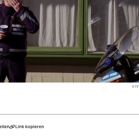
FV
eilen
Link kopieren