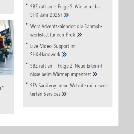
SBZ ruft an – Folge 5: Wie wird das
SHK-Jahr
2026?
Wera Adventskalender: die Schraub­
werk­statt für den
Pro­fi
Live-Video-Support im
SHK-Handwerk
SBZ ruft an – Folge 2: Neue Erkennt­
nisse beim
Wärme­pumpen­test
SFA Sanibroy: neue Web­site mit erwei­
e“
terten
Services