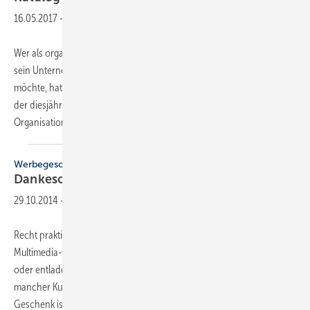
16.05.2017
-
Wer als organisierter Innungs-Fachbetrieb mit dem Eckring-Logo auf
sein Unternehmen oder seine Dienstleistung aufmerksam machen
möchte, hat viele Möglichkeiten. Denn auf einem Dutzend Seiten zeigt
der diesjährige Werbemittelkatalog, welche Artikel speziell für die SHK-
Organisation
gestaltet...
Werbegeschenk
Dankeschön mit
Eckring
29.10.2014
-
Recht praktisch: der USB-Ladestecker fürs Auto. Die Akkus etlicher
Multimedia-Geräte lassen sich über diesen Weg wieder auftanken
oder entladen erst gar nicht. Das hilfreiche Stück Technik könnte
mancher Kunde dankend annehmen. Und dieses kleine zeitgemäße
Geschenk ist nur ein Beispiel von
über...