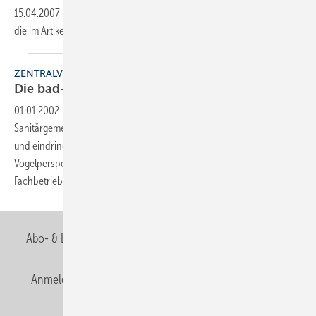
15.04.2007
-
Dieser Inhalt liegt nur als PDF-Datei vor. Bitte öffnen Sie
die im Artikel verlinkte Datei, um auf den Inhalt
zuzugreifen.
ZENTRALVERBAND
Die bad-Kampagne geht
weiter
01.01.2002
-
Seit Februar 2001 ist die VDS-
Sanitärgemeinschaftswerbung erfolgreich im Markt. Ungewöhnlich
und eindringlich die Betrachtungsweise eines neuen Bades aus der
Vogelperspektive. Der Eckring im bad-Logo weist den Weg zum
Fachbetrieb.
Abo- & Leserservice
AGB
Alle Inhalte chronologisch
Anmelden
Anmeldung & Registrierung
Newsletter