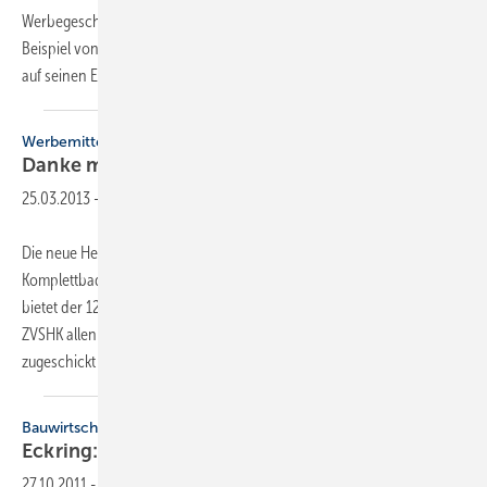
Werbegeschenk wird sich finden lassen. Der Ball ist nämlich nur ein
Beispiel von über 40 Möglichkeiten, um dem Kunden Danke zu sagen,
auf seinen
Eckring-Betrieb...
Werbemittel
Danke mit
Eckring
25.03.2013
-
Die neue Heizung ist installiert? Der Kunde fühlt sich wohl im neuen
Komplettbad? Dann ist Zeit, Danke zu sagen. Gute Möglichkeiten dafür
bietet der 12-seitige Präsent- und Werbemittelkatalog 2013, den der
ZVSHK allen Mitgliedsbetrieben der Verbandsorganisation vor der ISH
zugeschickt hat.
Auch...
Bauwirtschaftstag
Eckring: etabliertes Zeichen für
Qualität
27.10.2011
-