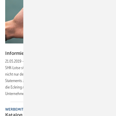
ZVSHK
Informiert aus erster
Hand
21.05.2019
-
Eckring App für SHK-Handwerker
Was vor Jahren als
SHK-Lotse startete, hat sich längst weiterentwickelt: Inzwischen bietet
nicht nur der Zentralverband aktuelle Infos, Branchenadressen oder
Statements zu wichtigen Themen. Auch erste Landesverbände nutzen
die Eckring App für digitale News mit regionalem Bezug, um dem SHK-
Unternehmer einen Informationsvorsprung zu
geben.
WERBEMITTEL
Katalog 2017 für
Innungsmitglieder