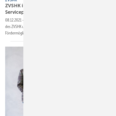
ZVSHK
ZVSHK integriert Tool zur Förderberatung in
Serviceportal
08.12.2021
-
Die Integration des SHK-FörderProfis ins Serviceportal
des ZVSHK unterstützt Innungsbetriebe bei der Kundenberatung zu
Fördermöglichkeiten bei
Heizungssystemen.