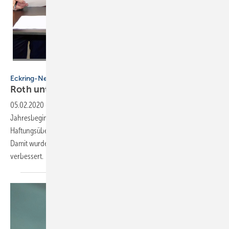
ZVSHK / Thomas Dietrich
Eckring-News
Roth unterzeichnet HÜV
2.0
05.02.2020
-
Die Roth Werke GmbH hat mit Wirkung zum
Jahresbeginn 2020 mit dem ZVSHK eine
Haftungsübernahmevereinbarung 2.0 (HÜV 2.0) abgeschlossen.
Damit wurde die bisherige HÜV umfassend überarbeitet und
verbessert.