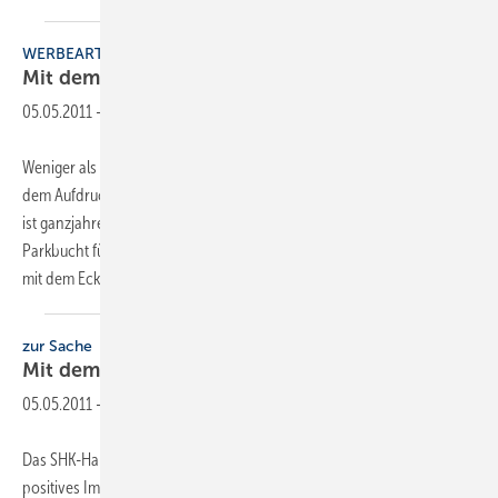
WERBEARTIKEL
Mit dem Eckring Danke
sagen
05.05.2011
-
Weniger als 1,50 Euro kostet den SHK-Betrieb eine Parkscheibe mit
dem Aufdruck des Handwerksbetriebes. Der Nutzen für den Kunden
ist ganzjahrestauglich: Man kann nicht nur die Ankunftszeit in der
Parkbucht für die Obrigkeit kenntlich machen, sondern die Rückseite
mit dem Eckring-Logo
beinhaltet...
zur Sache
Mit dem Eckring Zeichen
setzen
05.05.2011
-
Das SHK-Handwerk hat beste Voraussetzungen, ein dauerhaft
positives Image auszubilden. Denn unsere Funktion als Experte,