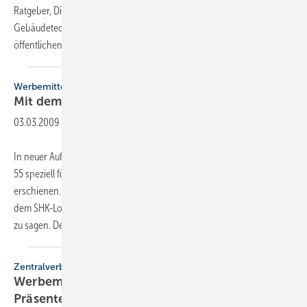
Ratgeber, Dienstleister und Mittler im Markt für Energie- und
Gebäudetechnik verschafft uns einen entscheidenden Vorteil in der
öffentlichen Wahrnehmung: Angebot,
Kompetenz...
Werbemittel
Mit dem Eckring danke
sagen
03.03.2009
-
In neuer Aufmachung ist der 12-seitige Werbeartikel-Katalog 2009 mit
55 speziell für das SHK-Handwerk ausgesuchten Produkten
erschienen. So ist es möglich, mit dem eigenen guten Namen sowie
dem SHK-Logo als Marke zu werben bzw. einem guten Kunden danke
zu sagen. Den Katalog hat der ZVSHK
der...
Zentralverband
Werbemittel
Präsente mit
Eckring