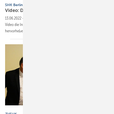
SHK Berlin
Video: Der Eckring als
Gütezeichen
13.06.2022
-
Der Fachverband SHK Berlin möchte mit einem neuen
Video die Innungs-Mitgliedschaft als Qualitätsmerkmal
hervorheben.
Thomas Dietrich