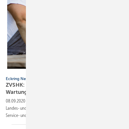
Getty Images/skynesher
Eckring News
ZVSHK: Digitales Tool für Service- und
Wartungsanfragen
08.09.2020
-
Der Zentralverband Sanitär Heizung Klima und seine
Landes- und Fachverbände haben das gemeinsam entwickelte SHK-
Service- und Wartungstool für Endverbraucher
gestartet.