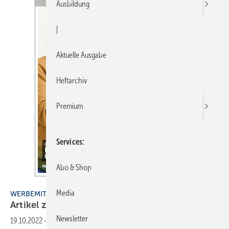
Ausbildung
|
Aktuelle Ausgabe
Heftarchiv
Premium
Services
Abo & Shop
Bild: ZVSHK
Media
WERBEMITTEL
Artikel zu
Sonderpreisen
Newsletter
19.10.2022
-
Bereits im Frühjahr haben die Mitgliedsbetriebe der