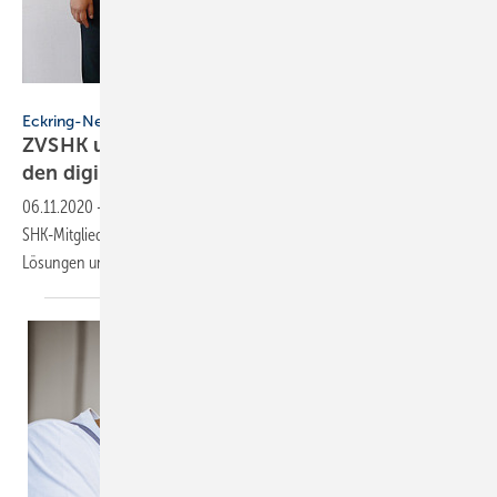
ZVSHK
Eckring-News
ZVSHK unterstützt SHK-Mitgliedsbetriebe an
den digitalen
Schnittstellen
06.11.2020
-
Der ZVSHK wird mit zwei neuen Kooperationspartnern
SHK-Mitglieder bei der Weiterentwicklung ihrer digitalen Produkte und
Lösungen
unterstützen.