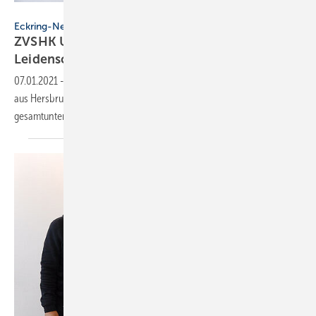
ZVSHK
Eckring-News
ZVSHK Unternehmerpreis zeichnet
Leidenschaft fürs SHK-Handwerk
aus
07.01.2021
-
Mit großer Mehrheit wurde die Grötsch- Energietechnik
aus Hersbruck im Nürnberger-Land für ihren
gesamtunternehmerischen Ansatz zum Sieger
gekürt.