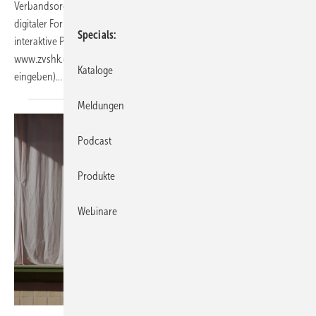
Verbandsorganisation den 21-seitigen Werbemittelkatalog 2022 in
digitaler Form erhalten. Zum Download, als Flipbook und als
Specials
interaktive PDF-Datei steht er jetzt auch zur Verfügung unter
www.zvshk.de (als Suchwort den Quicklink QL79117595
Kataloge
eingeben)...
Meldungen
Podcast
Produkte
Webinare
Fachverband SHK Berlin