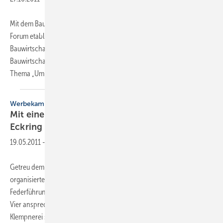
Mit dem Bauwirtschaftstag Ende September in Berlin hat sich ein
Forum etabliert, das den direkten Austausch zwischen Politik und
Bauwirtschaft befördert. Als Mitglied der Bundesvereinigung
Bauwirtschaft war der ZVSHK in die Veranstaltung eingebunden. Das
Thema „Umbau Deutschland – Chance
und...
Werbekampagne
Mit einem Klick zu den Meistern mit dem
Eckring
19.05.2011
-
Getreu dem Motto „Alles neu macht der Mai“ startet am 1. Mai das
organisierte SHK-Handwerk in Baden-Württemberg unter
Federführung des Fachverbandes mit einer neuen Werbekampagne.
Vier ansprechende Anzeigenmotive für die Bereiche Sanitär, Heizung,
Klempnerei sowie Ofen- und
Luftheizungsbau...