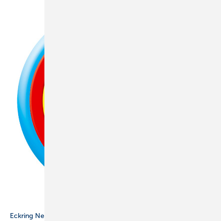
ZVSHK
Eckring News