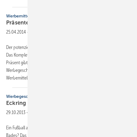
Werbemittel
Präsente mit
Eckring
25.04.2014
-
Der potenzielle Kunde informiert sich über ein neues Heizungssystem?
Das Komplettbad ist termingerecht fertig geworden? Für ein Kunden-
Präsent gibt es viele Anlässe. Die passende Auswahl an
Werbegeschenken bietet der zwölf-seitige Präsent- und
Werbemittelkatalog 2014, den der ZVSHK
allen...
Werbegeschenke
Eckring
verbindet
29.10.2013
-
Ein Fußball als Dankeschön für den Auftraggeber eines barrierefreien
Bades? Das wäre wohl eher deplaziert. Doch das passende