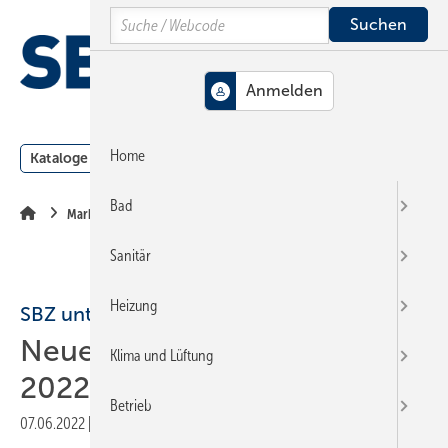
Springe
Springe
Springe
Search
auf
auf
auf
Hauptinhalt
Hauptmenü
SiteSearch
MENÜ
Home
Kataloge
Meldungen
Podcast
Produkte
Webin
Bad
Markt + Trends
Sanitär
Heizung
SBZ unterwegs
Neues von Stiebel Eltron
Klima und Lüftung
2022
Betrieb
07.06.2022
|
Druckvorschau