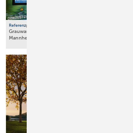
Referenzprojekt
Grauwassernutzung spart Frisch­was­ser in
Mann­heim