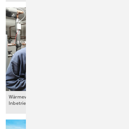
Wärm ewände in der Praxis (Teil 6) – Fertigstellung,
Inbetriebnahme und
Übergabe