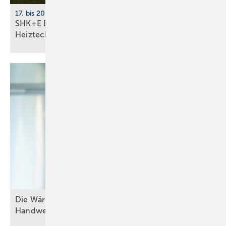
17. bis 20. März 2026, Messe Essen
SHK+E Essen 2026: Sanitär-, Wasser-, Luft- und
Heiztechnik
Die W ärmewende gelingt nu r gemeinsam mit dem
Handwerk