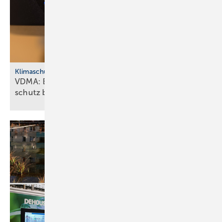
Klimaschutz
VDMA: Effiziente Sanitär­tech­nik macht Klima­
schutz
bezahlbar