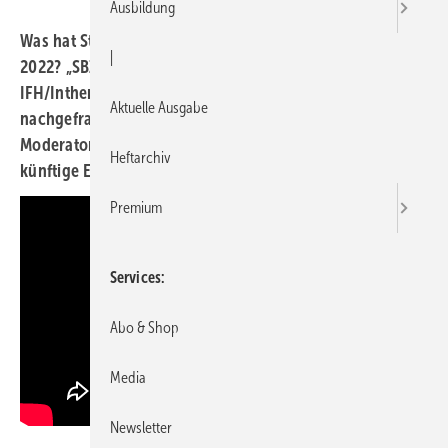
Ausbildung
Was hat Stiebel Eltron an Neuigkeiten zu bieten im Jahr
|
2022? „SBZ unterwegs" hat zur SHK-Fachmesse
IFH/Intherm am Stand des Wärmepumpenherstellers
Aktuelle Ausgabe
nachgefragt. Pressesprecher Henning Schulz stellt SBZ-
Moderator Elmar Held neue Systeme vor und skizziert
Heftarchiv
künftige Entwicklungen für den Heizungsmarkt.
Premium
Services
Abo & Shop
Media
Newsletter