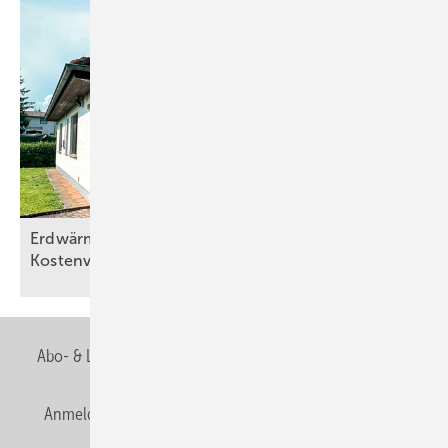
Erdwärmepu mpen bieten im Bestand klare
Kostenvorteile
Abo- & Leserservice
AGB
Alle Inhalte chronologisch
Anmelden
Anmeldung & Registrierung
Newsletter