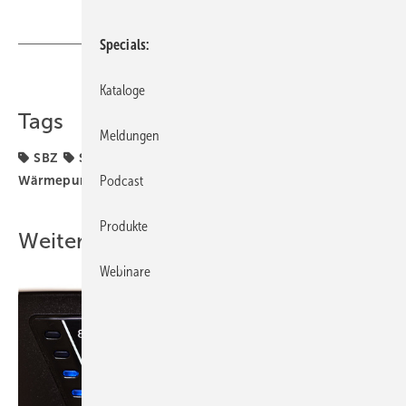
Specials
Teilen
Link kopieren
Kataloge
Tags
Meldungen
SBZ
Stiebel Eltron
Wärmepumpe
Podcast
Wärmepumpe-Photovoltaik-Kombination
Produkte
Weitere Inhalte
Webinare