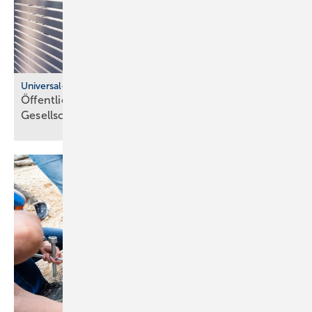
Universal-Design-Referenzprojekte
Öffentliche Sanitärräume für eine viel­fäl­tige
Gesell­schaft