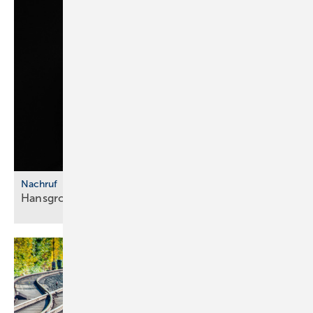
Nachruf
Hansgrohe Group trauert um Klaus
Grohe