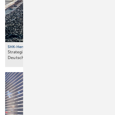
SHK-Hersteller
Strategische Neu­aus­rich­tung bei BDR Thermea
Deutsch­land