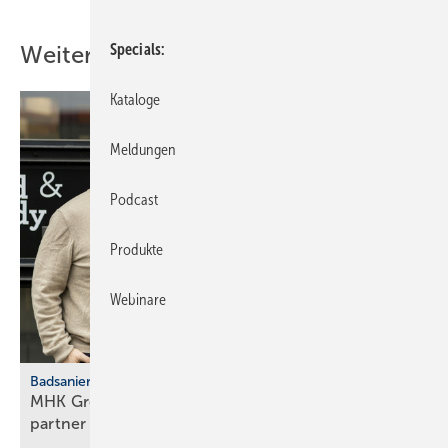
Specials
Weitere Inhalte
Kataloge
Meldungen
Podcast
Produkte
Webinare
Badsanierung
MHK Group: Der erste Bad & Body-Franchise­
partner legt
los