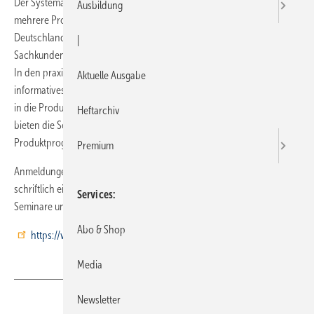
Der Systemanbieter für Wärme, Klima und Neue Energien bietet 2012
Ausbildung
mehrere Produktlehrgänge an drei Schulungsstandorten in
Deutschland an. Eine Schulung mit dem Ziel des
|
Sachkundenachweises im Klimabereich kann ebenfalls belegt werden.
In den praxisorientierten Seminaren erhalten die Fachleute
Aktuelle Ausgabe
informatives Wissen rund um das Remko-Produktsortiment. Unterteilt
in die Produktbereiche Klima, Kaltwasser, Wärme und Wärmepumpen
Heftarchiv
bieten die Schulungen einen tiefen Einblick in das aktuelle
Produktprogramm, technische Details und Montagemöglichkeiten.
Premium
Anmeldungen müssen bis spätestens 14 Tage vor Seminarbeginn
schriftlich eingereicht werden. Eine Übersicht der verschiedenen
Services
Seminare und die Schulungstermine gibt es unter
Abo & Shop
https://www.remko.de/seminare/
Media
Newsletter
Teilen
Link kopieren