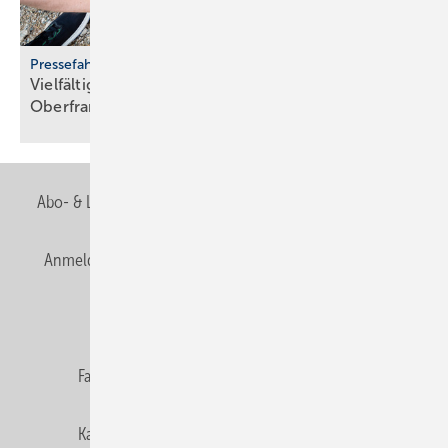
Pressefahrt des BWP
Vielfältiger Einsatz von Wärmepumpen in
Oberfranken
Abo- & Leserservice
AGB
Alle Inhalte chronologisch
Anmelden
Anmeldung & Registrierung
Newsletter
Datenschutz
E-Paper
Editor's choice
Fachbeiträge
Gentner Verlag
Impressum
Karriere bei Gentner
Team
Mediaservice